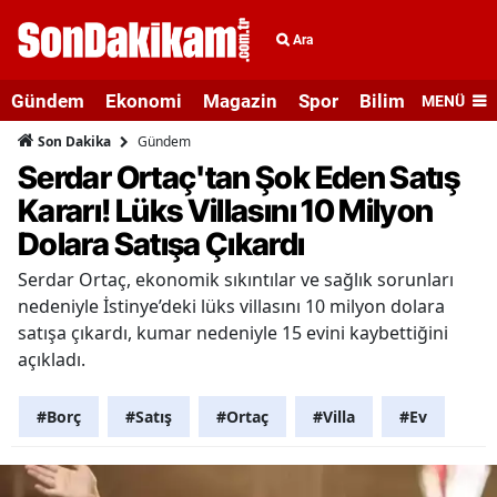
Ara
Gündem
Ekonomi
Magazin
Spor
Bilim ve Teknolo
MENÜ
Gündem
Son Dakika
Serdar Ortaç'tan Şok Eden Satış
Kararı! Lüks Villasını 10 Milyon
Dolara Satışa Çıkardı
Serdar Ortaç, ekonomik sıkıntılar ve sağlık sorunları
nedeniyle İstinye’deki lüks villasını 10 milyon dolara
satışa çıkardı, kumar nedeniyle 15 evini kaybettiğini
açıkladı.
#Borç
#Satış
#Ortaç
#Villa
#Ev