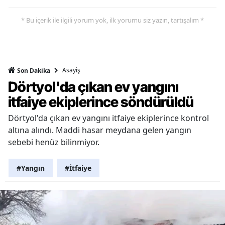
* Bu içerik ile ilgili yorum yok, ilk yorumu siz yazın, tartışalım *
Asayiş
Son Dakika
Dörtyol'da çıkan ev yangını
itfaiye ekiplerince söndürüldü
Dörtyol'da çıkan ev yangını itfaiye ekiplerince kontrol
altına alındı. Maddi hasar meydana gelen yangın
sebebi henüz bilinmiyor.
#Yangın
#İtfaiye