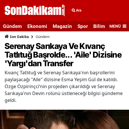
Ara
Gündem
Ekonomi
Magazin
Spor
Bilim ve Teknolo
MENÜ
Gündem
Son Dakika
Serenay Sarıkaya Ve Kıvanç
Tatlıtuğ Başrolde... 'Aile' Dizisine
'Yargı'dan Transfer
Kıvanç Tatlıtuğ ve Serenay Sarıkaya'nın başrollerini
paylaşacağı "Aile" dizisine Esma Yeşim Gül de katıldı.
Özge Özpirinçci’nin projeden çıkarıldığı ve Serenay
Sarıkaya'nın Devin rolünü üstleneceği bilgisi gündeme
geldi.