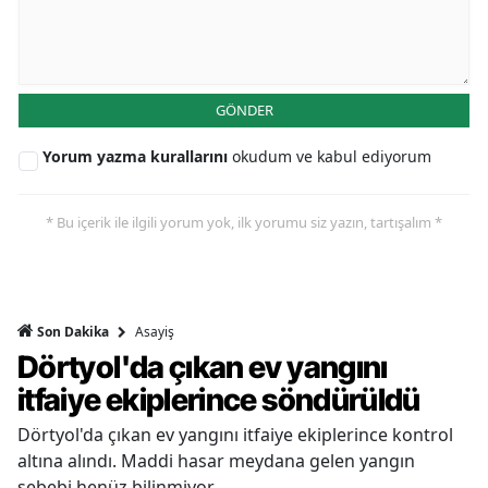
GÖNDER
Yorum yazma kurallarını
okudum ve kabul ediyorum
* Bu içerik ile ilgili yorum yok, ilk yorumu siz yazın, tartışalım *
Asayiş
Son Dakika
Dörtyol'da çıkan ev yangını
itfaiye ekiplerince söndürüldü
Dörtyol'da çıkan ev yangını itfaiye ekiplerince kontrol
altına alındı. Maddi hasar meydana gelen yangın
sebebi henüz bilinmiyor.