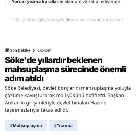
Yorum yazma kurallarını
okudum ve kabul ediyorum
* Bu içerik ile ilgili yorum yok, ilk yorumu siz yazın, tartışalım *
Ekonomi
Son Dakika
Söke'de yıllardır beklenen
mahsuplaşma sürecinde önemli
adım atıldı
Söke Belediyesi, devlet borçlarını mahsuplaşma yoluyla
çözüme kavuşturarak mali yükünü hafifletti. Başkan
Arıkan’ın girişimleriyle devlet binaları Hazine
taşınmazlarıyla takas edildi.
#Mahsuplaşma
#Trampa