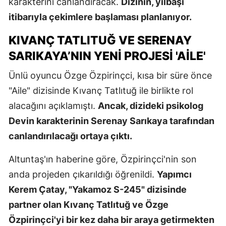
karakterini canlandıracak.
Dizinin, yılbaşı
itibarıyla çekimlere başlaması planlanıyor.
KIVANÇ TATLITUĞ VE SERENAY
SARIKAYA’NIN YENI PROJESI 'AILE'
Ünlü oyuncu Özge Özpirinçci, kısa bir süre önce
"Aile" dizisinde Kıvanç Tatlıtuğ ile birlikte rol
alacağını açıklamıştı.
Ancak, dizideki psikolog
Devin karakterinin Serenay Sarıkaya tarafından
canlandırılacağı ortaya çıktı.
Altuntaş'ın haberine göre, Özpirinçci'nin son
anda projeden çıkarıldığı öğrenildi.
Yapımcı
Kerem Çatay, "Yakamoz S-245" dizisinde
partner olan Kıvanç Tatlıtuğ ve Özge
Özpirinçci'yi bir kez daha bir araya getirmekten