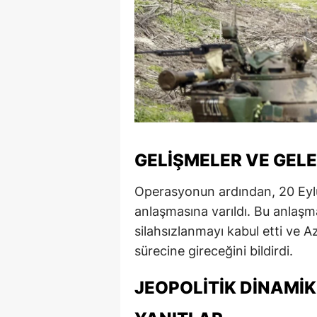
M
İ
İ
K
K
GELIŞMELER VE GEL
K
Operasyonun ardından, 20 Eyl
Kı
anlaşmasına varıldı. Bu anlaş
K
silahsızlanmayı kabul etti ve
sürecine gireceğini bildirdi.
K
K
JEOPOLITIK DINAMI
K