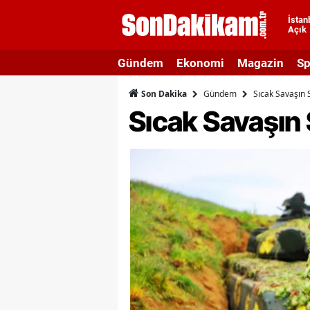
İstan
Açık
A
Gündem
Ekonomi
Magazin
Sp
A
Gündem
Sıcak Savaşın
Son Dakika
A
Sıcak Savaşın
A
A
A
A
A
A
B