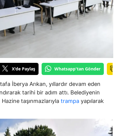
alova
arabük
lis
smaniye
üzce
X'de Paylaş
Whatsapp'tan Gönder
afa İberya Arıkan, yıllardır devam eden
dırarak tarihi bir adım attı. Belediyenin
ar, Hazine taşınmazlarıyla
trampa
yapılarak