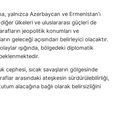
alatya
a, yalnızca Azerbaycan ve Ermenistan'ı
anisa
iğer ülkeleri ve uluslararası güçleri de
rafların jeopolitik konumları ve
ahramanmaraş
arın geleceği açısından belirleyici olacaktır.
ardin
olaylar ışığında, bölgedeki diplomatik
i beklenmektedir.
uğla
k cephesi, sıcak savaşların gölgesinde
uş
flar arasındaki ateşkesin sürdürülebilirliği,
evşehir
tutum alacağına bağlı olarak belirsizliğini
iğde
rdu
ize
akarya