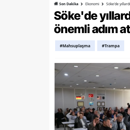
Ekonomi
Söke'de yıllar
Son Dakika
Y
Söke'de yılla
Z
önemli adım at
A
#Mahsuplaşma
#Trampa
B
K
K
B
Ş
B
A
I