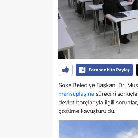
Y
K
Ki
O
D
Facebook'ta Paylaş
Söke Belediye Başkanı Dr. Must
mahsuplaşma
sürecini sonuçlan
devlet borçlarıyla ilgili sorunl
çözüme kavuşturuldu.