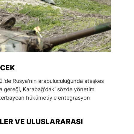
ersin
stanbul
zmir
ars
astamonu
ECEK
ayseri
ül'de Rusya'nın arabuluculuğunda ateşkes
rklareli
ma gereği, Karabağ'daki sözde yönetim
ırşehir
 Azerbaycan hükümetiyle entegrasyon
ocaeli
onya
KLER VE ULUSLARARASI
ütahya