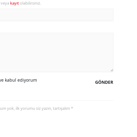
r veya
kayıt
olabilirsiniz.
amsun
irt
inop
ivas
ekirdağ
okat
e kabul ediyorum
GÖNDER
rabzon
unceli
yorum yok, ilk yorumu siz yazın, tartışalım *
anlıurfa
şak
an