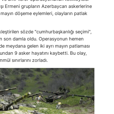
şı Ermeni grupların Azerbaycan askerlerine
dirne
ve mayın döşeme eylemleri, olayların patlak
lazığ
rzincan
kleştirilen sözde "cumhurbaşkanlığı seçimi",
rzurum
ran son damla oldu. Operasyonun hemen
e meydana gelen iki ayrı mayın patlaması
skişehir
dan 9 asker hayatını kaybetti. Bu olay,
aziantep
l sınırlarını zorladı.
iresun
ümüşhane
akkari
atay
sparta