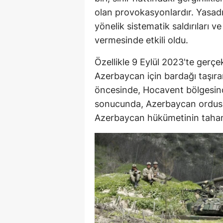
olan provokasyonlardır. Yasadı
E
yönelik sistematik saldırıları 
E
vermesinde etkili oldu.
E
Özellikle 9 Eylül 2023'te gerçe
E
Azerbaycan için bardağı taşı
öncesinde, Hocavent bölgesind
E
sonucunda, Azerbaycan ordusun
G
Azerbaycan hükümetinin tahammü
G
G
H
H
I