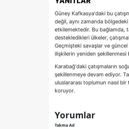
YANITLAR
M
Güney Kafkasya'daki bu çatışm
M
değil, aynı zamanda bölgedeki d
etkilemektedir. Bu bağlamda, ta
K
destekledikleri ülkeler, çatışmal
M
Geçmişteki savaşlar ve güncel 
ilişkilerin yeniden şekillenmes
M
Karabağ'daki çatışmaların soğu
M
şekillenmeye devam ediyor. Tara
N
uluslararası toplumun nasıl bir 
koruyor.
N
O
Yorumlar
R
Takma Ad
S