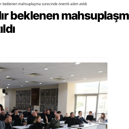
dır beklenen mahsuplaşma sürecinde önemli adım atıldı
ozgat
rdır beklenen mahsuplaş
onguldak
ıldı
ksaray
ayburt
araman
ırıkkale
atman
ırnak
artın
rdahan
ğdır