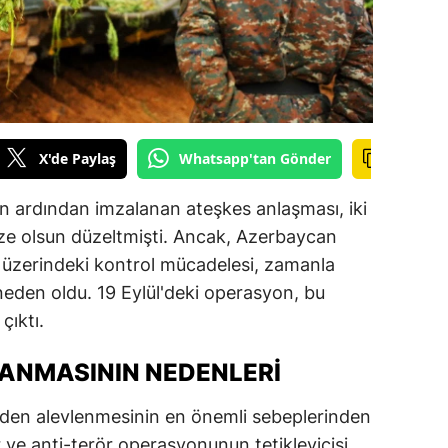
ilecik
ingöl
tlis
olu
X'de Paylaş
Whatsapp'tan Gönder
urdur
ın ardından imzalanan ateşkes anlaşması, iki
ursa
nebze olsun düzeltmişti. Ancak, Azerbaycan
ğ üzerindeki kontrol mücadelesi, zamanla
anakkale
neden oldu. 19 Eylül'deki operasyon, bu
ankırı
çıktı.
orum
ANMASININ NEDENLERI
enizli
iden alevlenmesinin en önemli sebeplerinden
iyarbakır
ler ve anti-terör operasyonunun tetikleyicisi