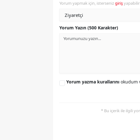
Yorum yapmak için, isterseniz
giriş
yapabili
S
Si
Yorum Yazın (500 Karakter)
S
S
T
T
Yorum yazma kurallarını
okudum v
T
T
* Bu içerik ile ilgili 
Ş
U
V