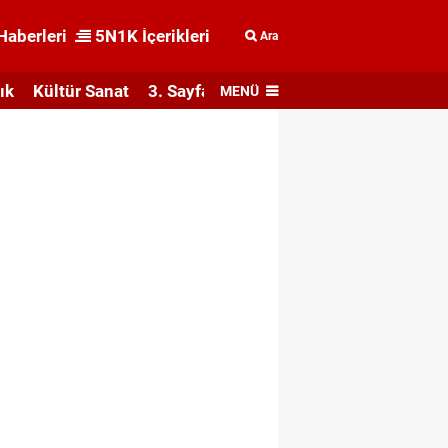
Haberleri
5N1K İçerikleri
Ara
ık
Kültür Sanat
3. Sayfa
MENÜ