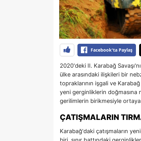
B
B
Bi
B
Facebook'ta Paylaş
B
2020'deki II. Karabağ Savaşı'n
B
ülke arasındaki ilişkileri bir 
topraklarının işgali ve Karaba
Ç
yeni gerginliklerin doğmasına 
Ç
gerilimlerin birikmesiyle ortaya 
Ç
ÇATIŞMALARIN TIRM
D
Karabağ'daki çatışmaların yen
D
biri, sınır hattındaki gerginlik