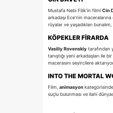
Y
Mustafa Nebi Filik'in filmi
Cin 
arkadaşı Ece'nin maceralarına
Z
rüyalar ve yaşadıkları bunalım,
A
KÖPEKLER FIRARDA
B
Vasiliy Rovenskiy
tarafından yö
K
tanıştığı yeni arkadaşları ile
K
macerasını seyircilere aktarıyo
B
INTO THE MORTAL 
Ş
Film,
animasyon
kategorisinde
B
suçlu bulunması ve ilahi dünya
A
I