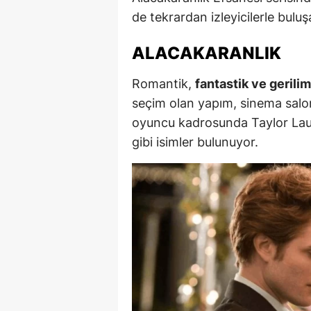
de tekrardan izleyicilerle bulu
E
E
ALACAKARANLIK
E
Romantik,
fantastik ve gerilim
E
seçim olan yapım, sinema salonl
oyuncu kadrosunda Taylor Laut
E
gibi isimler bulunuyor.
G
G
G
H
H
I