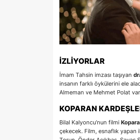
M
İ
İ
K
İZLIYORLAR
K
K
İmam Tahsin imzası taşıyan
dr
insanın farklı öykülerini ele a
Kı
Almeman ve Mehmet Polat var
K
KOPARAN KARDEŞLE
K
Bilal Kalyoncu’nun filmi
Kopara
K
çekecek. Film, esnaflık yapan i
K
Torun, Önder Açıkbaş, Savaş Sat