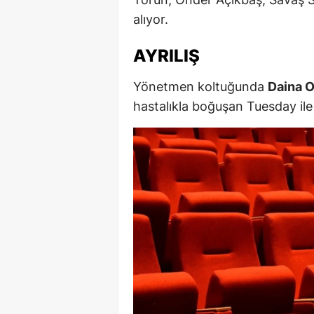
alıyor.
M
M
AYRILIŞ
K
Yönetmen koltuğunda
Daina O
hastalıkla boğuşan Tuesday ile
M
M
M
N
N
O
R
S