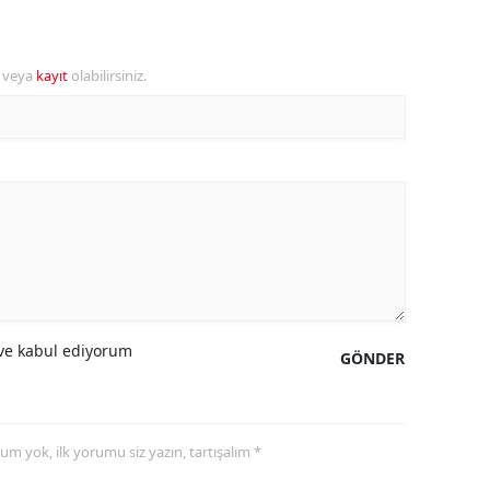
alova
r veya
kayıt
olabilirsiniz.
arabük
lis
smaniye
üzce
e kabul ediyorum
GÖNDER
yorum yok, ilk yorumu siz yazın, tartışalım *