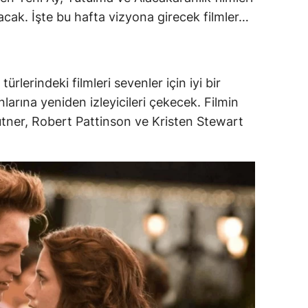
şacak. İşte bu hafta vizyona girecek filmler…
dirne
lazığ
rzincan
türlerindeki filmleri sevenler için iyi bir
rzurum
arına yeniden izleyicileri çekecek. Filmin
ner, Robert Pattinson ve Kristen Stewart
skişehir
aziantep
iresun
ümüşhane
akkari
atay
sparta