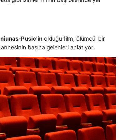
alatya
anisa
ahramanmaraş
niunas-Pusic'in
olduğu film, ölümcül bir
 annesinin başına gelenleri anlatıyor.
ardin
uğla
uş
evşehir
iğde
rdu
ize
akarya