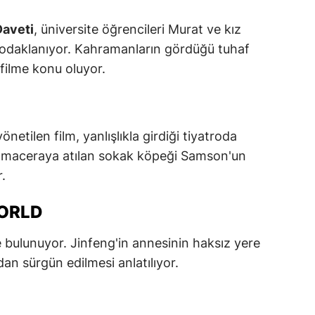
ozgat
Daveti
, üniversite öğrencileri Murat ve kız
 odaklanıyor. Kahramanların gördüğü tuhaf
onguldak
 filme konu oluyor.
ksaray
ayburt
netilen film, yanlışlıkla girdiği tiyatroda
araman
 bir maceraya atılan sokak köpeği Samson'un
ırıkkale
r.
atman
WORLD
ırnak
 bulunuyor. Jinfeng'in annesinin haksız yere
artın
dan sürgün edilmesi anlatılıyor.
rdahan
ğdır