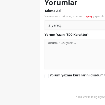
Yorumlar
Y
Takma Ad
Yorum yapmak için, isterseniz
giriş
yapabili
K
Ki
Yorum Yazın (500 Karakter)
O
D
Yorum yazma kurallarını
okudum v
* Bu içerik ile ilgili 