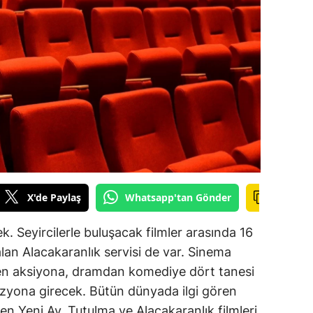
ilecik
ingöl
tlis
olu
urdur
ursa
anakkale
X'de Paylaş
Whatsapp'tan Gönder
ankırı
k. Seyircilerle buluşacak filmler arasında 16
orum
an Alacakaranlık servisi de var. Sinema
den aksiyona, dramdan komediye dört tanesi
enizli
vizyona girecek. Bütün dünyada ilgi gören
iyarbakır
en Yeni Ay, Tutulma ve Alacakaranlık filmleri