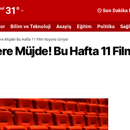
31
°
bul
Son Dakika 
dana
or
Bilim ve Teknoloji
Asayiş
Eğitim
Politika
Sağl
dıyaman
e Müjde! Bu Hafta 11 Film Vizyona Giriyor
fyonkarahisar
re Müjde! Bu Hafta 11 Fi
ğrı
masya
nkara
ntalya
rtvin
ydın
alıkesir