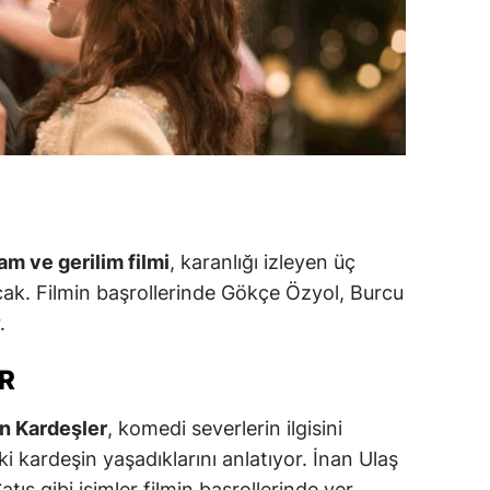
ersin
stanbul
zmir
ars
astamonu
ayseri
am ve gerilim filmi
, karanlığı izleyen üç
lacak. Filmin başrollerinde Gökçe Özyol, Burcu
rklareli
.
ırşehir
R
ocaeli
n Kardeşler
, komedi severlerin ilgisini
onya
ki kardeşin yaşadıklarını anlatıyor. İnan Ulaş
ütahya
ış gibi isimler filmin başrollerinde yer