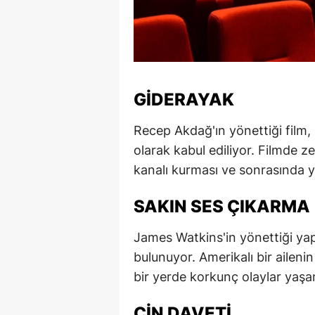
S
Si
S
GIDERAYAK
S
Recep Akdağ'ın yönettiği film,
T
olarak kabul ediliyor. Filmde ze
T
kanalı kurması ve sonrasında y
T
SAKIN SES ÇIKARMA
T
James Watkins'in yönettiği ya
Ş
bulunuyor. Amerikalı bir aileni
bir yerde korkunç olaylar yaşa
U
CIN DAVETI
V