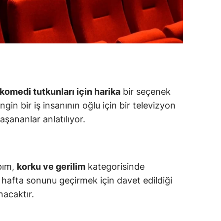
amsun
irt
inop
ivas
komedi tutkunları için harika
bir seçenek
ekirdağ
ngin bir iş insanının oğlu için bir televizyon
okat
aşananlar anlatılıyor.
rabzon
unceli
pım,
korku ve gerilim
kategorisinde
anlıurfa
n hafta sonunu geçirmek için davet edildiği
nacaktır.
şak
an