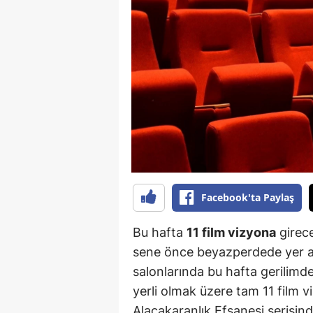
B
B
Bi
B
B
B
Ç
Facebook'ta Paylaş
Ç
Bu hafta
11 film vizyona
girece
Ç
sene önce beyazperdede yer al
salonlarında bu hafta gerilim
D
yerli olmak üzere tam 11 film 
D
Alacakaranlık Efsanesi serisind