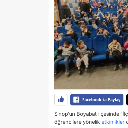
B
B
Bi
B
B
B
Ç
Ç
Facebook'ta Paylaş
Ç
D
Sinop'un Boyabat ilçesinde "İl
öğrencilere yönelik
etkinlikler
d
D