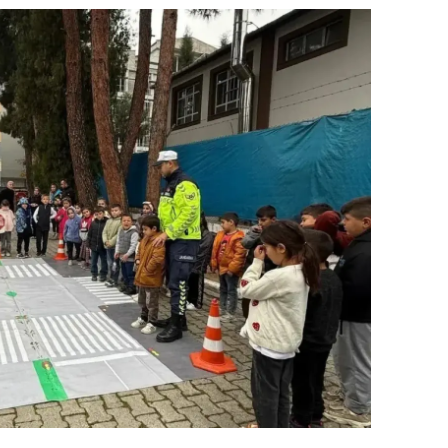
dirne
lazığ
rzincan
rzurum
skişehir
aziantep
iresun
ümüşhane
akkari
atay
sparta