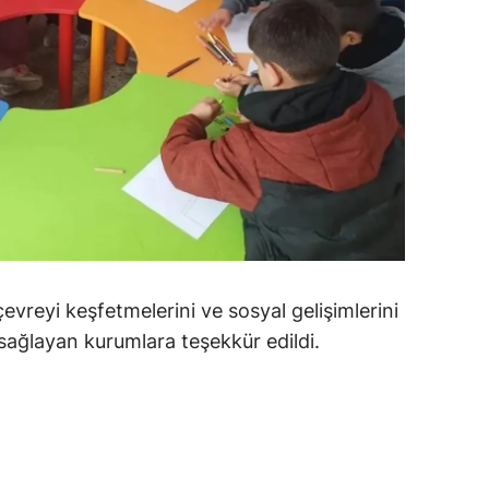
amsun
irt
inop
ivas
ekirdağ
okat
rabzon
çevreyi keşfetmelerini ve sosyal gelişimlerini
sağlayan kurumlara teşekkür edildi.
unceli
anlıurfa
şak
an