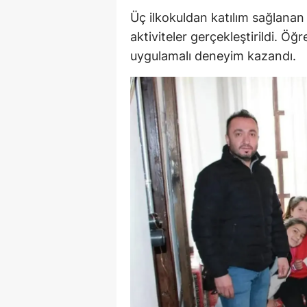
Üç ilkokuldan katılım sağlanan
M
aktiviteler gerçekleştirildi. Öğ
İ
uygulamalı deneyim kazandı.
İ
K
K
K
Kı
K
K
K
K