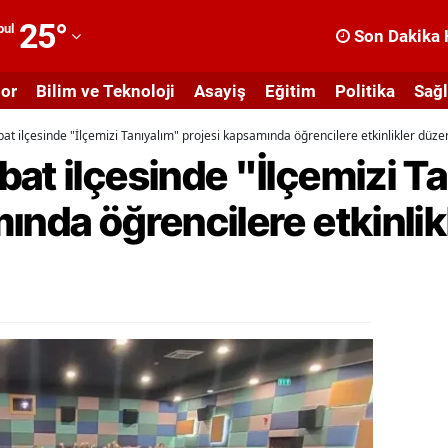
25
°
bul
Son Dakika 
dana
or
Bilim ve Teknoloji
Asayiş
Eğitim
Politika
Sağl
dıyaman
at ilçesinde "İlçemizi Tanıyalım" projesi kapsamında öğrencilere etkinlikler düze
fyonkarahisar
at ilçesinde "İlçemizi T
ğrı
ında öğrencilere etkinlik
masya
nkara
ntalya
rtvin
ydın
alıkesir