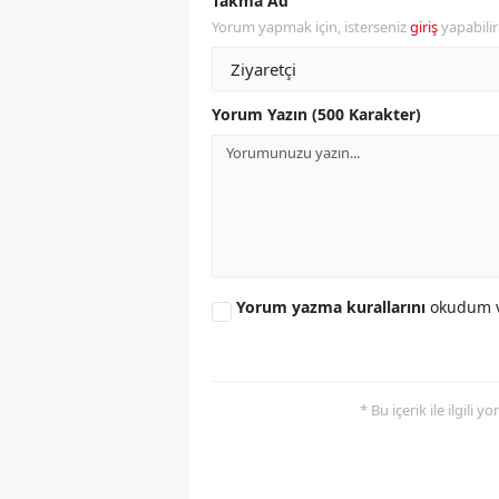
Takma Ad
Yorum yapmak için, isterseniz
giriş
yapabili
Y
Z
Yorum Yazın (500 Karakter)
A
B
K
K
Yorum yazma kurallarını
okudum v
B
Ş
B
* Bu içerik ile ilgili 
A
I