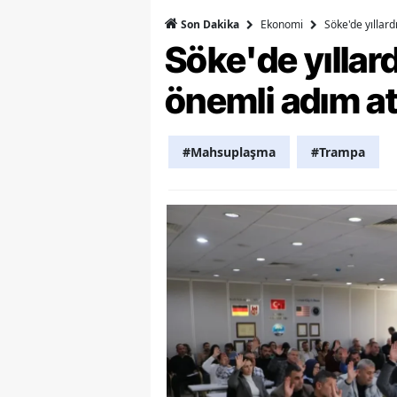
Ekonomi
Söke'de yıllar
Son Dakika
Y
Söke'de yılla
K
önemli adım at
Ki
O
#Mahsuplaşma
#Trampa
D