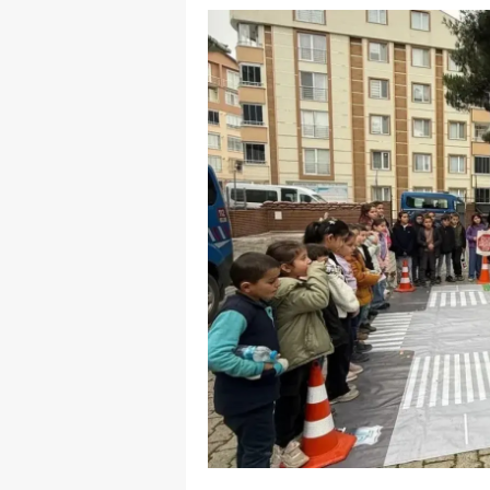
E
E
E
E
E
G
G
G
H
H
I