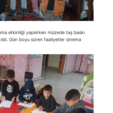
alatya
anisa
ahramanmaraş
ma etkinliği yapılırken müzede taş baskı
ardin
ıtıldı. Gün boyu süren faaliyetler sinema
uğla
uş
evşehir
iğde
rdu
ize
akarya