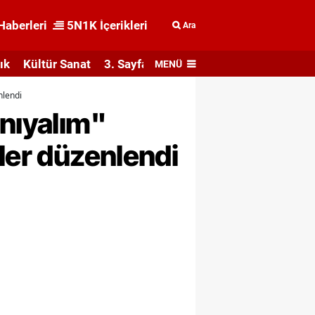
Haberleri
5N1K İçerikleri
Ara
ık
Kültür Sanat
3. Sayfa
MENÜ
nlendi
anıyalım"
ler düzenlendi