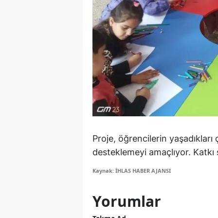
S
Si
S
S
T
T
T
Proje, öğrencilerin yaşadıkları 
desteklemeyi amaçlıyor. Katkı 
T
Kaynak: İHLAS HABER AJANSI
Ş
U
Yorumlar
V