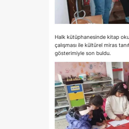
M
M
K
Halk kütüphanesinde kitap oku
M
çalışması ile kültürel miras tan
gösterimiyle son buldu.
M
M
N
N
O
R
S