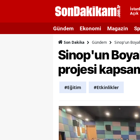
İstan
Açık
A
Gündem
Ekonomi
Magazin
Sp
A
Gündem
Sinop'un Boyab
Son Dakika
A
Sinop'un Boyab
A
projesi kapsam
A
A
#Eğitim
#Etkinlikler
A
A
A
B