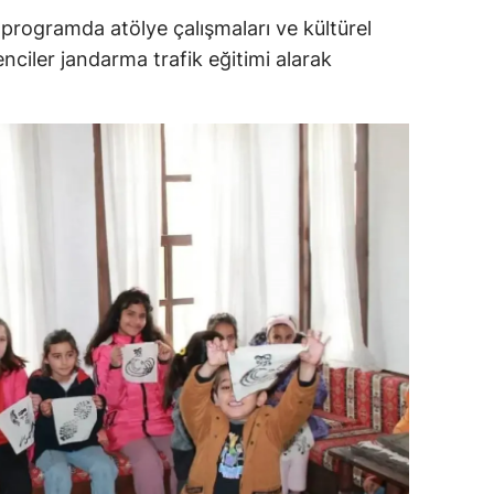
 programda atölye çalışmaları ve kültürel
ersin
renciler jandarma trafik eğitimi alarak
stanbul
zmir
ars
astamonu
ayseri
rklareli
ırşehir
ocaeli
onya
ütahya