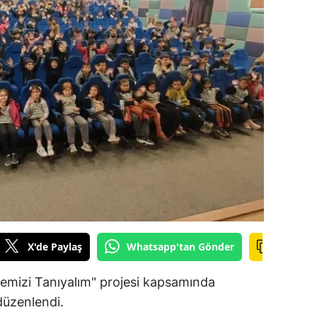
ilecik
ingöl
tlis
olu
urdur
ursa
anakkale
ankırı
X'de Paylaş
Whatsapp'tan Gönder
orum
enizli
çemizi Tanıyalım" projesi kapsamında
üzenlendi.
iyarbakır