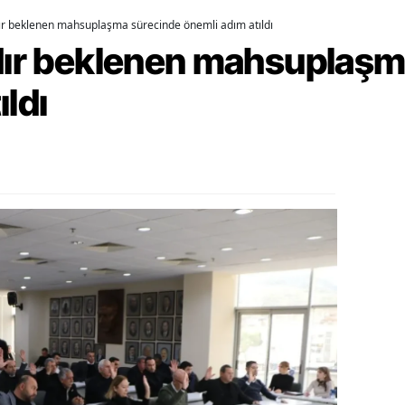
dır beklenen mahsuplaşma sürecinde önemli adım atıldı
alova
rdır beklenen mahsuplaş
arabük
ıldı
lis
smaniye
üzce