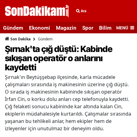
Ara
Gündem
Ekonomi
Magazin
Spor
Bilim ve Teknolo
MENÜ
Gündem
Son Dakika
Şırnak'ta çığ düştü: Kabinde
sıkışan operatör o anlarını
kaydetti
Şırnak'ın Beytüşşebap ilçesinde, karla mücadele
çalışmaları sırasında iş makinesinin üzerine çığ düştü.
O sırada iş makinesinin kabininde sıkışan operatör
İrfan Cin, o korku dolu anları cep telefonuyla kaydetti.
Çığ felaketi sonucu kabininde kar altında kalan Cin,
ekiplerin müdahalesiyle kurtarıldı. Çalışmalar sırasında
yaşanan bu tehlikeli anlar, hem ekipler hem de
izleyenler için unutulmaz bir deneyim oldu.