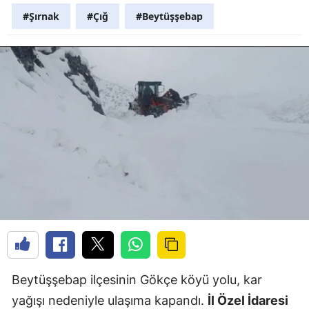
#Şırnak
#Çığ
#Beytüşşebap
Beytüşşebap ilçesinin Gökçe köyü yolu, kar
yağışı nedeniyle ulaşıma kapandı.
İl Özel İdaresi