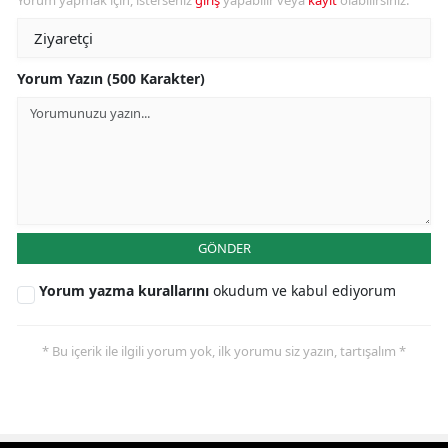
Yorum yapmak için, isterseniz
giriş
yapabilir veya
kayıt
olabilirsiniz.
Yorum Yazın (500 Karakter)
GÖNDER
Yorum yazma kurallarını
okudum ve kabul ediyorum
* Bu içerik ile ilgili yorum yok, ilk yorumu siz yazın, tartışalım *