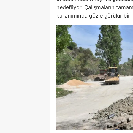
hedefliyor. Çalışmaların tamam
E
kullanımında gözle görülür bir
E
E
E
E
G
G
G
H
H
I