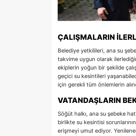
S
Si
S
ÇALIŞMALARIN İLER
S
Belediye yetkilileri, ana su şe
takvime uygun olarak ilerlediğ
T
ekiplerin yoğun bir şekilde çalış
T
geçici su kesintileri yaşanabile
için gerekli tüm önlemlerin alındı
T
T
VATANDAŞLARIN BEK
Ş
Söğüt halkı, ana su şebeke hat
birlikte su kesintisi sorunları
U
erişmeyi umut ediyor. Yenilene
V