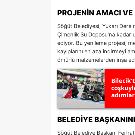
M
PROJENIN AMACI VE
İ
Söğüt Belediyesi, Yukarı Dere
İ
Çimenlik Su Deposu'na kadar 
ediyor. Bu yenileme projesi, mev
K
kayıplarını en aza indirmeyi am
K
ömürlü malzemelerden inşa edil
K
Bilecik'
Kı
coşkuyla
adımlar 
K
K
BELEDIYE BAŞKANIN
K
K
Söğüt Belediye Başkanı Ferhat