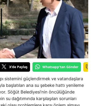
ilecik
ingöl
tlis
olu
urdur
ursa
anakkale
X'de Paylaş
Whatsapp'tan Gönder
ankırı
yapı sistemini güçlendirmek ve vatandaşlara
orum
la başlatılan ana su şebeke hattı yenileme
iyor. Söğüt Belediyesi'nin öncülüğünde
enizli
nin su dağıtımında karşılaşılan sorunları
iyarbakır
eki olası problemlere karşı önlem almayı