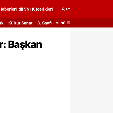
Haberleri
5N1K İçerikleri
Ara
ık
Kültür Sanat
3. Sayfa
MENÜ
or: Başkan