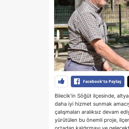
B
B
Bi
B
B
B
Ç
Facebook'ta Paylaş
Ç
Bilecik'in Söğüt ilçesinde, alt
Ç
daha iyi hizmet sunmak amacıy
çalışmaları aralıksız devam ed
D
yürütülen bu önemli proje, ilçe
D
ortadan kaldırmayı ve gelecekt