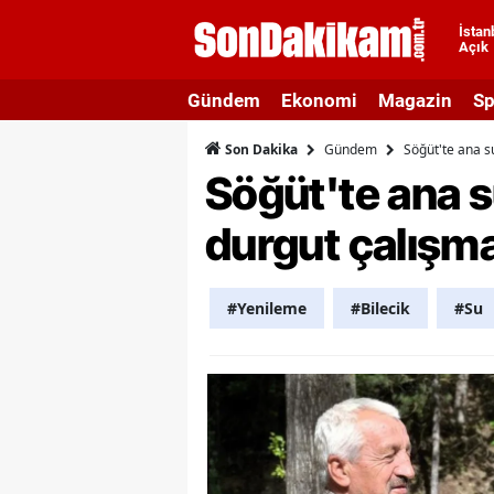
İstan
Açık
A
Gündem
Ekonomi
Magazin
Sp
A
Gündem
Söğüt'te ana s
Son Dakika
A
Söğüt'te ana s
A
durgut çalışma
A
A
#Yenileme
#Bilecik
#Su
A
A
A
B