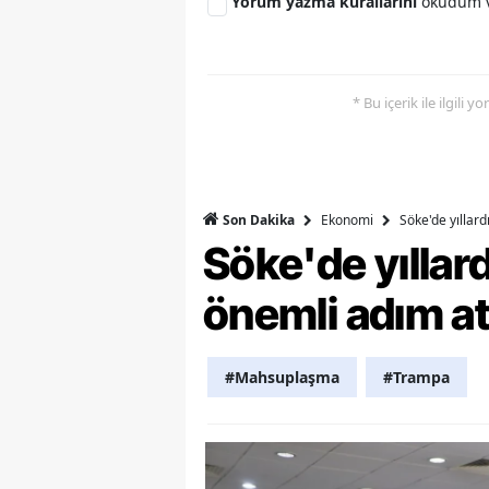
Yorum yazma kurallarını
okudum v
Y
K
* Bu içerik ile ilgili 
Ki
O
Ekonomi
Söke'de yıllar
Son Dakika
D
Söke'de yılla
önemli adım at
#Mahsuplaşma
#Trampa