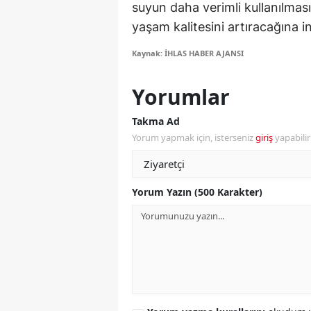
suyun daha verimli kullanılmas
Y
yaşam kalitesini artıracağına i
Z
Kaynak: İHLAS HABER AJANSI
A
Yorumlar
B
Takma Ad
Yorum yapmak için, isterseniz
giriş
yapabili
K
K
Yorum Yazın (500 Karakter)
B
Ş
B
A
I