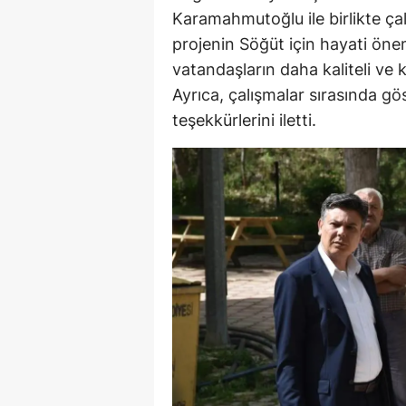
Karamahmutoğlu ile birlikte ça
M
projenin Söğüt için hayati öne
M
vatandaşların daha kaliteli ve k
Ayrıca, çalışmalar sırasında gös
K
teşekkürlerini iletti.
M
M
M
N
N
O
R
S