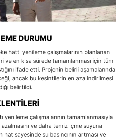
amsun
irt
inop
LEME DURUMU
ivas
beke hattı yenileme çalışmalarının planlanan
ini ve en kısa sürede tamamlanması için tüm
ekirdağ
tığını ifade etti. Projenin belirli aşamalarında
okat
ceği, ancak bu kesintilerin en aza indirilmesi
ğı belirtildi.
rabzon
unceli
LENTILERI
anlıurfa
tı yenileme çalışmalarının tamamlanmasıyla
nın azalmasını ve daha temiz içme suyuna
şak
n hat sayesinde su basıncının artması ve
an