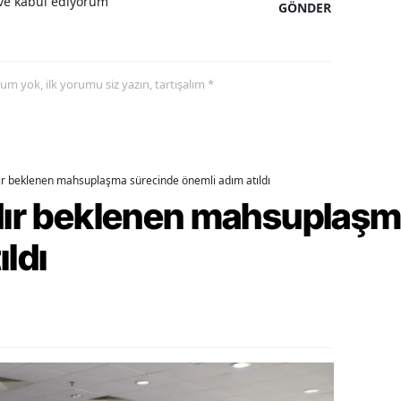
e kabul ediyorum
GÖNDER
alova
arabük
yorum yok, ilk yorumu siz yazın, tartışalım *
lis
smaniye
dır beklenen mahsuplaşma sürecinde önemli adım atıldı
üzce
rdır beklenen mahsuplaş
ıldı