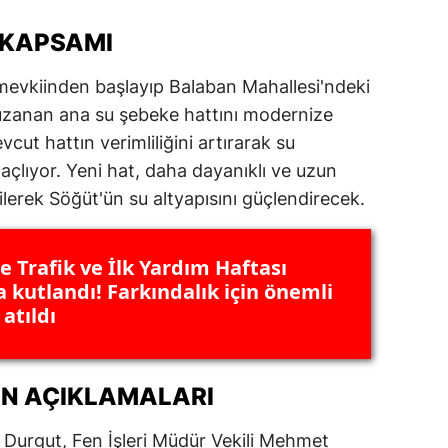
ersin
 KAPSAMI
stanbul
 mevkiinden başlayıp Balaban Mahallesi'ndeki
zmir
uzanan ana su şebeke hattını modernize
cut hattın verimliliğini artırarak su
ars
açlıyor. Yeni hat, daha dayanıklı ve uzun
astamonu
erek Söğüt'ün su altyapısını güçlendirecek.
ayseri
te Trafik ve İlk Yardım Haftası
rklareli
 kutlandı! Farkındalık için önemli
atıldı
ırşehir
ocaeli
IN AÇIKLAMALARI
onya
ütahya
 Durgut, Fen İşleri Müdür Vekili Mehmet