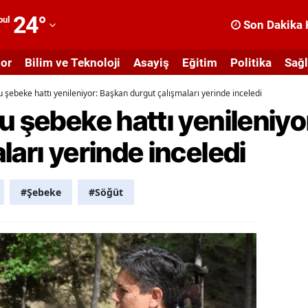
24
°
bul
Son Dakika 
dana
or
Bilim ve Teknoloji
Asayiş
Eğitim
Politika
Sağl
dıyaman
u şebeke hattı yenileniyor: Başkan durgut çalışmaları yerinde inceledi
fyonkarahisar
u şebeke hattı yenileniy
ğrı
ları yerinde inceledi
masya
nkara
#Şebeke
#Söğüt
ntalya
rtvin
ydın
alıkesir