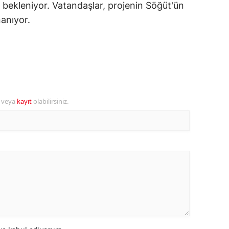
ı bekleniyor. Vatandaşlar, projenin Söğüt'ün
ozgat
nanıyor.
onguldak
ksaray
ayburt
r veya
kayıt
olabilirsiniz.
araman
ırıkkale
atman
ırnak
artın
rdahan
ğdır