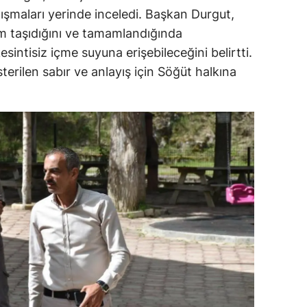
lışmaları yerinde inceledi. Başkan Durgut,
alatya
m taşıdığını ve tamamlandığında
anisa
esintisiz içme suyuna erişebileceğini belirtti.
terilen sabır ve anlayış için Söğüt halkına
ahramanmaraş
ardin
uğla
uş
evşehir
iğde
rdu
ize
akarya