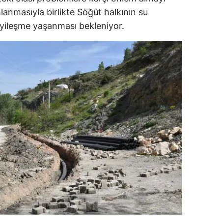
lanmasıyla birlikte Söğüt halkının su
dirne
 iyileşme yaşanması bekleniyor.
lazığ
rzincan
rzurum
skişehir
aziantep
iresun
ümüşhane
akkari
atay
sparta