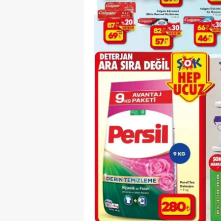
M
İ
İ
K
K
K
Kı
K
K
K
K