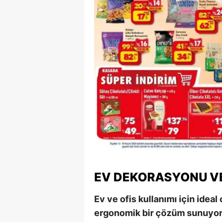
Y
Z
A
B
K
K
B
Ş
EV DEKORASYONU VE
B
Ev ve ofis kullanımı için ideal
A
ergonomik bir çözüm sunuyor
I