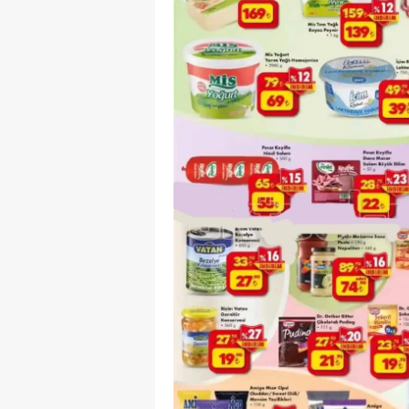
S
Si
S
S
T
T
T
T
Ş
U
V