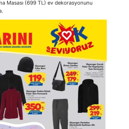
ışma Masası (699 TL) ev dekorasyonunu
a.
alova
arabük
lis
smaniye
üzce