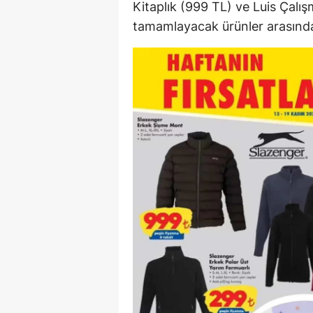
Kitaplık (999 TL) ve Luis Çal
tamamlayacak ürünler arasınd
Y
K
Ki
O
D