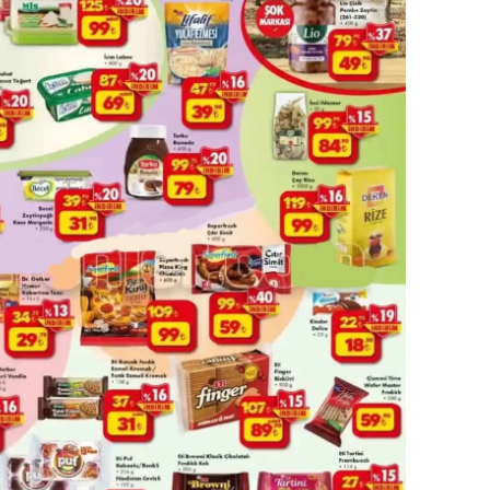
amsun
irt
inop
ivas
ekirdağ
okat
rabzon
unceli
anlıurfa
şak
an