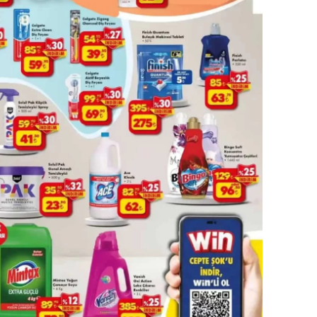
ersin
stanbul
zmir
ars
astamonu
ayseri
rklareli
ırşehir
ocaeli
onya
ütahya