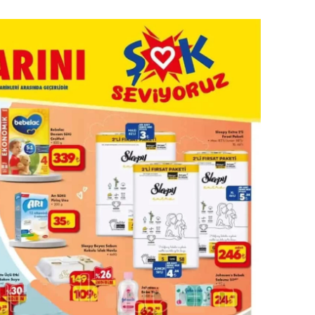
dirne
lazığ
rzincan
rzurum
skişehir
aziantep
iresun
ümüşhane
akkari
atay
sparta