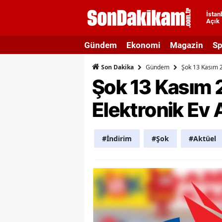
İstan
Açık
A
Gündem
Ekonomi
Magazin
Sp
A
Gündem
Şok 13 Kasım 2
Son Dakika
A
Şok 13 Kasım 
A
Elektronik Ev 
A
A
#İndirim
#Şok
#Aktüel
A
A
A
B