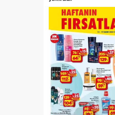
E
E
E
E
E
G
G
G
H
H
I