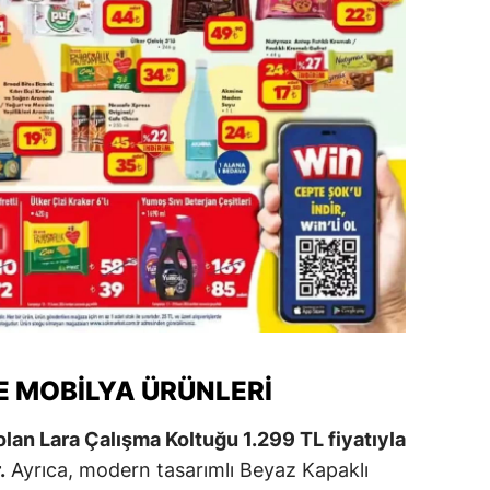
ozgat
onguldak
ksaray
ayburt
araman
ırıkkale
atman
ırnak
 MOBILYA ÜRÜNLERI
artın
 olan Lara Çalışma Koltuğu 1.299 TL fiyatıyla
rdahan
.
Ayrıca, modern tasarımlı Beyaz Kapaklı
ğdır