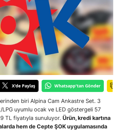
ilecik
ingöl
tlis
olu
urdur
ursa
anakkale
X'de Paylaş
Whatsapp'tan Gönder
ankırı
erinden biri Alpina Cam Ankastre Set. 3
orum
/LPG uyumlu ocak ve LED göstergeli 57
999 TL fiyatıyla sunuluyor.
Ürün, kredi kartına
enizli
azalarda hem de Cepte ŞOK uygulamasında
iyarbakır