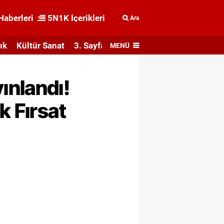
Haberleri
5N1K İçerikleri
Ara
ık
Kültür Sanat
3. Sayfa
MENÜ
ınlandı!
k Fırsat