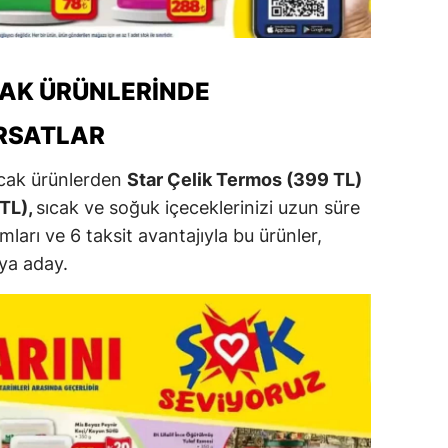
alatya
anisa
AK ÜRÜNLERINDE
ahramanmaraş
RSATLAR
ardin
yacak ürünlerden
Star Çelik Termos (399 TL)
uğla
TL),
sıcak ve soğuk içeceklerinizi uzun süre
ları ve 6 taksit avantajıyla bu ürünler,
uş
ya aday.
evşehir
iğde
rdu
ize
akarya