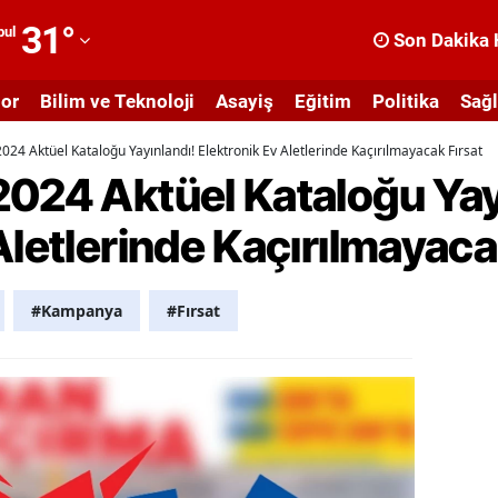
31
°
bul
Son Dakika 
dana
or
Bilim ve Teknoloji
Asayiş
Eğitim
Politika
Sağl
dıyaman
024 Aktüel Kataloğu Yayınlandı! Elektronik Ev Aletlerinde Kaçırılmayacak Fırsat
fyonkarahisar
2024 Aktüel Kataloğu Yay
ğrı
Aletlerinde Kaçırılmayaca
masya
nkara
#Kampanya
#Fırsat
ntalya
rtvin
ydın
alıkesir