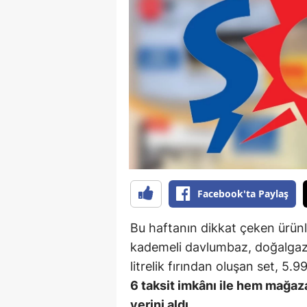
B
B
Bi
B
B
B
Ç
Facebook'ta Paylaş
Ç
Bu haftanın dikkat çeken ürünl
Ç
kademeli davlumbaz, doğalgaz
litrelik fırından oluşan set, 5.
D
6 taksit imkânı ile hem mağ
D
yerini aldı.