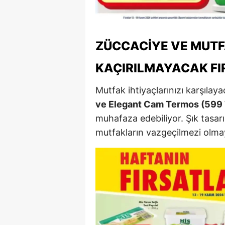
M
M
ZÜCCACIYE VE MUTF
K
KAÇIRILMAYACAK FI
M
Mutfak ihtiyaçlarınızı karşıla
M
ve Elegant Cam Termos (599 
muhafaza edebiliyor. Şık tasarım
M
mutfakların vazgeçilmezi olma
N
N
O
R
S