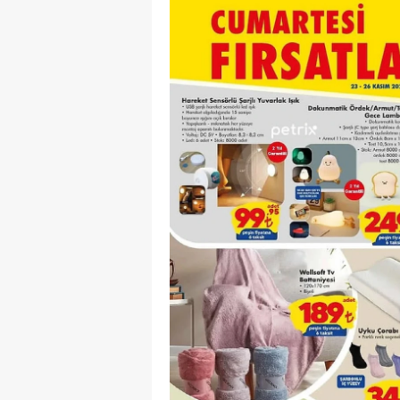
M
M
K
M
M
M
N
N
O
R
S