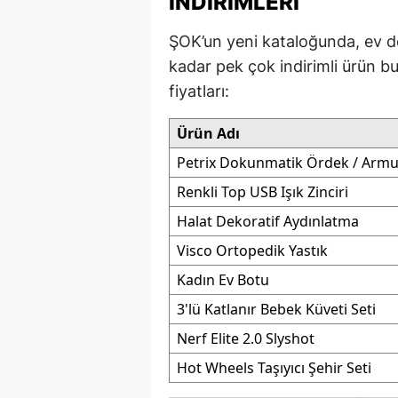
İNDIRIMLERI
M
ŞOK’un yeni kataloğunda, ev d
İ
kadar pek çok indirimli ürün bu
fiyatları:
İ
Ürün Adı
K
Petrix Dokunmatik Ördek / Armu
K
Renkli Top USB Işık Zinciri
K
Halat Dekoratif Aydınlatma
Kı
Visco Ortopedik Yastık
Kadın Ev Botu
K
3'lü Katlanır Bebek Küveti Seti
K
Nerf Elite 2.0 Slyshot
K
Hot Wheels Taşıyıcı Şehir Seti
K