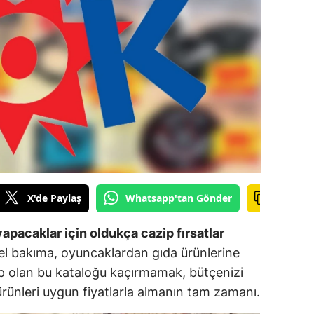
ilecik
ingöl
tlis
olu
urdur
ursa
anakkale
X'de Paylaş
Whatsapp'tan Gönder
ankırı
yapacaklar için oldukça cazip fırsatlar
orum
el bakıma, oyuncaklardan gıda ürünlerine
ip olan bu kataloğu kaçırmamak, bütçenizi
enizli
ürünleri uygun fiyatlarla almanın tam zamanı.
iyarbakır