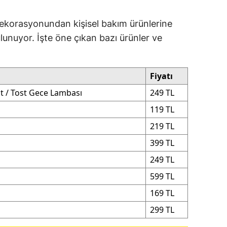
ersin
ekorasyonundan kişisel bakım ürünlerine
stanbul
lunuyor. İşte öne çıkan bazı ürünler ve
zmir
Fiyatı
ars
t / Tost Gece Lambası
249 TL
astamonu
119 TL
ayseri
219 TL
rklareli
399 TL
249 TL
ırşehir
599 TL
ocaeli
169 TL
onya
299 TL
ütahya