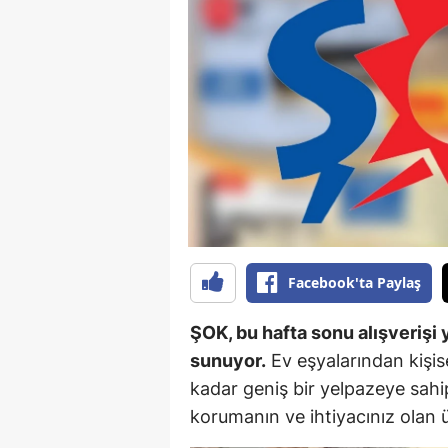
B
B
Bi
B
B
B
Ç
Facebook'ta Paylaş
Ç
ŞOK, bu hafta sonu alışverişi 
Ç
sunuyor.
Ev eşyalarından kişis
kadar geniş bir yelpazeye sah
D
korumanın ve ihtiyacınız olan 
D