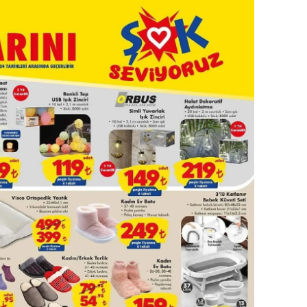
alatya
anisa
ahramanmaraş
ardin
uğla
uş
evşehir
iğde
rdu
ize
akarya