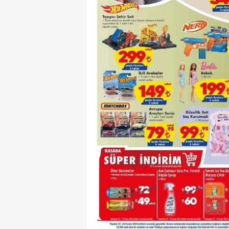
S
Si
S
S
T
T
T
T
Ş
U
V