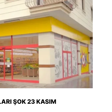
dirne
lazığ
rzincan
rzurum
skişehir
aziantep
iresun
ümüşhane
akkari
atay
ARI ŞOK 23 KASIM
sparta