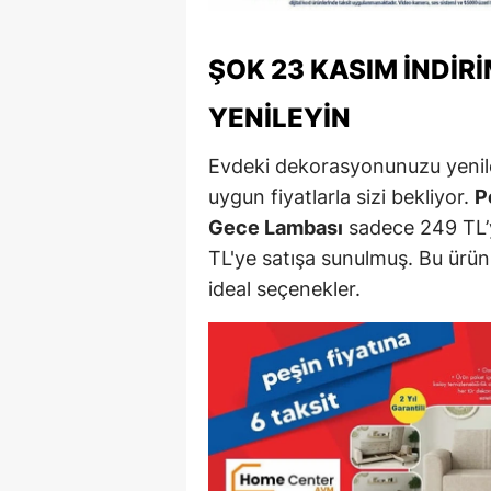
Y
ŞOK 23 KASIM İNDIR
Z
YENILEYIN
A
Evdeki dekorasyonunuzu yenile
B
uygun fiyatlarla sizi bekliyor.
P
K
Gece Lambası
sadece 249 TL’
TL'ye satışa sunulmuş. Bu ürün
K
ideal seçenekler.
B
Ş
B
A
I