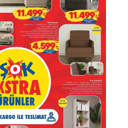
alova
arabük
lis
smaniye
üzce