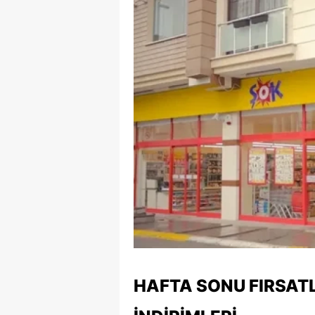
E
E
E
E
E
G
G
G
H
H
HAFTA SONU FIRSATL
I