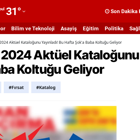
31
°
bul
Son Dakika 
dana
or
Bilim ve Teknoloji
Asayiş
Eğitim
Politika
Sağl
dıyaman
024 Aktüel Kataloğunu Yayınladı! Bu Hafta Şok'a Baba Koltuğu Geliyor
fyonkarahisar
2024 Aktüel Kataloğunu 
ğrı
ba Koltuğu Geliyor
masya
nkara
#Fırsat
#Katalog
ntalya
rtvin
ydın
alıkesir