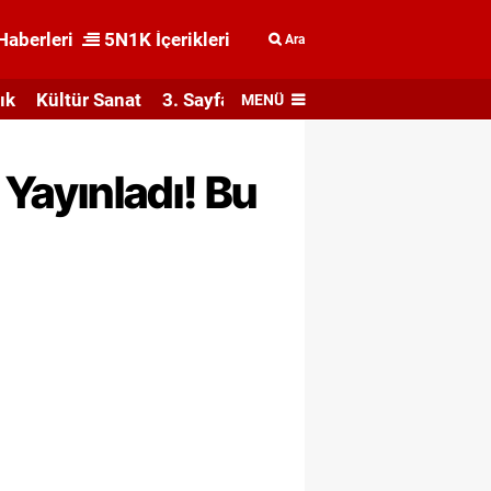
Haberleri
5N1K İçerikleri
Ara
ık
Kültür Sanat
3. Sayfa
MENÜ
Yayınladı! Bu