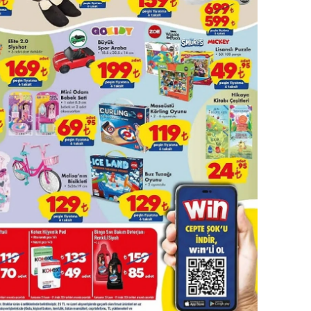
amsun
irt
inop
ivas
ekirdağ
okat
rabzon
unceli
anlıurfa
şak
an