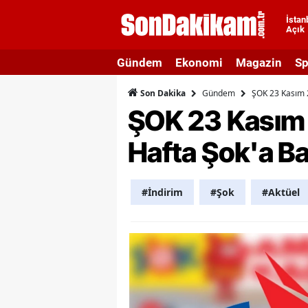
İstan
Açık
A
Gündem
Ekonomi
Magazin
Sp
A
Gündem
ŞOK 23 Kasım 2
Son Dakika
A
ŞOK 23 Kasım 
A
Hafta Şok'a Ba
A
A
#İndirim
#Şok
#Aktüel
A
A
A
B