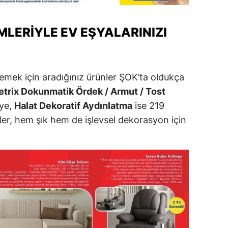
ozgat
IMLERIYLE EV EŞYALARINIZI
onguldak
ksaray
mek için aradığınız ürünler ŞOK’ta oldukça
ayburt
etrix Dokunmatik Ördek / Armut / Tost
araman
ye,
Halat Dekoratif Aydınlatma
ise 219
ler, hem şık hem de işlevsel dekorasyon için
ırıkkale
atman
ırnak
artın
rdahan
ğdır