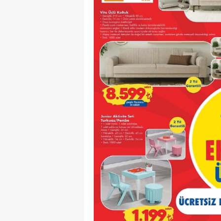
Y
K
Ki
O
D