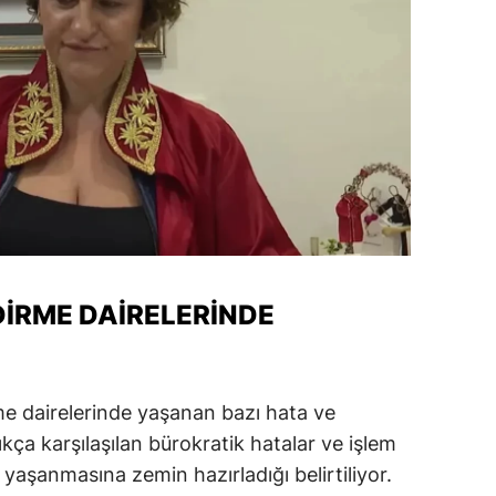
alatya
anisa
ahramanmaraş
ardin
uğla
uş
evşehir
DIRME DAIRELERINDE
iğde
rdu
rme dairelerinde yaşanan bazı hata ve
ize
ıkça karşılaşılan bürokratik hatalar ve işlem
n yaşanmasına zemin hazırladığı belirtiliyor.
akarya