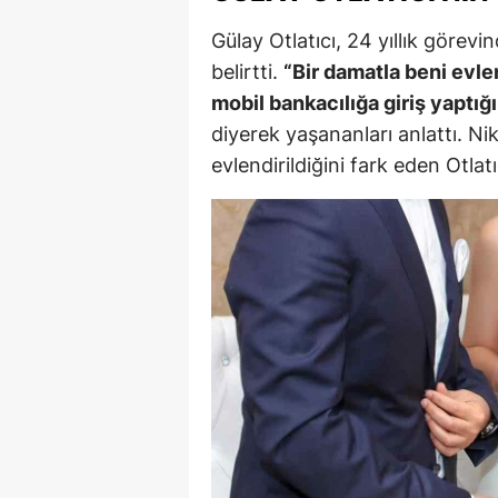
E
Gülay Otlatıcı, 24 yıllık görevin
belirtti.
“Bir damatla beni evle
E
mobil bankacılığa giriş yaptı
E
diyerek yaşananları anlattı. Ni
E
evlendirildiğini fark eden Otlat
E
G
G
G
H
H
I