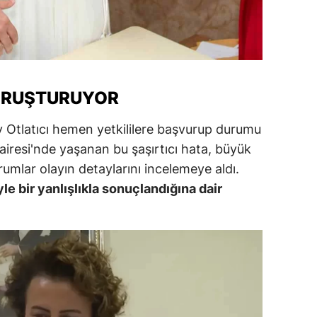
ersin
stanbul
zmir
SORUŞTURUYOR
ars
ay Otlatıcı hemen yetkililere başvurup durumu
astamonu
airesi'nde yaşanan bu şaşırtıcı hata, büyük
ayseri
kurumlar olayın detaylarını incelemeye aldı.
e bir yanlışlıkla sonuçlandığına dair
rklareli
ırşehir
ocaeli
onya
ütahya