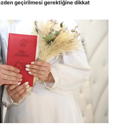
özden geçirilmesi gerektiğine dikkat
amsun
irt
inop
ivas
ekirdağ
okat
rabzon
unceli
anlıurfa
şak
an