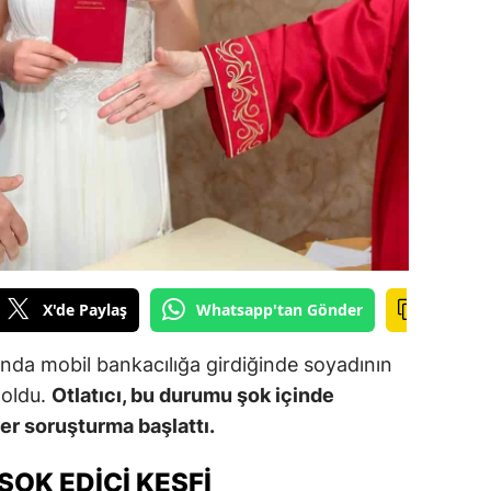
ilecik
ingöl
tlis
olu
urdur
ursa
anakkale
X'de Paylaş
Whatsapp'tan Gönder
ankırı
unda mobil bankacılığa girdiğinde soyadının
orum
 oldu.
Otlatıcı, bu durumu şok içinde
iler soruşturma başlattı.
enizli
iyarbakır
ŞOK EDICI KEŞFI