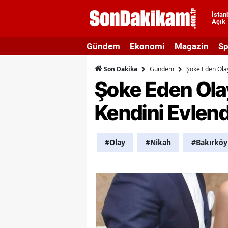
İstan
Açık
A
Gündem
Ekonomi
Magazin
Sp
A
Gündem
Şoke Eden Olay
Son Dakika
A
Şoke Eden Ola
A
Kendini Evlend
A
A
#Olay
#Nikah
#Bakırköy
A
A
A
B