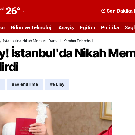
26
°
bul
Son Dakika 
dana
or
Bilim ve Teknoloji
Asayiş
Eğitim
Politika
Sağl
dıyaman
! İstanbul'da Nikah Memuru Damatla Kendini Evlendirdi
fyonkarahisar
y! İstanbul'da Nikah Me
ğrı
irdi
masya
nkara
#Evlendirme
#Gülay
ntalya
rtvin
ydın
alıkesir