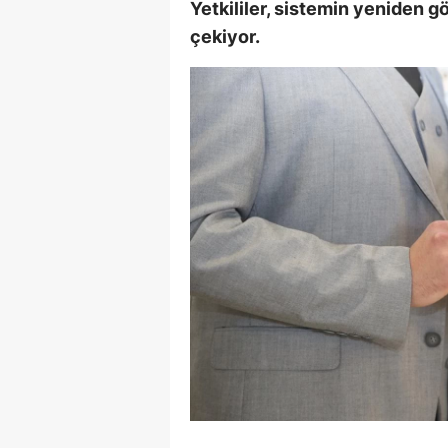
Yetkililer, sistemin yeniden g
S
çekiyor.
Si
S
S
T
T
T
T
Ş
U
V