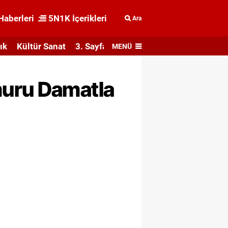
Haberleri
5N1K İçerikleri
Ara
ık
Kültür Sanat
3. Sayfa
MENÜ
muru Damatla