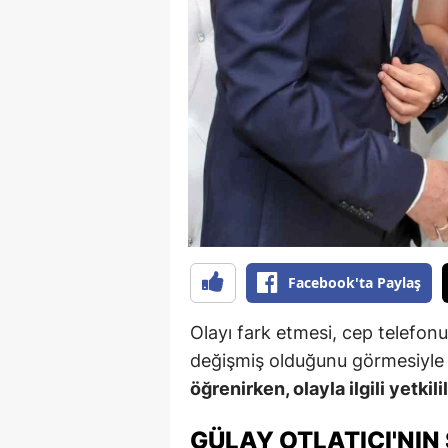
B
B
Bi
B
B
B
Ç
Facebook'ta Paylaş
Ç
Olayı fark etmesi, cep telefon
Ç
değişmiş olduğunu görmesiyle
öğrenirken, olayla ilgili yetkil
D
D
GÜLAY OTLATICI'NIN 