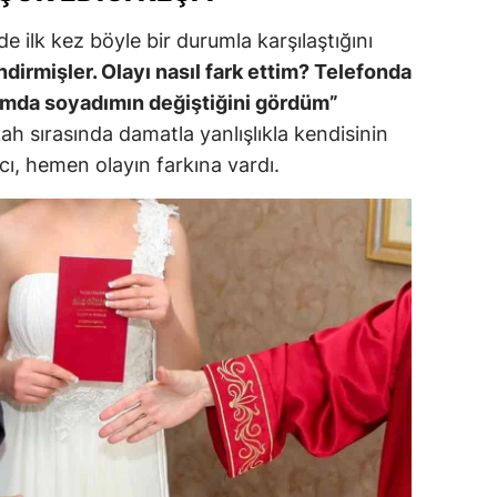
dirne
de ilk kez böyle bir durumla karşılaştığını
ndirmişler. Olayı nasıl fark ettim? Telefonda
lazığ
ğımda soyadımın değiştiğini gördüm”
rzincan
kah sırasında damatla yanlışlıkla kendisinin
rzurum
ıcı, hemen olayın farkına vardı.
skişehir
aziantep
iresun
ümüşhane
akkari
atay
sparta