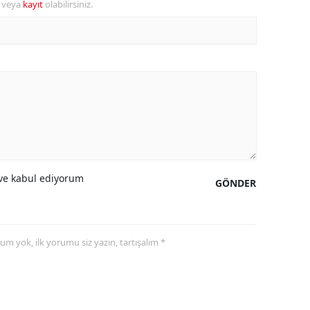
r veya
kayıt
olabilirsiniz.
alova
arabük
lis
smaniye
üzce
e kabul ediyorum
GÖNDER
yorum yok, ilk yorumu siz yazın, tartışalım *