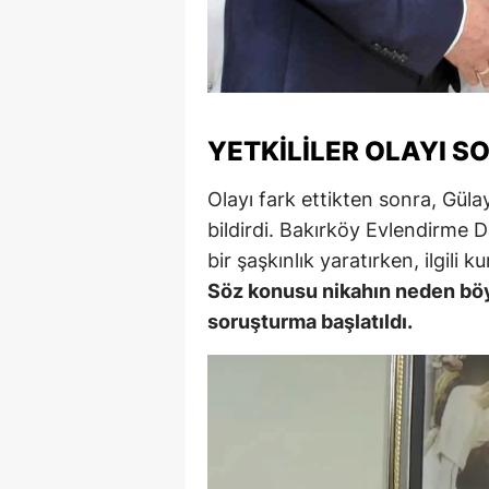
M
İ
İ
YETKILILER OLAYI 
K
Olayı fark ettikten sonra, Gül
K
bildirdi. Bakırköy Evlendirme D
K
bir şaşkınlık yaratırken, ilgili 
Söz konusu nikahın neden böyl
Kı
soruşturma başlatıldı.
K
K
K
K