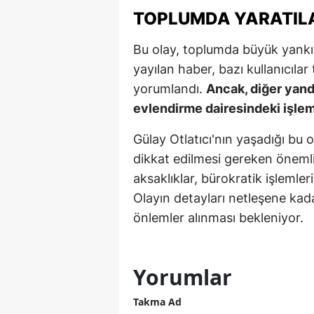
TOPLUMDA YARATILA
Y
Bu olay, toplumda büyük yankı
Z
yayılan haber, bazı kullanıcıla
A
yorumlandı.
Ancak, diğer yanda
evlendirme dairesindeki işle
B
Gülay Otlatıcı'nın yaşadığı bu 
K
dikkat edilmesi gereken önemli
K
aksaklıklar, bürokratik işlemle
Olayın detayları netleşene kad
B
önlemler alınması bekleniyor.
Ş
B
Yorumlar
A
Takma Ad
I