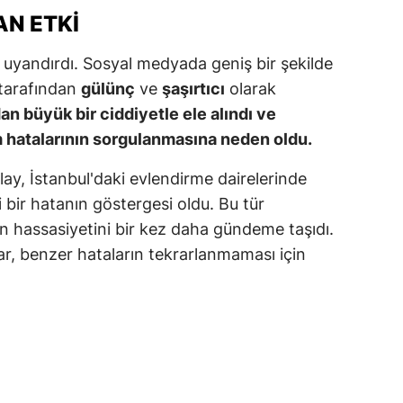
N ETKI
ozgat
 uyandırdı. Sosyal medyada geniş bir şekilde
onguldak
r tarafından
gülünç
ve
şaşırtıcı
olarak
ksaray
n büyük bir ciddiyetle ele alındı ve
m hatalarının sorgulanmasına neden oldu.
ayburt
olay, İstanbul'daki evlendirme dairelerinde
araman
 bir hatanın göstergesi oldu. Bu tür
ırıkkale
rin hassasiyetini bir kez daha gündeme taşıdı.
ar, benzer hataların tekrarlanmaması için
atman
ırnak
artın
rdahan
ğdır