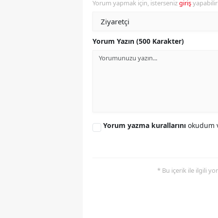
Yorum yapmak için, isterseniz
giriş
yapabili
Y
K
Yorum Yazın (500 Karakter)
Ki
O
D
Yorum yazma kurallarını
okudum v
* Bu içerik ile ilgili 