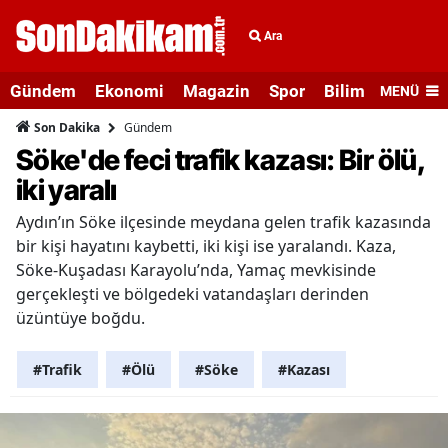
Ara
Gündem
Ekonomi
Magazin
Spor
Bilim ve Teknolo
MENÜ
Gündem
Son Dakika
Söke'de feci trafik kazası: Bir ölü,
iki yaralı
Aydın’ın Söke ilçesinde meydana gelen trafik kazasında
bir kişi hayatını kaybetti, iki kişi ise yaralandı. Kaza,
Söke-Kuşadası Karayolu’nda, Yamaç mevkisinde
gerçekleşti ve bölgedeki vatandaşları derinden
üzüntüye boğdu.
#Trafik
#Ölü
#Söke
#Kazası