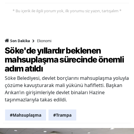
* Bu içerik ile ilgili yorum yok, ilk yorumu siz yazın, tartışalım *
Ekonomi
Son Dakika
Söke'de yıllardır beklenen
mahsuplaşma sürecinde önemli
adım atıldı
Söke Belediyesi, devlet borçlarını mahsuplaşma yoluyla
çözüme kavuşturarak mali yükünü hafifletti. Başkan
Arıkan’ın girişimleriyle devlet binaları Hazine
taşınmazlarıyla takas edildi.
#Mahsuplaşma
#Trampa