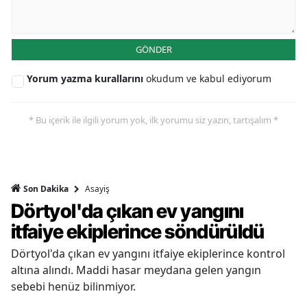
GÖNDER
Yorum yazma kurallarını
okudum ve kabul ediyorum
* Bu içerik ile ilgili yorum yok, ilk yorumu siz yazın, tartışalım *
Asayiş
Son Dakika
Dörtyol'da çıkan ev yangını
itfaiye ekiplerince söndürüldü
Dörtyol'da çıkan ev yangını itfaiye ekiplerince kontrol
altına alındı. Maddi hasar meydana gelen yangın
sebebi henüz bilinmiyor.