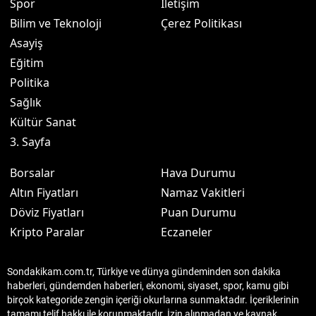
Spor
İletişim
Bilim ve Teknoloji
Çerez Politikası
Asayiş
Eğitim
Politika
Sağlık
Kültür Sanat
3. Sayfa
Borsalar
Hava Durumu
Altın Fiyatları
Namaz Vakitleri
Döviz Fiyatları
Puan Durumu
Kripto Paralar
Eczaneler
Sondakikam.com.tr, Türkiye ve dünya gündeminden son dakika
haberleri, gündemden haberleri, ekonomi, siyaset, spor, kamu gibi
birçok kategoride zengin içeriği okurlarına sunmaktadır. İçeriklerinin
tamamı telif hakkı ile korunmaktadır. İzin alınmadan ve kaynak