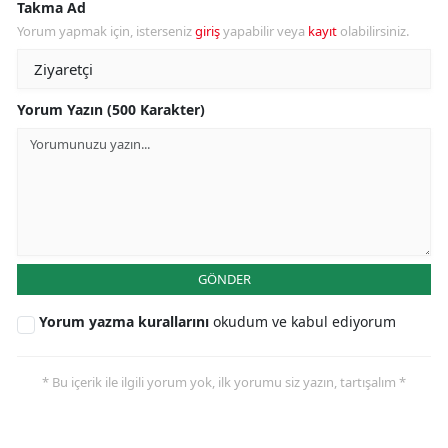
Takma Ad
Yorum yapmak için, isterseniz
giriş
yapabilir veya
kayıt
olabilirsiniz.
Yorum Yazın (500 Karakter)
GÖNDER
Yorum yazma kurallarını
okudum ve kabul ediyorum
* Bu içerik ile ilgili yorum yok, ilk yorumu siz yazın, tartışalım *