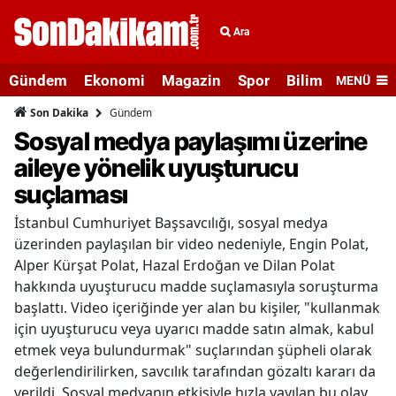
Ara
Gündem
Ekonomi
Magazin
Spor
Bilim ve Teknolo
MENÜ
Gündem
Son Dakika
Sosyal medya paylaşımı üzerine
aileye yönelik uyuşturucu
suçlaması
İstanbul Cumhuriyet Başsavcılığı, sosyal medya
üzerinden paylaşılan bir video nedeniyle, Engin Polat,
Alper Kürşat Polat, Hazal Erdoğan ve Dilan Polat
hakkında uyuşturucu madde suçlamasıyla soruşturma
başlattı. Video içeriğinde yer alan bu kişiler, "kullanmak
için uyuşturucu veya uyarıcı madde satın almak, kabul
etmek veya bulundurmak" suçlarından şüpheli olarak
değerlendirilirken, savcılık tarafından gözaltı kararı da
verildi. Sosyal medyanın etkisiyle hızla yayılan bu olay,