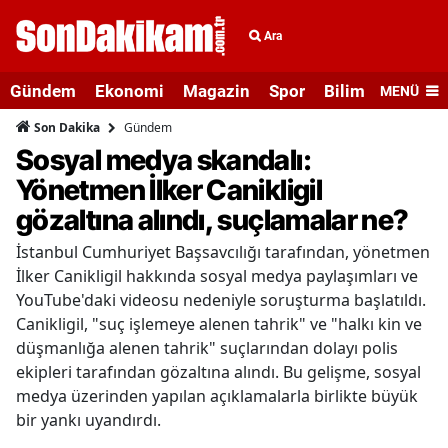
Ara
Gündem
Ekonomi
Magazin
Spor
Bilim ve Teknolo
MENÜ
Gündem
Son Dakika
Sosyal medya skandalı:
Yönetmen İlker Canikligil
gözaltına alındı, suçlamalar ne?
İstanbul Cumhuriyet Başsavcılığı tarafından, yönetmen
İlker Canikligil hakkında sosyal medya paylaşımları ve
YouTube'daki videosu nedeniyle soruşturma başlatıldı.
Canikligil, "suç işlemeye alenen tahrik" ve "halkı kin ve
düşmanlığa alenen tahrik" suçlarından dolayı polis
ekipleri tarafından gözaltına alındı. Bu gelişme, sosyal
medya üzerinden yapılan açıklamalarla birlikte büyük
bir yankı uyandırdı.