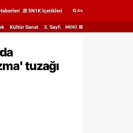
Haberleri
5N1K İçerikleri
Ara
ık
Kültür Sanat
3. Sayfa
MENÜ
rda
ozma' tuzağı