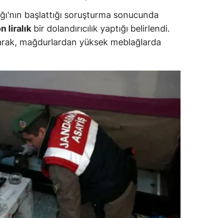
ersin
ğı'nın başlattığı soruşturma sonucunda
 liralık
bir dolandırıcılık yaptığı belirlendi.
stanbul
lanarak, mağdurlardan yüksek meblağlarda
zmir
ars
astamonu
ayseri
rklareli
ırşehir
ocaeli
onya
ütahya