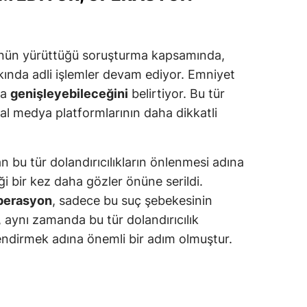
alova
'nün yürüttüğü soruşturma kapsamında,
arabük
kkında adli işlemler devam ediyor. Emniyet
lis
da
genişleyebileceğini
belirtiyor. Bu tür
smaniye
yal medya platformlarının daha dikkatli
üzce
 bu tür dolandırıcılıkların önlenmesi adına
ği bir kez daha gözler önüne serildi.
operasyon
, sadece bu suç şebekesinin
, aynı zamanda bu tür dolandırıcılık
nçlendirmek adına önemli bir adım olmuştur.