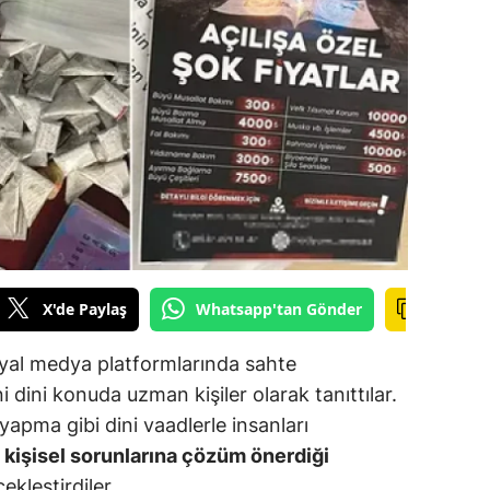
ilecik
ingöl
tlis
olu
urdur
ursa
anakkale
X'de Paylaş
Whatsapp'tan Gönder
ankırı
yal medya platformlarında sahte
orum
dini konuda uzman kişiler olarak tanıttılar.
pma gibi dini vaadlerle insanları
enizli
e kişisel sorunlarına çözüm önerdiği
iyarbakır
ekleştirdiler.