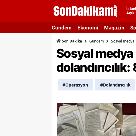
İstan
Açık
A
Gündem
Ekonomi
Magazin
Sp
A
Gündem
Sosyal medya ü
Son Dakika
A
Sosyal medya 
A
dolandırıcılık:
A
A
#Operasyon
#Dolandırıcılık
A
A
A
B