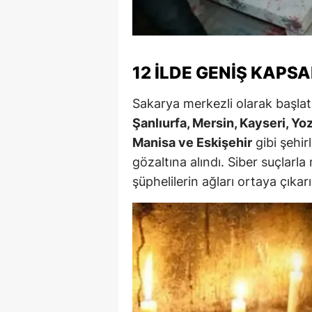
M
M
12 İLDE GENIŞ KAPS
K
Sakarya merkezli olarak başlatı
M
Şanlıurfa, Mersin, Kayseri, Yoz
M
Manisa ve Eskişehir
gibi şehir
gözaltına alındı. Siber suçlarla
M
şüphelilerin ağları ortaya çıkarı
N
N
O
R
S