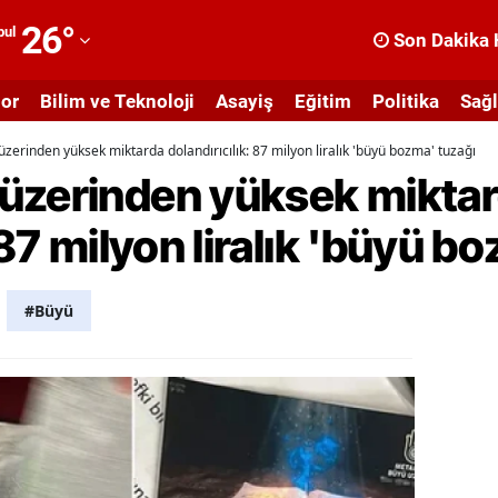
26
°
bul
Son Dakika 
dana
or
Bilim ve Teknoloji
Asayiş
Eğitim
Politika
Sağl
dıyaman
zerinden yüksek miktarda dolandırıcılık: 87 milyon liralık 'büyü bozma' tuzağı
fyonkarahisar
üzerinden yüksek mikta
ğrı
 87 milyon liralık 'büyü b
masya
nkara
#Büyü
ntalya
rtvin
ydın
alıkesir