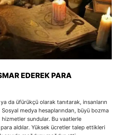
amsun
irt
inop
ivas
ekirdağ
okat
ISMAR EDEREK PARA
rabzon
unceli
ya da üfürükçü olarak tanıtarak, insanların
anlıurfa
r. Sosyal medya hesaplarından, büyü bozma
hizmetler sundular. Bu vaatlerle
şak
ara aldılar. Yüksek ücretler talep ettikleri
an