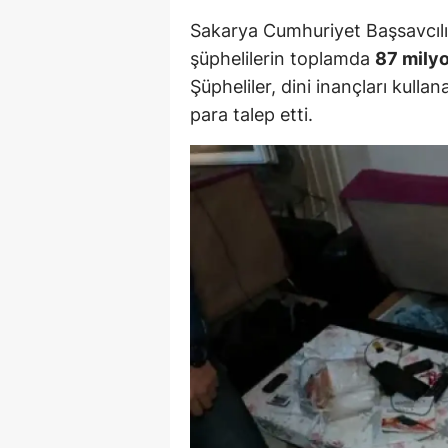
M
Sakarya Cumhuriyet Başsavcılı
şüphelilerin toplamda
87 milyon
İ
Şüpheliler, dini inançları kul
İ
para talep etti.
K
K
K
Kı
K
K
K
K