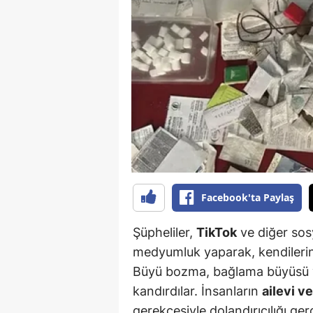
B
B
Bi
B
B
B
Ç
Facebook'ta Paylaş
Ç
Şüpheliler,
TikTok
ve diğer sos
Ç
medyumluk yaparak, kendilerini 
Büyü bozma, bağlama büyüsü ya
D
kandırdılar. İnsanların
ailevi v
D
gerekçesiyle dolandırıcılığı gerç