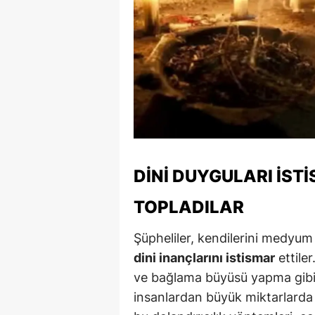
S
Si
S
S
T
T
DINI DUYGULARI İST
T
TOPLADILAR
T
Şüpheliler, kendilerini medyum 
Ş
dini inançlarını istismar
ettile
ve bağlama büyüsü yapma gibi 
U
insanlardan büyük miktarlarda p
V