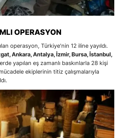
alatya
anisa
AMLI OPERASYON
ahramanmaraş
lan operasyon, Türkiye'nin 12 iline yayıldı.
ardin
gat, Ankara, Antalya, İzmir, Bursa, İstanbul,
uğla
lerde yapılan eş zamanlı baskınlarla 28 kişi
 mücadele ekiplerinin titiz çalışmalarıyla
uş
ldı.
evşehir
iğde
rdu
ize
akarya