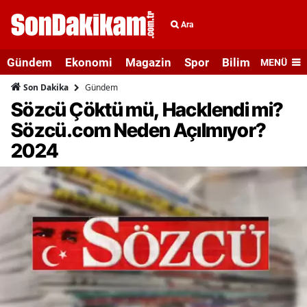
Ara
Gündem
Ekonomi
Magazin
Spor
Bilim ve Teknolo
MENÜ
Gündem
Son Dakika
Sözcü Çöktü mü, Hacklendi mi?
Sözcü.com Neden Açılmıyor?
2024