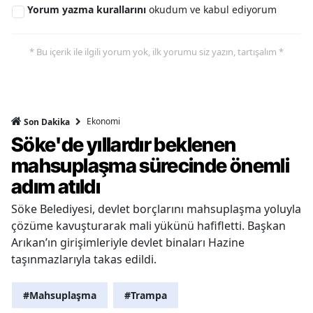
Yorum yazma kurallarını
okudum ve kabul ediyorum
* Bu içerik ile ilgili yorum yok, ilk yorumu siz yazın, tartışalım *
Ekonomi
Son Dakika
Söke'de yıllardır beklenen
mahsuplaşma sürecinde önemli
adım atıldı
Söke Belediyesi, devlet borçlarını mahsuplaşma yoluyla
çözüme kavuşturarak mali yükünü hafifletti. Başkan
Arıkan’ın girişimleriyle devlet binaları Hazine
taşınmazlarıyla takas edildi.
#Mahsuplaşma
#Trampa