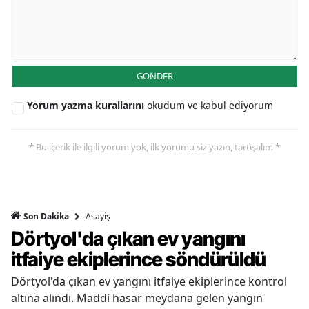
GÖNDER
Yorum yazma kurallarını
okudum ve kabul ediyorum
* Bu içerik ile ilgili yorum yok, ilk yorumu siz yazın, tartışalım *
Asayiş
Son Dakika
Dörtyol'da çıkan ev yangını
itfaiye ekiplerince söndürüldü
Dörtyol'da çıkan ev yangını itfaiye ekiplerince kontrol
altına alındı. Maddi hasar meydana gelen yangın