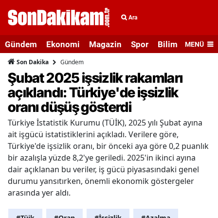
Ara
Gündem
Ekonomi
Magazin
Spor
Bilim ve Teknolo
MENÜ
Gündem
Son Dakika
Şubat 2025 işsizlik rakamları
açıklandı: Türkiye'de işsizlik
oranı düşüş gösterdi
Türkiye İstatistik Kurumu (TÜİK), 2025 yılı Şubat ayına
ait işgücü istatistiklerini açıkladı. Verilere göre,
Türkiye'de işsizlik oranı, bir önceki aya göre 0,2 puanlık
bir azalışla yüzde 8,2'ye geriledi. 2025'in ikinci ayına
dair açıklanan bu veriler, iş gücü piyasasındaki genel
durumu yansıtırken, önemli ekonomik göstergeler
arasında yer aldı.
#Tüik
#Oran
#İşsizlik
#Azalma