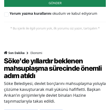
GÖNDER
Yorum yazma kurallarını
okudum ve kabul ediyorum
* Bu içerik ile ilgili yorum yok, ilk yorumu siz yazın, tartışalım *
Ekonomi
Son Dakika
Söke'de yıllardır beklenen
mahsuplaşma sürecinde önemli
adım atıldı
Söke Belediyesi, devlet borçlarını mahsuplaşma yoluyla
çözüme kavuşturarak mali yükünü hafifletti. Başkan
Arıkan’ın girişimleriyle devlet binaları Hazine
taşınmazlarıyla takas edildi.