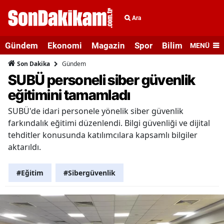
Ara
Gündem
Ekonomi
Magazin
Spor
Bilim ve Teknolo
MENÜ
Gündem
Son Dakika
SUBÜ personeli siber güvenlik
eğitimini tamamladı
SUBÜ'de idari personele yönelik siber güvenlik
farkındalık eğitimi düzenlendi. Bilgi güvenliği ve dijital
tehditler konusunda katılımcılara kapsamlı bilgiler
aktarıldı.
#Eğitim
#Sibergüvenlik