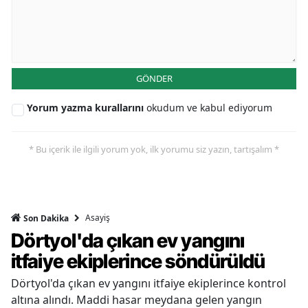
GÖNDER
Yorum yazma kurallarını
okudum ve kabul ediyorum
* Bu içerik ile ilgili yorum yok, ilk yorumu siz yazın, tartışalım *
Asayiş
Son Dakika
Dörtyol'da çıkan ev yangını
itfaiye ekiplerince söndürüldü
Dörtyol'da çıkan ev yangını itfaiye ekiplerince kontrol
altına alındı. Maddi hasar meydana gelen yangın