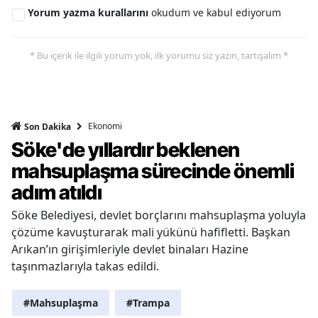
Yorum yazma kurallarını
okudum ve kabul ediyorum
* Bu içerik ile ilgili yorum yok, ilk yorumu siz yazın, tartışalım *
Ekonomi
Son Dakika
Söke'de yıllardır beklenen
mahsuplaşma sürecinde önemli
adım atıldı
Söke Belediyesi, devlet borçlarını mahsuplaşma yoluyla
çözüme kavuşturarak mali yükünü hafifletti. Başkan
Arıkan’ın girişimleriyle devlet binaları Hazine
taşınmazlarıyla takas edildi.
#Mahsuplaşma
#Trampa