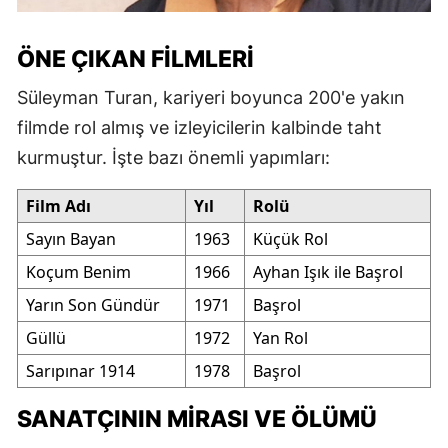
ÖNE ÇIKAN FILMLERI
Süleyman Turan, kariyeri boyunca 200'e yakın
filmde rol almış ve izleyicilerin kalbinde taht
kurmuştur. İşte bazı önemli yapımları:
Film Adı
Yıl
Rolü
Sayın Bayan
1963
Küçük Rol
Koçum Benim
1966
Ayhan Işık ile Başrol
Yarın Son Gündür
1971
Başrol
Güllü
1972
Yan Rol
Sarıpınar 1914
1978
Başrol
SANATÇININ MIRASI VE ÖLÜMÜ