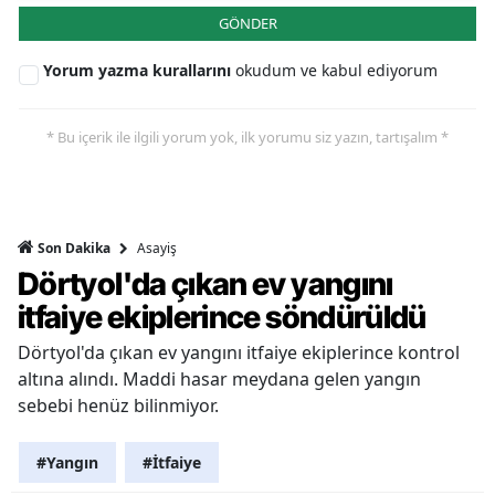
GÖNDER
Yorum yazma kurallarını
okudum ve kabul ediyorum
* Bu içerik ile ilgili yorum yok, ilk yorumu siz yazın, tartışalım *
Asayiş
Son Dakika
Dörtyol'da çıkan ev yangını
itfaiye ekiplerince söndürüldü
Dörtyol'da çıkan ev yangını itfaiye ekiplerince kontrol
altına alındı. Maddi hasar meydana gelen yangın
sebebi henüz bilinmiyor.
#Yangın
#İtfaiye