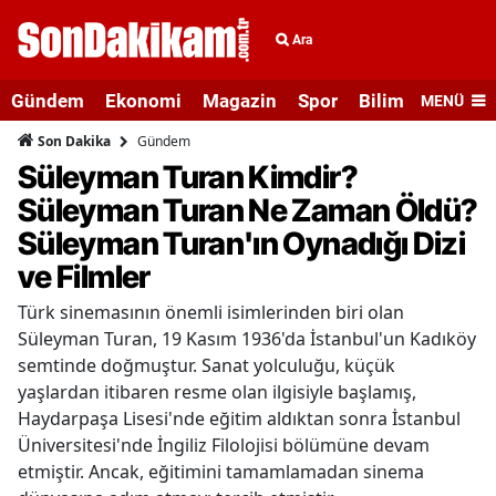
Ara
Gündem
Ekonomi
Magazin
Spor
Bilim ve Teknolo
MENÜ
Gündem
Son Dakika
Süleyman Turan Kimdir?
Süleyman Turan Ne Zaman Öldü?
Süleyman Turan'ın Oynadığı Dizi
ve Filmler
Türk sinemasının önemli isimlerinden biri olan
Süleyman Turan, 19 Kasım 1936'da İstanbul'un Kadıköy
semtinde doğmuştur. Sanat yolculuğu, küçük
yaşlardan itibaren resme olan ilgisiyle başlamış,
Haydarpaşa Lisesi'nde eğitim aldıktan sonra İstanbul
Üniversitesi'nde İngiliz Filolojisi bölümüne devam
etmiştir. Ancak, eğitimini tamamlamadan sinema