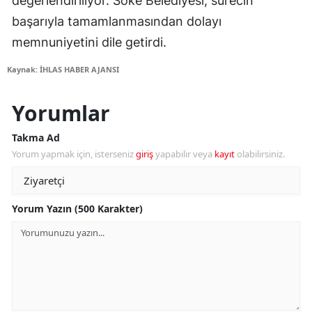
değerlendiriliyor. Söke Belediyesi, sürecin
başarıyla tamamlanmasından dolayı
memnuniyetini dile getirdi.
Kaynak: İHLAS HABER AJANSI
Yorumlar
Takma Ad
Yorum yapmak için, isterseniz
giriş
yapabilir veya
kayıt
olabilirsiniz.
Yorum Yazın (500 Karakter)