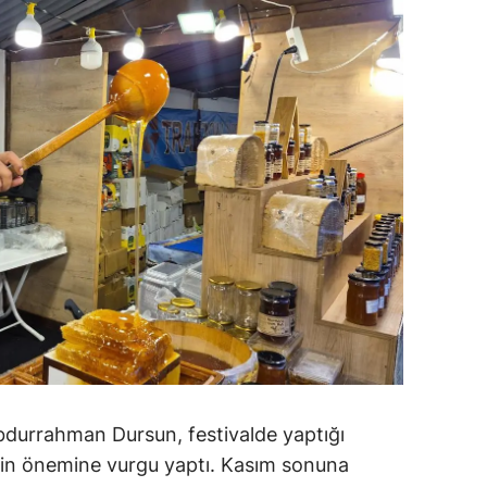
dirne
lazığ
rzincan
rzurum
skişehir
aziantep
iresun
ümüşhane
akkari
atay
bdurrahman Dursun, festivalde yaptığı
ğin önemine vurgu yaptı. Kasım sonuna
sparta