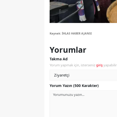
Y
K
Ki
Kaynak: İHLAS HABER AJANSI
O
Yorumlar
D
Takma Ad
Yorum yapmak için, isterseniz
giriş
yapabili
Yorum Yazın (500 Karakter)