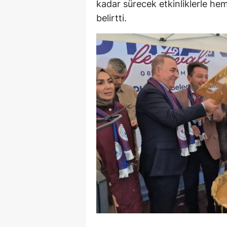
kadar sürecek etkinliklerle hem
M
belirtti.
İ
İ
K
K
K
Kı
K
K
K
K