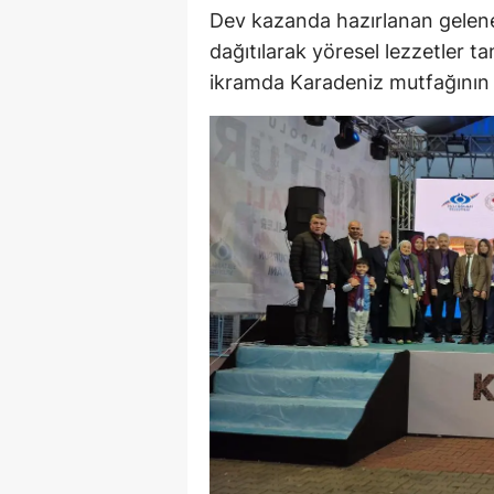
Dev kazanda hazırlanan gelenek
M
dağıtılarak yöresel lezzetler tan
M
ikramda Karadeniz mutfağının eş
K
M
M
M
N
N
O
R
S