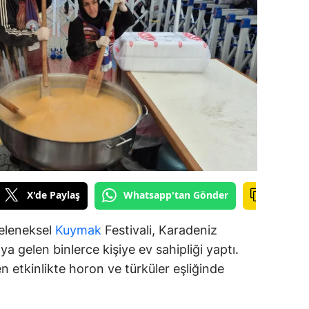
ilecik
ingöl
tlis
olu
urdur
ursa
anakkale
X'de Paylaş
Whatsapp'tan Gönder
ankırı
eleneksel
Kuymak
Festivali, Karadeniz
orum
a gelen binlerce kişiye ev sahipliği yaptı.
etkinlikte horon ve türküler eşliğinde
enizli
iyarbakır