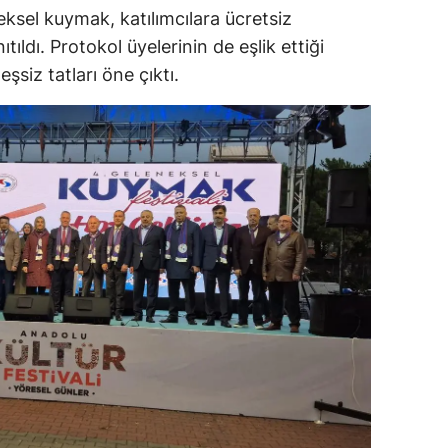
sel kuymak, katılımcılara ücretsiz
alatya
ıtıldı. Protokol üyelerinin de eşlik ettiği
anisa
siz tatları öne çıktı.
ahramanmaraş
ardin
uğla
uş
evşehir
iğde
rdu
ize
akarya