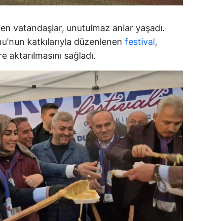
amsun
en vatandaşlar, unutulmaz anlar yaşadı.
irt
u'nun katkılarıyla düzenlenen
festival
,
re aktarılmasını sağladı.
inop
ivas
ekirdağ
okat
rabzon
unceli
anlıurfa
şak
an