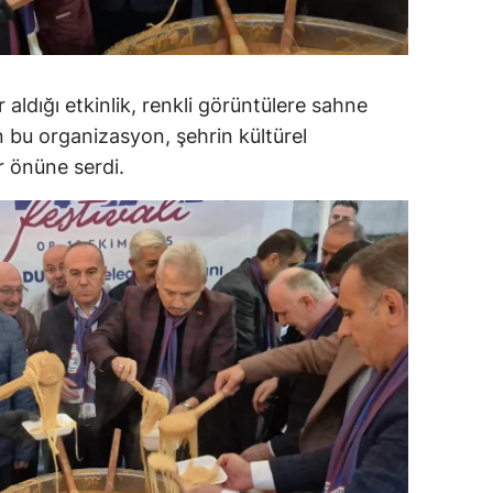
ozgat
onguldak
 aldığı etkinlik, renkli görüntülere sahne
ksaray
 bu organizasyon, şehrin kültürel
r önüne serdi.
ayburt
araman
ırıkkale
atman
ırnak
artın
rdahan
ğdır