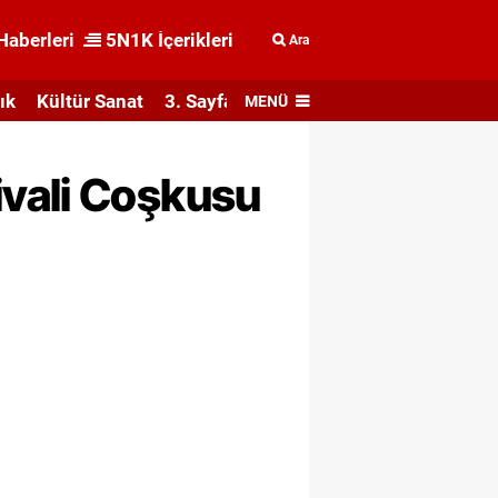
Haberleri
5N1K İçerikleri
Ara
ık
Kültür Sanat
3. Sayfa
MENÜ
ivali Coşkusu