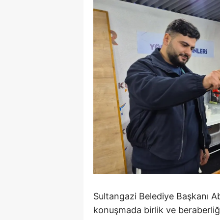
E
E
E
E
E
G
G
G
H
H
Sultangazi Belediye Başkanı A
konuşmada birlik ve beraberli
I