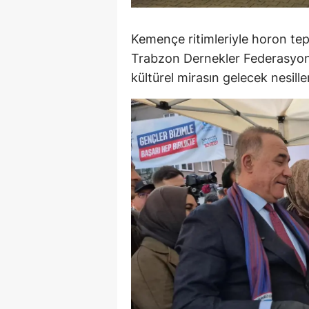
S
Kemençe ritimleriyle horon tep
Si
Trabzon Dernekler Federasyon
kültürel mirasın gelecek nesille
S
S
T
T
T
T
Ş
U
V