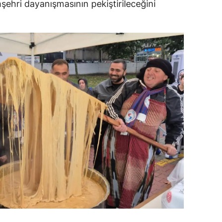
şehri dayanışmasının pekiştirileceğini
ersin
stanbul
zmir
ars
astamonu
ayseri
rklareli
ırşehir
ocaeli
onya
ütahya