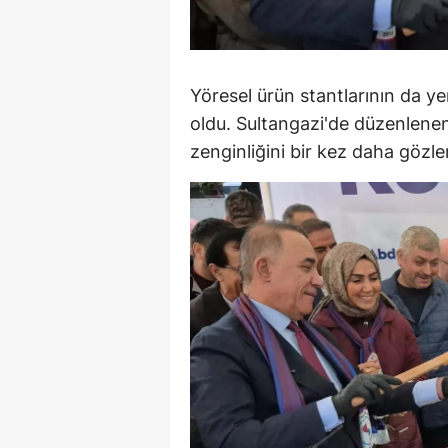
Y
Z
Yöresel ürün stantlarının da yer
A
oldu. Sultangazi'de düzenlenen
zenginliğini bir kez daha gözle
B
K
K
B
Ş
B
A
I