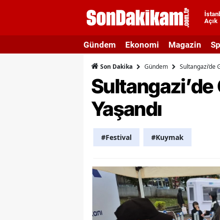
İstan
Açık
A
Gündem
Ekonomi
Magazin
Sp
A
Gündem
Sultangazi’de 
Son Dakika
A
Sultangazi’de
A
Yaşandı
A
A
#Festival
#Kuymak
A
A
A
B