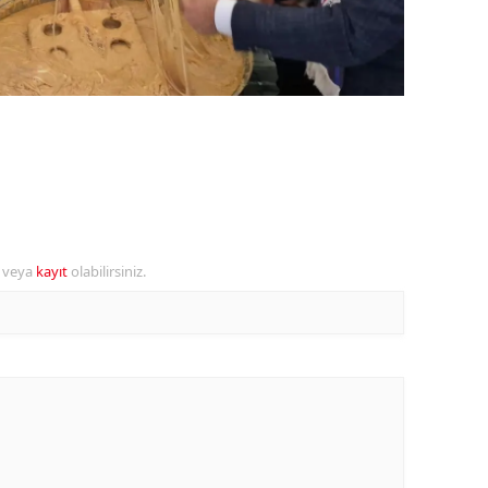
alova
arabük
lis
smaniye
üzce
r veya
kayıt
olabilirsiniz.