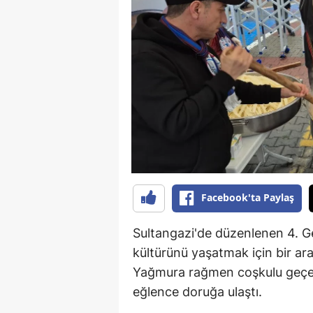
B
B
Bi
B
B
B
Ç
Facebook'ta Paylaş
Ç
Sultangazi'de düzenlenen 4. G
Ç
kültürünü yaşatmak için bir aray
Yağmura rağmen coşkulu geçen 
D
eğlence doruğa ulaştı.
D