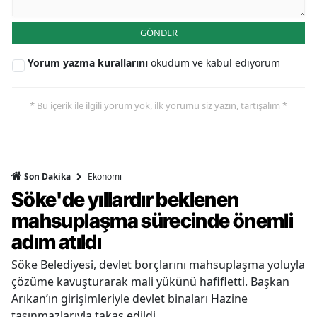
GÖNDER
Yorum yazma kurallarını
okudum ve kabul ediyorum
* Bu içerik ile ilgili yorum yok, ilk yorumu siz yazın, tartışalım *
Ekonomi
Son Dakika
Söke'de yıllardır beklenen
mahsuplaşma sürecinde önemli
adım atıldı
Söke Belediyesi, devlet borçlarını mahsuplaşma yoluyla
çözüme kavuşturarak mali yükünü hafifletti. Başkan
Arıkan’ın girişimleriyle devlet binaları Hazine
taşınmazlarıyla takas edildi.