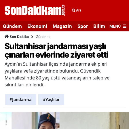
Ara
Gündem
Ekonomi
Magazin
Spor
Bilim ve Teknolo
MENÜ
Gündem
Son Dakika
Sultanhisar jandarması yaşlı
çınarları evlerinde ziyaret etti
Aydın'ın Sultanhisar ilçesinde jandarma ekipleri
yaşlılara vefa ziyaretinde bulundu. Güvendik
Mahallesi'nde 80 yaş üstü vatandaşların talep ve
sıkıntıları dinlendi.
#Jandarma
#Yaşlılar