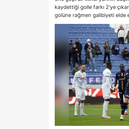
kaydettiği golle farkı 2'ye çı
E
golüne rağmen galibiyeti elde e
E
E
E
E
G
G
G
H
H
I