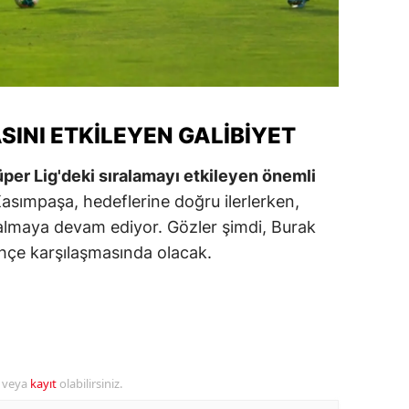
alova
arabük
lis
SINI ETKILEYEN GALIBIYET
smaniye
per Lig'deki sıralamayı etkileyen önemli
üzce
Kasımpaşa, hedeflerine doğru ilerlerken,
 kalmaya devam ediyor. Gözler şimdi, Burak
hçe karşılaşmasında olacak.
r veya
kayıt
olabilirsiniz.