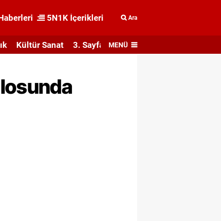
Haberleri
5N1K İçerikleri
Ara
ık
Kültür Sanat
3. Sayfa
MENÜ
llosunda