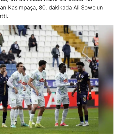
karan Kasımpaşa, 80. dakikada Ali Sowe'un
dirne
tti.
lazığ
rzincan
rzurum
skişehir
aziantep
iresun
ümüşhane
akkari
atay
sparta