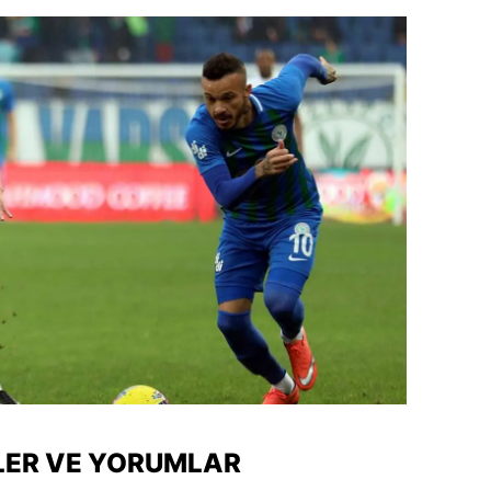
amsun
irt
inop
ivas
ekirdağ
okat
rabzon
unceli
anlıurfa
şak
LER VE YORUMLAR
an