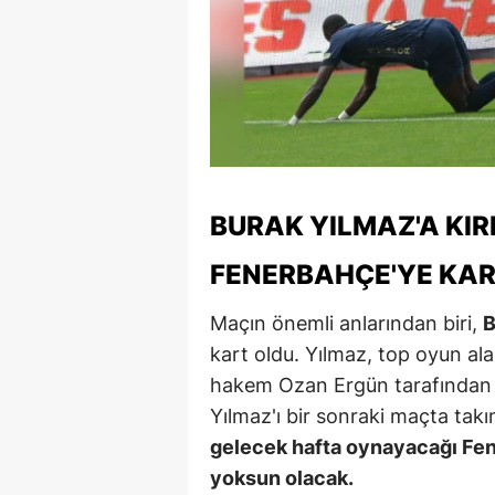
M
M
K
M
M
BURAK YILMAZ'A KIR
M
FENERBAHÇE'YE KAR
N
Maçın önemli anlarından biri,
B
N
kart oldu. Yılmaz, top oyun al
hakem Ozan Ergün tarafından oy
O
Yılmaz'ı bir sonraki maçta ta
R
gelecek hafta oynayacağı Fe
yoksun olacak.
S