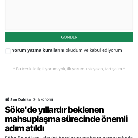
GÖNDER
Yorum yazma kurallarını
okudum ve kabul ediyorum
* Bu içerik ile ilgili yorum yok, ilk yorumu siz yazın, tartışalım *
Ekonomi
Son Dakika
Söke'de yıllardır beklenen
mahsuplaşma sürecinde önemli
adım atıldı
Söke Belediyesi, devlet borçlarını mahsuplaşma yoluyla