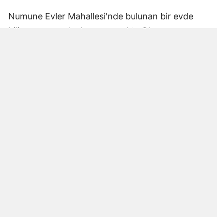
Numune Evler Mahallesi'nde bulunan bir evde
bilinmeyen nedenle yangın çıktı. Olay,
çevredekiler tarafından fark edilerek yetkililere
bildirildi.
Hatay Büyükşehir Belediyesi'ne bağlı itfaiye