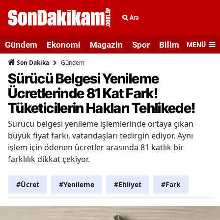
Ara
Gündem
Ekonomi
Magazin
Spor
Bilim ve Teknolo
MENÜ
Gündem
Son Dakika
Sürücü Belgesi Yenileme
Ücretlerinde 81 Kat Fark!
Tüketicilerin Hakları Tehlikede!
Sürücü belgesi yenileme işlemlerinde ortaya çıkan
büyük fiyat farkı, vatandaşları tedirgin ediyor. Aynı
işlem için ödenen ücretler arasında 81 katlık bir
farklılık dikkat çekiyor.
#Ücret
#Yenileme
#Ehliyet
#Fark