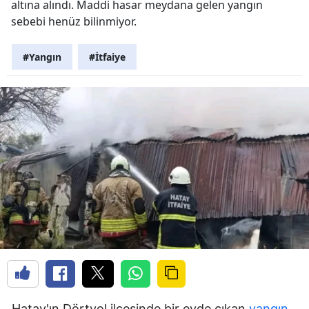
altına alındı. Maddi hasar meydana gelen yangın
sebebi henüz bilinmiyor.
#Yangın
#İtfaiye
Hatay'ın Dörtyol ilçesinde bir evde çıkan
yangın
,