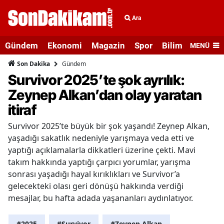
Ara
Gündem
Ekonomi
Magazin
Spor
Bilim ve Teknolo
MENÜ
Gündem
Son Dakika
Survivor 2025’te şok ayrılık:
Zeynep Alkan’dan olay yaratan
itiraf
Survivor 2025’te büyük bir şok yaşandı! Zeynep Alkan,
yaşadığı sakatlık nedeniyle yarışmaya veda etti ve
yaptığı açıklamalarla dikkatleri üzerine çekti. Mavi
takım hakkında yaptığı çarpıcı yorumlar, yarışma
sonrası yaşadığı hayal kırıklıkları ve Survivor’a
gelecekteki olası geri dönüşü hakkında verdiği
mesajlar, bu hafta adada yaşananları aydınlatıyor.
#2025
#Survivor
#Zeynep Alkan