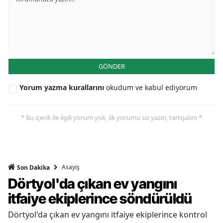
GÖNDER
Yorum yazma kurallarını
okudum ve kabul ediyorum
* Bu içerik ile ilgili yorum yok, ilk yorumu siz yazın, tartışalım *
Asayiş
Son Dakika
Dörtyol'da çıkan ev yangını
itfaiye ekiplerince söndürüldü
Dörtyol'da çıkan ev yangını itfaiye ekiplerince kontrol