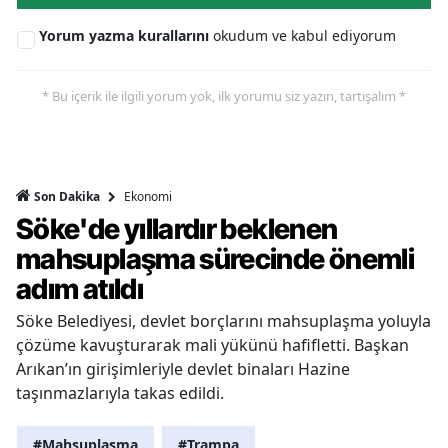
Yorum yazma kurallarını
okudum ve kabul ediyorum
* Bu içerik ile ilgili yorum yok, ilk yorumu siz yazın, tartışalım *
Ekonomi
Son Dakika
Söke'de yıllardır beklenen
mahsuplaşma sürecinde önemli
adım atıldı
Söke Belediyesi, devlet borçlarını mahsuplaşma yoluyla
çözüme kavuşturarak mali yükünü hafifletti. Başkan
Arıkan’ın girişimleriyle devlet binaları Hazine
taşınmazlarıyla takas edildi.
#Mahsuplaşma
#Trampa