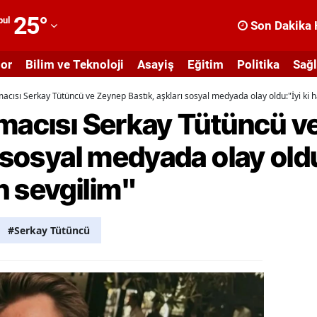
25
°
bul
Son Dakika 
dana
or
Bilim ve Teknoloji
Asayiş
Eğitim
Politika
Sağl
dıyaman
macısı Serkay Tütüncü ve Zeynep Bastık, aşkları sosyal medyada olay oldu:"İyi ki 
fyonkarahisar
şmacısı Serkay Tütüncü v
ğrı
 sosyal medyada olay oldu
masya
n sevgilim"
nkara
ntalya
#Serkay Tütüncü
rtvin
ydın
alıkesir