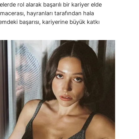
erde rol alarak başarılı bir kariyer elde
amsun
 macerası, hayranları tarafından hala
mdeki başarısı, kariyerine büyük katkı
irt
inop
ivas
ekirdağ
okat
rabzon
unceli
anlıurfa
şak
an