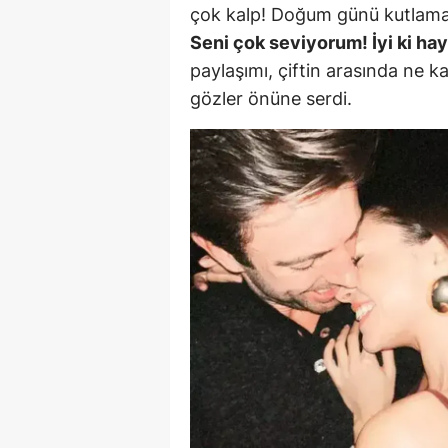
çok kalp! Doğum günü kutlama 
E
Seni çok seviyorum! İyi ki ha
E
paylaşımı, çiftin arasında ne 
gözler önüne serdi.
E
E
E
G
G
G
H
H
I