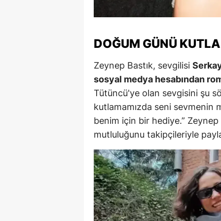
M
İ
DOĞUM GÜNÜ KUTLA
İ
Zeynep Bastık, sevgilisi
Serkay
K
sosyal medya hesabından roma
Tütüncü'ye olan sevgisini şu sö
K
kutlamamızda seni sevmenin mu
K
benim için bir hediye.” Zeynep 
mutluluğunu takipçileriyle payla
Kı
K
K
K
K