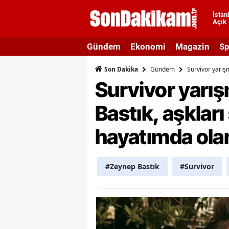
İstan
Açık
A
Gündem
Ekonomi
Magazin
Sp
A
Gündem
Survivor yarış
Son Dakika
A
Survivor yarı
A
Bastık, aşkları
A
hayatımda ola
A
A
#Zeynep Bastık
#Survivor
A
A
B