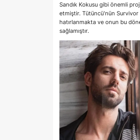
Sandık Kokusu gibi önemli projel
S
etmiştir. Tütüncü'nün Survivor
hatırlanmakta ve onun bu döne
Si
sağlamıştır.
S
S
T
T
T
T
Ş
U
V