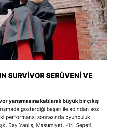
alatya
anisa
ahramanmaraş
ardin
uğla
uş
N SURVIVOR SERÜVENI VE
evşehir
iğde
or yarışmasına katılarak büyük bir çıkış
rdu
rışmada gösterdiği başarı ile adından söz
ize
daki performansı sonrasında oyunculuk
şk, Bay Yanlış, Masumiyet, Kirli Sepeti,
akarya