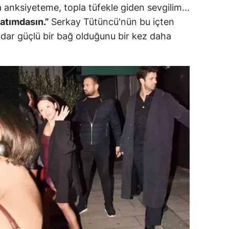
anksiyeteme, topla tüfekle giden sevgilim...
dirne
yatımdasın.”
Serkay Tütüncü'nün bu içten
lazığ
kadar güçlü bir bağ olduğunu bir kez daha
rzincan
rzurum
skişehir
aziantep
iresun
ümüşhane
akkari
atay
sparta