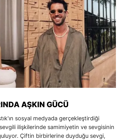
alova
arabük
lis
smaniye
üzce
RINDA AŞKIN GÜCÜ
ık'ın sosyal medyada gerçekleştirdiği
sevgili ilişkilerinde samimiyetin ve sevgisinin
luyor. Çiftin birbirlerine duyduğu sevgi,