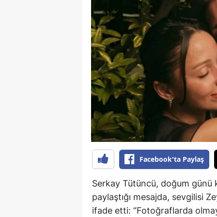
B
B
Bi
B
B
B
Ç
Ç
Facebook'ta Paylaş
Ç
Serkay Tütüncü, doğum günü k
D
paylaştığı mesajda, sevgilisi Z
D
ifade etti: “Fotoğraflarda ol