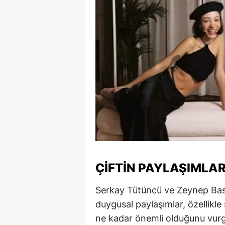
Y
K
Ki
O
D
ÇIFTIN PAYLAŞIMLA
Serkay Tütüncü ve Zeynep Bast
duygusal paylaşımlar, özellikle 
ne kadar önemli olduğunu vurgu