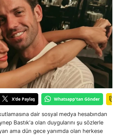
ilecik
ingöl
tlis
olu
urdur
ursa
anakkale
ankırı
X'de Paylaş
Whatsapp'tan Gönder
orum
utlamasına dair sosyal medya hesabından
enizli
eynep Bastık'a olan duygularını şu sözlerle
iyarbakır
mayan ama dün gece yanımda olan herkese