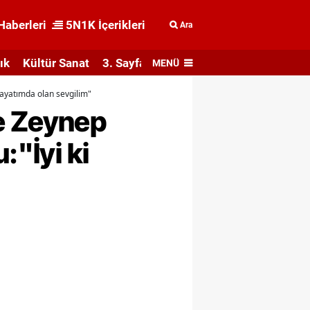
Haberleri
5N1K İçerikleri
Ara
ık
Kültür Sanat
3. Sayfa
MENÜ
hayatımda olan sevgilim"
e Zeynep
:"İyi ki