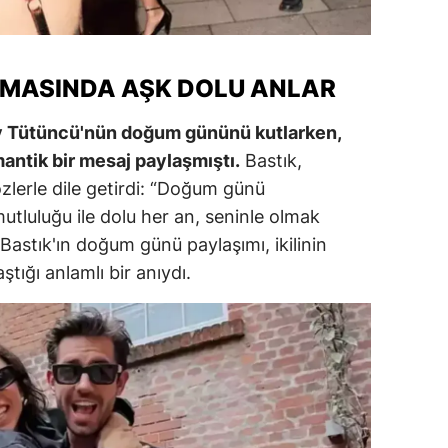
ersin
stanbul
MASINDA AŞK DOLU ANLAR
zmir
 Tütüncü'nün doğum gününü kutlarken,
ars
ntik bir mesaj paylaşmıştı.
Bastık,
zlerle dile getirdi: “Doğum günü
astamonu
tluluğu ile dolu her an, seninle olmak
ayseri
Bastık'ın doğum günü paylaşımı, ikilinin
ştığı anlamlı bir anıydı.
rklareli
ırşehir
ocaeli
onya
ütahya