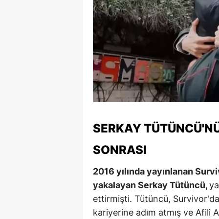
M
M
K
M
M
M
SERKAY TÜTÜNCÜ'NÜ
N
SONRASI
N
2016 yılında yayınlanan Surviv
O
yakalayan Serkay Tütüncü,
ya
R
ettirmişti. Tütüncü, Survivor'
kariyerine adım atmış ve Afili A
S