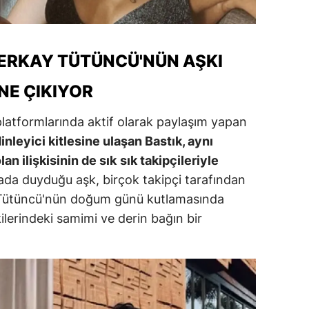
ozgat
onguldak
SERKAY TÜTÜNCÜ'NÜN AŞKI
ksaray
E ÇIKIYOR
ayburt
latformlarında aktif olarak paylaşım yapan
araman
 dinleyici kitlesine ulaşan Bastık, aynı
n ilişkisinin de sık
sık takipçileriyle
ırıkkale
ada duyduğu aşk, birçok takipçi tarafından
atman
'ın, Tütüncü'nün doğum günü kutlamasında
şkilerindeki samimi ve derin bağın bir
ırnak
artın
rdahan
ğdır