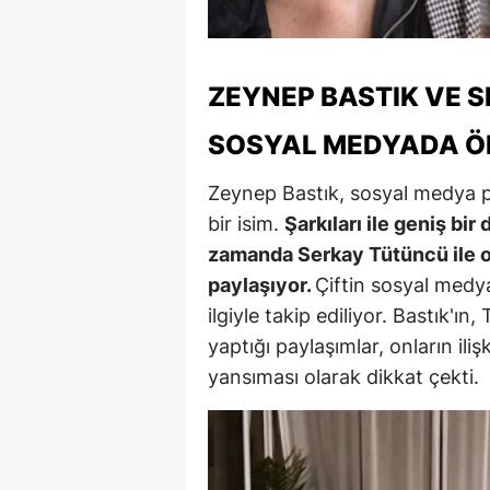
Y
Z
ZEYNEP BASTIK VE 
A
SOSYAL MEDYADA ÖN
B
Zeynep Bastık, sosyal medya p
K
bir isim.
Şarkıları ile geniş bir
zamanda Serkay Tütüncü ile ola
K
paylaşıyor.
Çiftin sosyal medy
B
ilgiyle takip ediliyor. Bastık
yaptığı paylaşımlar, onların ili
Ş
yansıması olarak dikkat çekti.
B
A
I