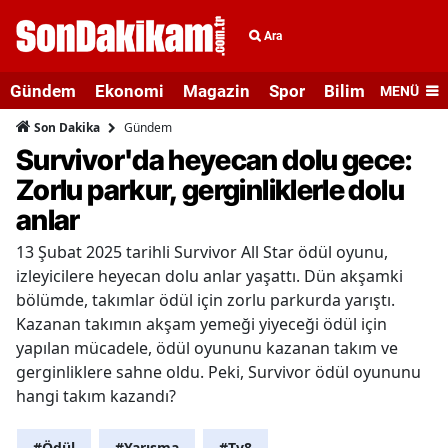
Ara
Gündem
Ekonomi
Magazin
Spor
Bilim ve Teknolo
MENÜ
Gündem
Son Dakika
Survivor'da heyecan dolu gece:
Zorlu parkur, gerginliklerle dolu
anlar
13 Şubat 2025 tarihli Survivor All Star ödül oyunu,
izleyicilere heyecan dolu anlar yaşattı. Dün akşamki
bölümde, takımlar ödül için zorlu parkurda yarıştı.
Kazanan takımın akşam yemeği yiyeceği ödül için
yapılan mücadele, ödül oyununu kazanan takım ve
gerginliklere sahne oldu. Peki, Survivor ödül oyununu
hangi takım kazandı?
#Ödül
#Yarışma
#Tv8