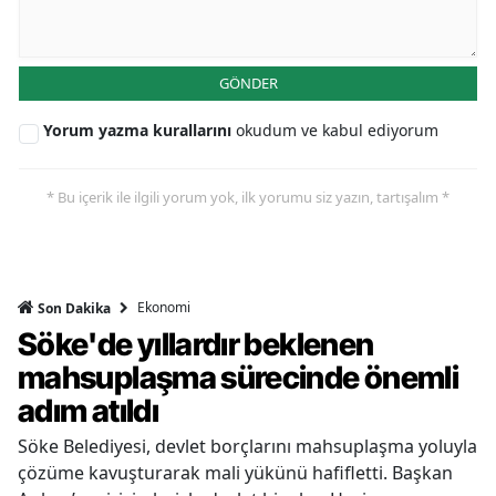
GÖNDER
Yorum yazma kurallarını
okudum ve kabul ediyorum
* Bu içerik ile ilgili yorum yok, ilk yorumu siz yazın, tartışalım *
Ekonomi
Son Dakika
Söke'de yıllardır beklenen
mahsuplaşma sürecinde önemli
adım atıldı
Söke Belediyesi, devlet borçlarını mahsuplaşma yoluyla
çözüme kavuşturarak mali yükünü hafifletti. Başkan