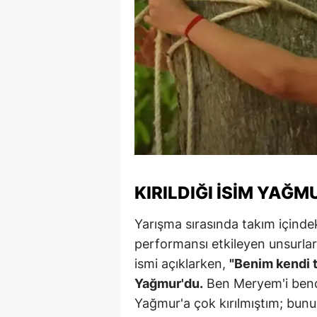
M
M
K
M
M
M
KIRILDIĞI İSIM YAĞM
N
Yarışma sırasında takım içindeki
N
performansı etkileyen unsurlar 
O
ismi açıklarken,
"Benim kendi t
R
Yağmur'du.
Ben Meryem'i ben
Yağmur'a çok kırılmıştım; bun
S