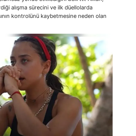
iği alışma sürecini ve ilk düellolarda
dirne
sının kontrolünü kaybetmesine neden olan
lazığ
rzincan
rzurum
skişehir
aziantep
iresun
ümüşhane
akkari
atay
sparta