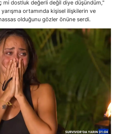
 mi dostluk değerli değil diye düşündüm,"
amsun
yarışma ortamında kişisel ilişkilerin ve
 hassas olduğunu gözler önüne serdi.
irt
inop
ivas
ekirdağ
okat
rabzon
unceli
anlıurfa
şak
an