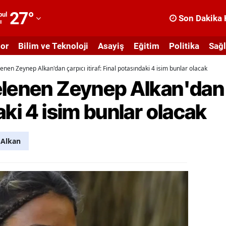
27
°
bul
Son Dakika 
ı
dana
or
Bilim ve Teknoloji
Asayiş
Eğitim
Politika
Sağl
dıyaman
enen Zeynep Alkan'dan çarpıcı itiraf: Final potasındaki 4 isim bunlar olacak
fyonkarahisar
lenen Zeynep Alkan'dan ça
ğrı
aki 4 isim bunlar olacak
masya
nkara
 Alkan
ntalya
rtvin
ydın
alıkesir