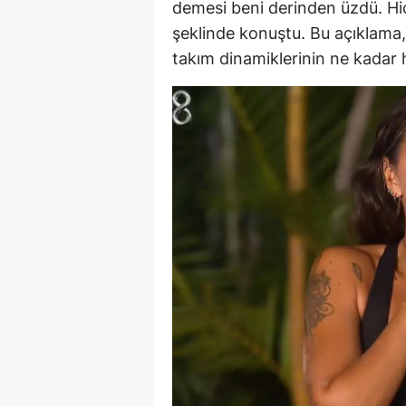
demesi beni derinden üzdü. Hiç
S
şeklinde konuştu. Bu açıklama, 
takım dinamiklerinin ne kadar
Si
S
S
T
T
T
T
Ş
U
V