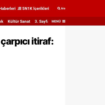
Haberleri
5N1K İçerikleri
Ara
ık
Kültür Sanat
3. Sayfa
MENÜ
rpıcı itiraf: