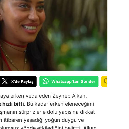
ilecik
ingöl
tlis
olu
urdur
ursa
anakkale
X'de Paylaş
Whatsapp'tan Gönder
ankırı
maya erken veda eden Zeynep Alkan,
orum
ızlı bitti.
Bu kadar erken eleneceğimi
manın sürprizlerle dolu yapısına dikkat
enizli
an itibaren yaşadığı yoğun duygu ve
iyarbakır
umsuz yönde etkilediğini belirtti. Alkan,