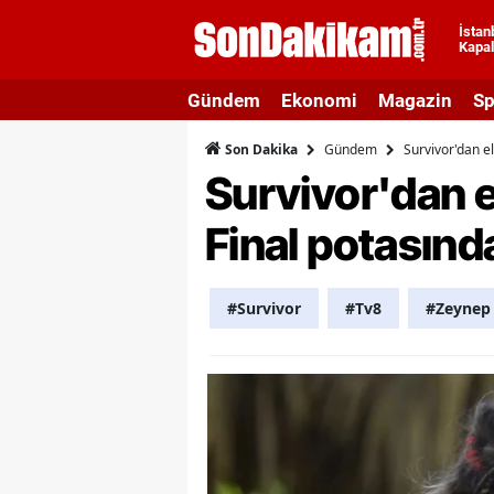
İstan
Kapal
A
Gündem
Ekonomi
Magazin
Sp
A
Gündem
Survivor'dan el
Son Dakika
A
Survivor'dan e
A
Final potasınd
A
A
#Survivor
#Tv8
#Zeynep
A
A
A
B