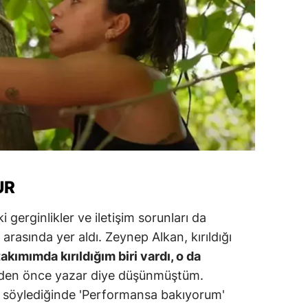
alatya
anisa
ahramanmaraş
ardin
uğla
uş
UR
evşehir
 gerginlikler ve iletişim sorunları da
iğde
arasında yer aldı. Zeynep Alkan, kırıldığı
rdu
akımımda kırıldığım biri vardı, o da
ize
den önce yazar diye düşünmüştüm.
u söylediğinde 'Performansa bakıyorum'
akarya