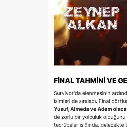
Y
K
Ki
O
D
FINAL TAHMINI VE G
Survivor'da elenmesinin ardınd
isimleri de sıraladı. Final dörtl
Yusuf, Almeda ve Adem olaca
de zorlu bir yolculuk olduğunu 
tecrübeler ışığında, gelecekte 