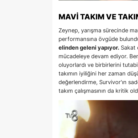
Y
MAVI TAKIM VE TAKI
Z
Zeynep, yarışma sürecinde ma
A
performansına övgüde bulund
elinden geleni yapıyor.
Sakat 
B
mücadeleye devam ediyor. Benc
K
oluyorlardı ve birbirlerini tuta
takımın iyiliğini her zaman düş
K
değerlendirme, Survivor'ın sa
B
takım çalışmasının da kritik o
Ş
B
A
I