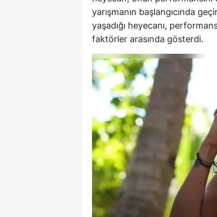
yarışmanın başlangıcında geçird
E
yaşadığı heyecanı, performan
E
faktörler arasında gösterdi.
E
E
E
G
G
G
H
H
I