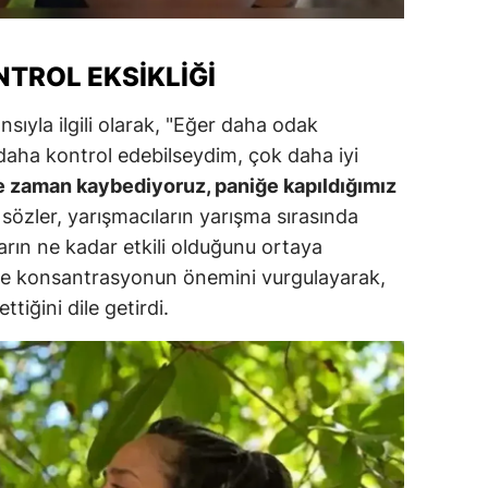
ersin
TROL EKSIKLIĞI
stanbul
zmir
ıyla ilgili olarak, "Eğer daha odak
daha kontrol edebilseydim, çok daha iyi
ars
 zaman kaybediyoruz, paniğe kapıldığımız
astamonu
u sözler, yarışmacıların yarışma sırasında
rın ne kadar etkili olduğunu ortaya
ayseri
 ve konsantrasyonun önemini vurgulayarak,
rklareli
tiğini dile getirdi.
ırşehir
ocaeli
onya
ütahya