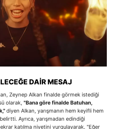
alova
arabük
lis
smaniye
üzce
ELECEĞE DAIR MESAJ
an, Zeynep Alkan finalde görmek istediği
üsü olarak,
"Bana göre finalde Batuhan,
k,"
diyen Alkan, yarışmanın hem keyifli hem
belirtti. Ayrıca, yarışmadan edindiği
tekrar katılma niyetini vurgulayarak, "Eğer