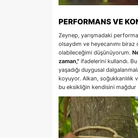
M
PERFORMANS VE KON
İ
İ
Zeynep, yarışmadaki performans
olsaydım ve heyecanımı biraz 
K
olabileceğimi düşünüyorum.
Ne
K
zaman,"
ifadelerini kullandı. B
yaşadığı duygusal dalgalanmala
K
koyuyor. Alkan, soğukkanlılık
Kı
bu eksikliğin kendisini mağdur et
K
K
K
K