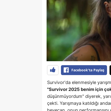
B
B
Bi
B
B
B
Ç
Facebook'ta Paylaş
Ç
Survivor'da elenmesiyle yarış
Ç
"Survivor 2025 benim için çok h
düşünmüyordum" diyerek, yarış
D
çekti. Yarışmaya katıldığı and
D
heyecan, onun performansını ol