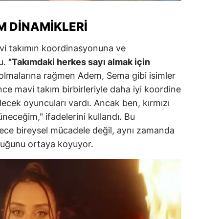
ozgat
M DINAMIKLERI
onguldak
vi takımın koordinasyonuna ve
ksaray
u.
"Takımdaki herkes sayı almak için
olmalarına rağmen Adem, Sema gibi isimler
ayburt
e mavi takım birbirleriyle daha iyi koordine
araman
bilecek oyuncuları vardı. Ancak ben, kırmızı
üneceğim," ifadelerini kullandı. Bu
ırıkkale
dece bireysel mücadele değil, aynı zamanda
atman
lduğunu ortaya koyuyor.
ırnak
artın
rdahan
ğdır