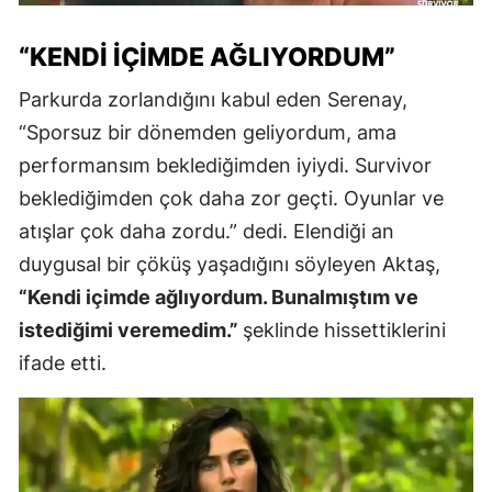
“KENDI İÇIMDE AĞLIYORDUM”
Parkurda zorlandığını kabul eden Serenay,
“Sporsuz bir dönemden geliyordum, ama
performansım beklediğimden iyiydi. Survivor
beklediğimden çok daha zor geçti. Oyunlar ve
atışlar çok daha zordu.” dedi. Elendiği an
duygusal bir çöküş yaşadığını söyleyen Aktaş,
“Kendi içimde ağlıyordum. Bunalmıştım ve
istediğimi veremedim.”
şeklinde hissettiklerini
ifade etti.