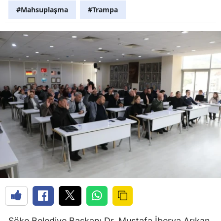
#Mahsuplaşma
#Trampa
Söke Belediye Başkanı Dr. Mustafa İberya Arıkan,