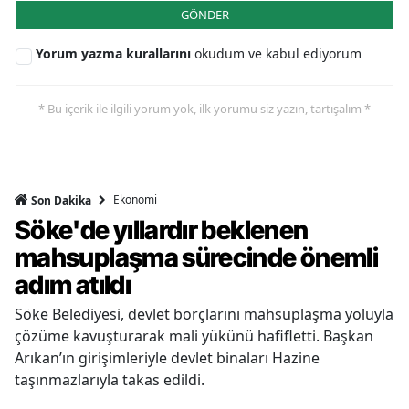
GÖNDER
Yorum yazma kurallarını
okudum ve kabul ediyorum
* Bu içerik ile ilgili yorum yok, ilk yorumu siz yazın, tartışalım *
Ekonomi
Son Dakika
Söke'de yıllardır beklenen
mahsuplaşma sürecinde önemli
adım atıldı
Söke Belediyesi, devlet borçlarını mahsuplaşma yoluyla
çözüme kavuşturarak mali yükünü hafifletti. Başkan
Arıkan’ın girişimleriyle devlet binaları Hazine
taşınmazlarıyla takas edildi.