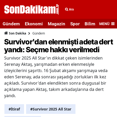
Ara
Gündem
Ekonomi
Magazin
Spor
Bilim ve Teknolo
MENÜ
Gündem
Son Dakika
Survivor'dan elenmişti adeta dert
yandı: Seçme hakkı verilmedi
Survivor 2025 All Star'ın dikkat çeken isimlerinden
Serenay Aktaş, yarışmadan erken elenmesiyle
izleyicilerini şaşırttı. 16 Şubat akşamı yarışmaya veda
eden Serenay, ada sonrası yaşadığı zorlukları ilk kez
açıkladı. Survivor'dan elendikten sonra duygusal bir
açıklama yapan Aktaş, takım arkadaşlarına da dert
yandı.
#İtiraf
#Survivor 2025 All Star