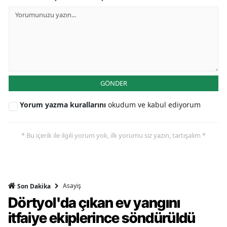
GÖNDER
Yorum yazma kurallarını
okudum ve kabul ediyorum
* Bu içerik ile ilgili yorum yok, ilk yorumu siz yazın, tartışalım *
Asayiş
Son Dakika
Dörtyol'da çıkan ev yangını
itfaiye ekiplerince söndürüldü