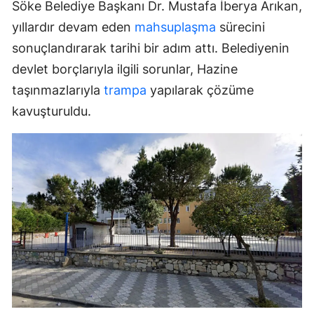
Söke Belediye Başkanı Dr. Mustafa İberya Arıkan,
yıllardır devam eden
mahsuplaşma
sürecini
sonuçlandırarak tarihi bir adım attı. Belediyenin
devlet borçlarıyla ilgili sorunlar, Hazine
taşınmazlarıyla
trampa
yapılarak çözüme
kavuşturuldu.