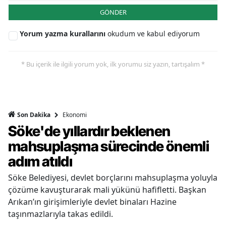
GÖNDER
Yorum yazma kurallarını
okudum ve kabul ediyorum
* Bu içerik ile ilgili yorum yok, ilk yorumu siz yazın, tartışalım *
Ekonomi
Son Dakika
Söke'de yıllardır beklenen
mahsuplaşma sürecinde önemli
adım atıldı
Söke Belediyesi, devlet borçlarını mahsuplaşma yoluyla
çözüme kavuşturarak mali yükünü hafifletti. Başkan
Arıkan’ın girişimleriyle devlet binaları Hazine
taşınmazlarıyla takas edildi.