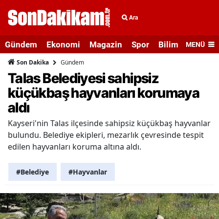
Ara
Gündem
Ekonomi
Magazin
Spor
Bilim ve Teknolo
MENÜ
Gündem
Son Dakika
Talas Belediyesi sahipsiz
küçükbaş hayvanları korumaya
aldı
Kayseri'nin Talas ilçesinde sahipsiz küçükbaş hayvanlar
bulundu. Belediye ekipleri, mezarlık çevresinde tespit
edilen hayvanları koruma altına aldı.
#Belediye
#Hayvanlar