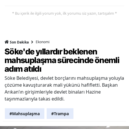
* Bu içerik ile ilgili yorum yok, ilk yorumu siz yazın, tartışalım *
Ekonomi
Son Dakika
Söke'de yıllardır beklenen
mahsuplaşma sürecinde önemli
adım atıldı
Söke Belediyesi, devlet borçlarını mahsuplaşma yoluyla
çözüme kavuşturarak mali yükünü hafifletti. Başkan
Arıkan’ın girişimleriyle devlet binaları Hazine
taşınmazlarıyla takas edildi.
#Mahsuplaşma
#Trampa