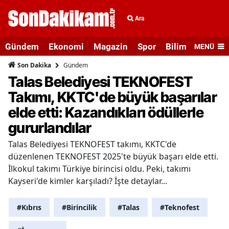
Ara
Gündem
Ekonomi
Magazin
Spor
Bilim ve Teknolo
MENÜ
Gündem
Son Dakika
Talas Belediyesi TEKNOFEST
Takımı, KKTC'de büyük başarılar
elde etti: Kazandıkları ödüllerle
gururlandılar
Talas Belediyesi TEKNOFEST takımı, KKTC'de
düzenlenen TEKNOFEST 2025'te büyük başarı elde etti.
İlkokul takımı Türkiye birincisi oldu. Peki, takımı
Kayseri'de kimler karşıladı? İşte detaylar...
#Kıbrıs
#Birincilik
#Talas
#Teknofest