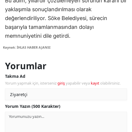
Bu adım, yıllardır çözülemeyen sorunun kararlı bir
yaklaşımla sonuçlandırılması olarak
değerlendiriliyor. Söke Belediyesi, sürecin
başarıyla tamamlanmasından dolayı
memnuniyetini dile getirdi.
Kaynak: İHLAS HABER AJANSI
Yorumlar
Takma Ad
Yorum yapmak için, isterseniz
giriş
yapabilir veya
kayıt
olabilirsiniz.
Yorum Yazın (500 Karakter)