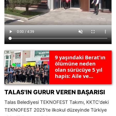
9 yaşındaki Berat'ın
ölümüne neden
olan sürücüye 5 yıl
hapis: Aile ve
avukatından itiraz
sinyali
TALAS'IN GURUR VEREN BAŞARISI
Talas Belediyesi TEKNOFEST Takımı, KKTC'deki
TEKNOFEST 2025'te ilkokul düzeyinde Türkiye