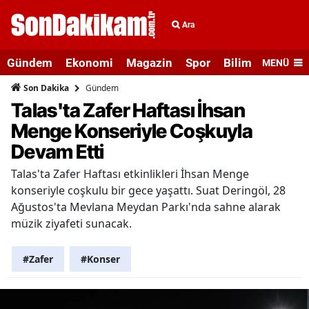
Ara
Gündem
Ekonomi
Magazin
Spor
Bilim ve Teknolo
MENÜ
Gündem
Son Dakika
Talas'ta Zafer Haftası İhsan
Menge Konseriyle Coşkuyla
Devam Etti
Talas'ta Zafer Haftası etkinlikleri İhsan Menge
konseriyle coşkulu bir gece yaşattı. Suat Deringöl, 28
Ağustos'ta Mevlana Meydan Parkı'nda sahne alarak
müzik ziyafeti sunacak.
#Zafer
#Konser