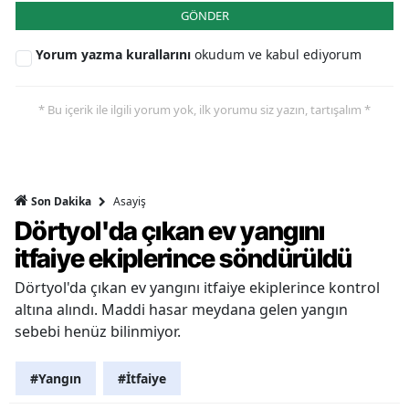
GÖNDER
Yorum yazma kurallarını
okudum ve kabul ediyorum
* Bu içerik ile ilgili yorum yok, ilk yorumu siz yazın, tartışalım *
Asayiş
Son Dakika
Dörtyol'da çıkan ev yangını
itfaiye ekiplerince söndürüldü
Dörtyol'da çıkan ev yangını itfaiye ekiplerince kontrol
altına alındı. Maddi hasar meydana gelen yangın
sebebi henüz bilinmiyor.
#Yangın
#İtfaiye