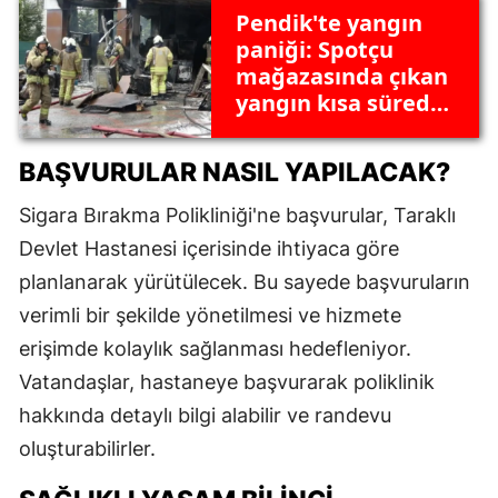
Pendik'te yangın
paniği: Spotçu
mağazasında çıkan
yangın kısa sürede
kontrol altına alındı
BAŞVURULAR NASIL YAPILACAK?
Sigara Bırakma Polikliniği'ne başvurular, Taraklı
Devlet Hastanesi içerisinde ihtiyaca göre
planlanarak yürütülecek. Bu sayede başvuruların
verimli bir şekilde yönetilmesi ve hizmete
erişimde kolaylık sağlanması hedefleniyor.
Vatandaşlar, hastaneye başvurarak poliklinik
hakkında detaylı bilgi alabilir ve randevu
oluşturabilirler.