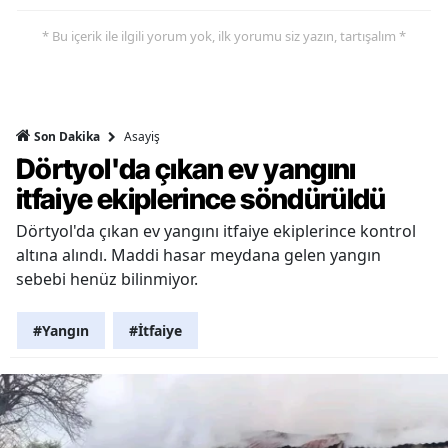
* Bu içerik ile ilgili yorum yok, ilk yorumu siz yazın, tartışalım *
Asayiş
Son Dakika
Dörtyol'da çıkan ev yangını
itfaiye ekiplerince söndürüldü
Dörtyol'da çıkan ev yangını itfaiye ekiplerince kontrol
altına alındı. Maddi hasar meydana gelen yangın
sebebi henüz bilinmiyor.
#Yangın
#İtfaiye