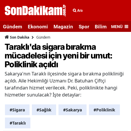
Ara
Gündem
Ekonomi
Magazin
Spor
Bilim ve Teknolo
MENÜ
Gündem
Son Dakika
Taraklı'da sigara bırakma
mücadelesi için yeni bir umut:
Poliklinik açıldı
Sakarya'nın Taraklı ilçesinde sigara bırakma polikliniği
açıldı. Aile Hekimliği Uzmanı Dr. Batuhan Çiftçi
tarafından hizmet verilecek. Peki, poliklinikte hangi
hizmetler sunulacak? İşte detaylar:
#Sigara
#Sağlık
#Sakarya
#Poliklinik
#Taraklı