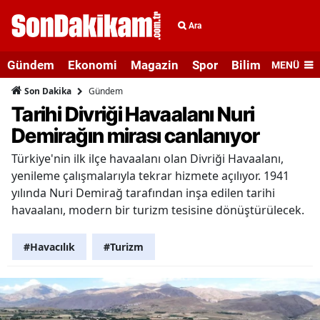
Ara
Gündem
Ekonomi
Magazin
Spor
Bilim ve Teknolo
MENÜ
Gündem
Son Dakika
Tarihi Divriği Havaalanı Nuri
Demirağın mirası canlanıyor
Türkiye'nin ilk ilçe havaalanı olan Divriği Havaalanı,
yenileme çalışmalarıyla tekrar hizmete açılıyor. 1941
yılında Nuri Demirağ tarafından inşa edilen tarihi
havaalanı, modern bir turizm tesisine dönüştürülecek.
#Havacılık
#Turizm