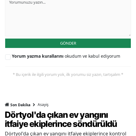
GÖNDER
Yorum yazma kurallarını
okudum ve kabul ediyorum
* Bu içerik ile ilgili yorum yok, ilk yorumu siz yazın, tartışalım *
Asayiş
Son Dakika
Dörtyol'da çıkan ev yangını
itfaiye ekiplerince söndürüldü
Dörtyol'da çıkan ev yangını itfaiye ekiplerince kontrol