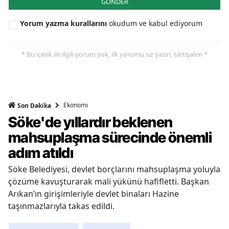
GÖNDER
Yorum yazma kurallarını
okudum ve kabul ediyorum
* Bu içerik ile ilgili yorum yok, ilk yorumu siz yazın, tartışalım *
Ekonomi
Son Dakika
Söke'de yıllardır beklenen
mahsuplaşma sürecinde önemli
adım atıldı
Söke Belediyesi, devlet borçlarını mahsuplaşma yoluyla
çözüme kavuşturarak mali yükünü hafifletti. Başkan
Arıkan’ın girişimleriyle devlet binaları Hazine
taşınmazlarıyla takas edildi.