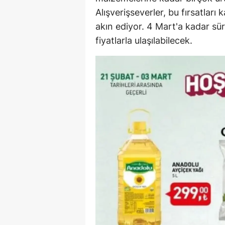
Alışverişseverler, bu fırsatlar
E
akın ediyor. 4 Mart'a kadar sür
E
fiyatlarla ulaşılabilecek.
E
E
E
G
G
G
H
H
I