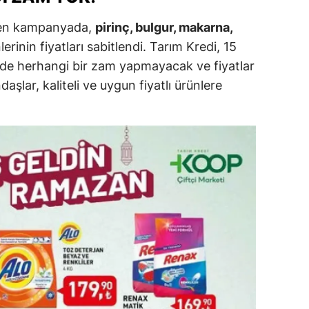
len kampanyada,
pirinç, bulgur, makarna,
alova
erinin fiyatları sabitlendi. Tarım Kredi, 15
arabük
rde herhangi bir zam yapmayacak ve fiyatlar
lis
şlar, kaliteli ve uygun fiyatlı ürünlere
smaniye
üzce