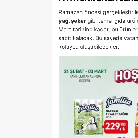
Ramazan öncesi gerçekleştiri
Y
yağ, şeker
gibi temel gıda ürünl
K
Mart tarihine kadar, bu ürünle
Ki
sabit kalacak. Bu sayede vatanda
kolayca ulaşabilecekler.
O
D