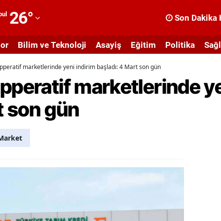
26
°
bul
Son Dakika 
dana
or
Bilim ve Teknoloji
Asayiş
Eğitim
Politika
Sağl
dıyaman
pperatif marketlerinde yeni indirim başladı: 4 Mart son gün
fyonkarahisar
pperatif marketlerinde ye
ğrı
t son gün
masya
nkara
Market
ntalya
rtvin
ydın
alıkesir