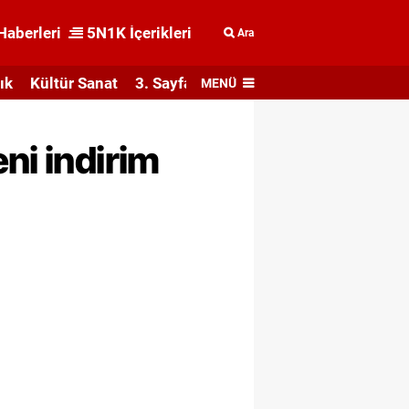
Haberleri
5N1K İçerikleri
Ara
ık
Kültür Sanat
3. Sayfa
MENÜ
ni indirim