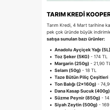
M
TARIM KREDI KOOPER
M
Tarım Kredi, 4 Mart tarihine 
K
pek çok üründe büyük indiriml
M
satışa sunulan bazı ürünler:
M
Anadolu Ayçiçek Yağı (5L
Toz Şeker (5KG)
- 174 TL
M
Margarin (250g)
- 21,90 T
N
Selam (50g)
- 18 TL
Taze Bütün Piliç Çeşitleri
N
Ton Balığı (2x160g)
- 74,9
O
Dana Kasap Sucuk (400g)
Süzme Peynir (850g)
- 14
R
Siyah Zeytin (500g)
- 169
S