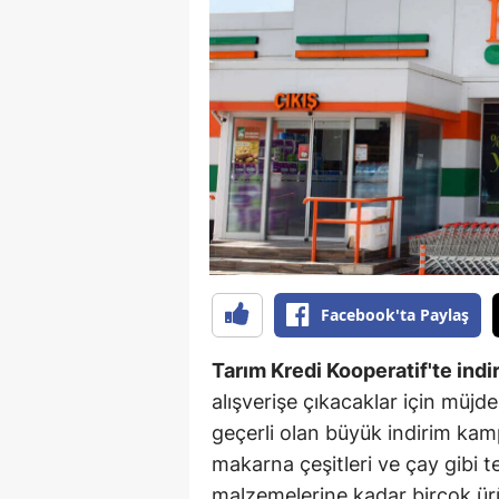
B
B
Bi
B
B
B
Ç
Facebook'ta Paylaş
Ç
Tarım Kredi Kooperatif'te indi
Ç
alışverişe çıkacaklar için müjd
geçerli olan büyük indirim kam
D
makarna çeşitleri ve çay gibi t
D
malzemelerine kadar birçok ürü