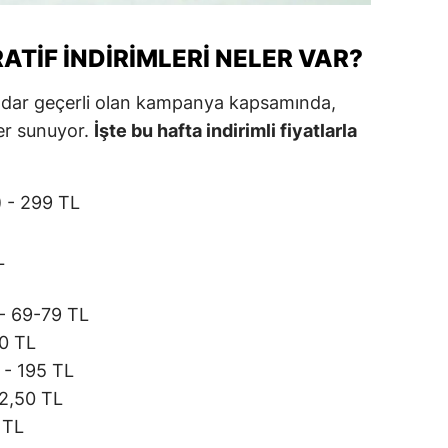
alatya
ATIF İNDIRIMLERI NELER VAR?
anisa
kadar geçerli olan kampanya kapsamında,
ahramanmaraş
er sunuyor.
İşte bu hafta indirimli fiyatlarla
ardin
uğla
)
- 299 TL
uş
L
evşehir
- 69-79 TL
iğde
0 TL
rdu
- 195 TL
2,50 TL
ize
 TL
akarya