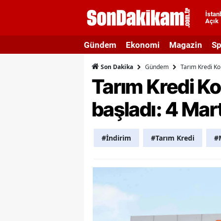
İstan
Açık
A
Gündem
Ekonomi
Magazin
Sp
A
Gündem
Tarım Kredi Ko
Son Dakika
A
Tarım Kredi Ko
A
başladı: 4 Mar
A
A
#İndirim
#Tarım Kredi
#
A
A
A
B