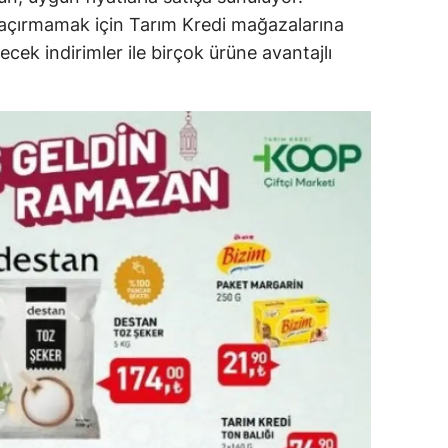
ı kaçırmamak için Tarım Kredi mağazalarına
dirne
ecek indirimler ile birçok ürüne avantajlı
lazığ
rzincan
rzurum
skişehir
aziantep
iresun
ümüşhane
akkari
atay
sparta