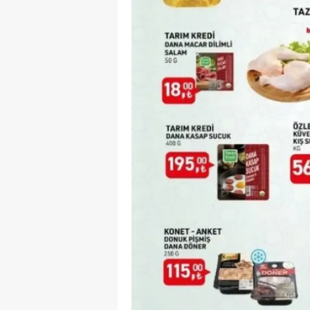
M
İ
İ
K
K
K
Kı
K
K
K
K