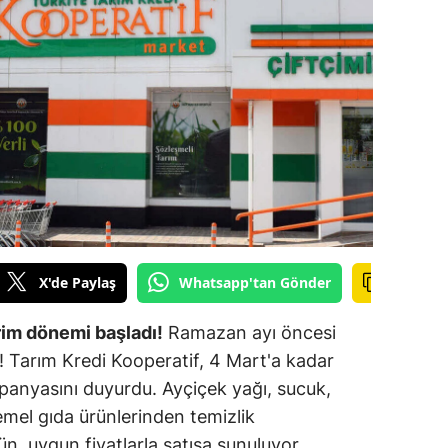
ilecik
ingöl
tlis
olu
urdur
ursa
anakkale
X'de Paylaş
Whatsapp'tan Gönder
ankırı
rim dönemi başladı!
Ramazan ayı öncesi
orum
e! Tarım Kredi Kooperatif, 4 Mart'a kadar
panyasını duyurdu. Ayçiçek yağı, sucuk,
enizli
emel gıda ürünlerinden temizlik
iyarbakır
n, uygun fiyatlarla satışa sunuluyor.