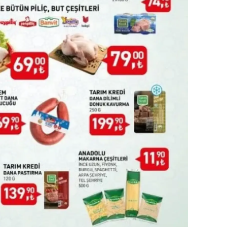
ersin
stanbul
zmir
ars
astamonu
ayseri
rklareli
ırşehir
ocaeli
onya
ütahya