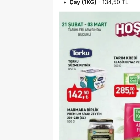
Çay (1KG)
- 134,50 TL
S
Si
S
S
T
T
T
T
Ş
U
V