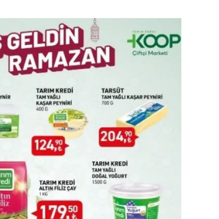
amsun
irt
inop
ivas
ekirdağ
okat
rabzon
unceli
anlıurfa
şak
an