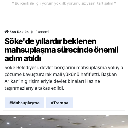
* Bu içerik ile ilgili yorum yok, ilk yorumu siz yazın, tartışalım *
Ekonomi
Son Dakika
Söke'de yıllardır beklenen
mahsuplaşma sürecinde önemli
adım atıldı
Söke Belediyesi, devlet borçlarını mahsuplaşma yoluyla
çözüme kavuşturarak mali yükünü hafifletti. Başkan
Arıkan’ın girişimleriyle devlet binaları Hazine
taşınmazlarıyla takas edildi.
#Mahsuplaşma
#Trampa