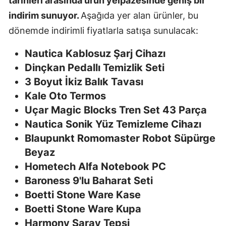
tarihleri arasında ürün yelpazesinde geniş bir
indirim sunuyor.
Aşağıda yer alan ürünler, bu
dönemde indirimli fiyatlarla satışa sunulacak:
Nautica Kablosuz Şarj Cihazı
Dinçkan Pedallı Temizlik Seti
3 Boyut İkiz Balık Tavası
Kale Oto Termos
Uçar Magic Blocks Tren Set 43 Parça
Nautica Sonik Yüz Temizleme Cihazı
Blaupunkt Romomaster Robot Süpürge
Beyaz
Hometech Alfa Notebook PC
Baroness 9'lu Baharat Seti
Boetti Stone Ware Kase
Boetti Stone Ware Kupa
Harmony Saray Tepsi