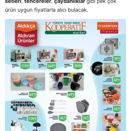
setleri
,
tencereler
,
çaydanlıklar
gibi pek çok
ürün uygun fiyatlarla alıcı bulacak.