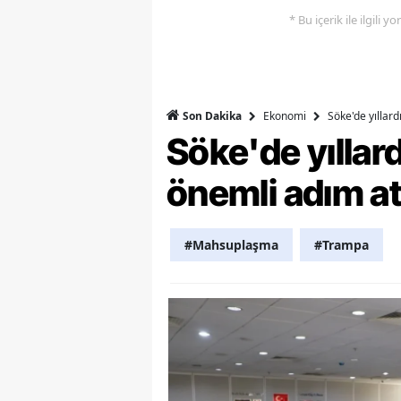
* Bu içerik ile ilgili 
Y
Z
A
Ekonomi
Söke'de yıllar
Son Dakika
Söke'de yılla
B
K
önemli adım at
K
#Mahsuplaşma
#Trampa
B
Ş
B
A
I