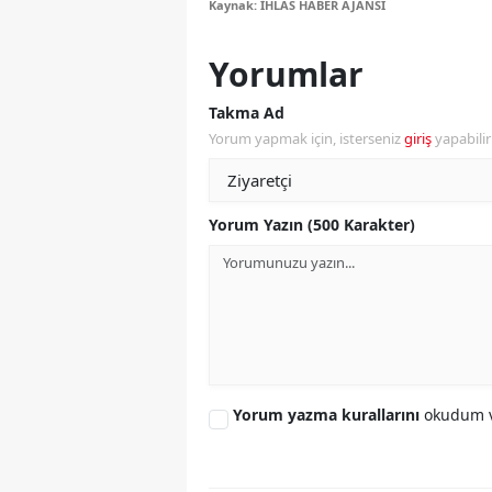
Kaynak: İHLAS HABER AJANSI
S
Yorumlar
Si
Takma Ad
S
Yorum yapmak için, isterseniz
giriş
yapabili
S
T
Yorum Yazın (500 Karakter)
T
T
T
Ş
Yorum yazma kurallarını
okudum v
U
V