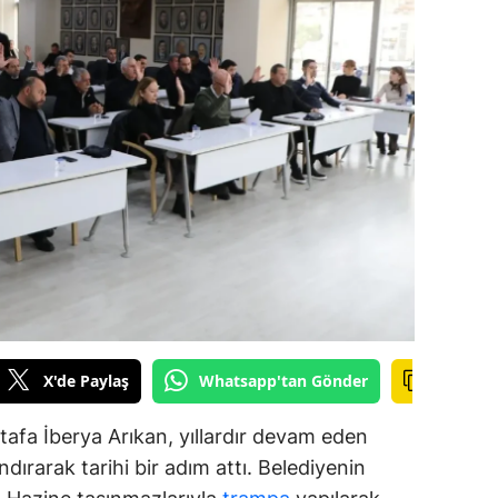
alova
arabük
lis
smaniye
üzce
X'de Paylaş
Whatsapp'tan Gönder
afa İberya Arıkan, yıllardır devam eden
dırarak tarihi bir adım attı. Belediyenin