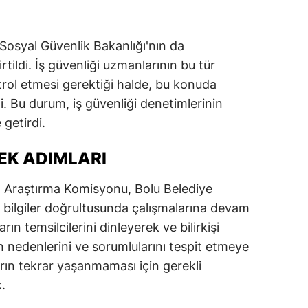
alatya
 Sosyal Güvenlik Bakanlığı'nın da
anisa
ildi. İş güvenliği uzmanlarının bu tür
ahramanmaraş
ntrol etmesi gerektiği halde, bu konuda
di. Bu durum, iş güvenliği denetimlerinin
ardin
getirdi.
uğla
EK ADIMLARI
uş
 Araştırma Komisyonu, Bolu Belediye
evşehir
 bilgiler doğrultusunda çalışmalarına devam
iğde
ın temsilcilerini dinleyerek ve bilirkişi
n nedenlerini ve sorumlularını tespit etmeye
rdu
rın tekrar yaşanmaması için gerekli
ize
.
akarya