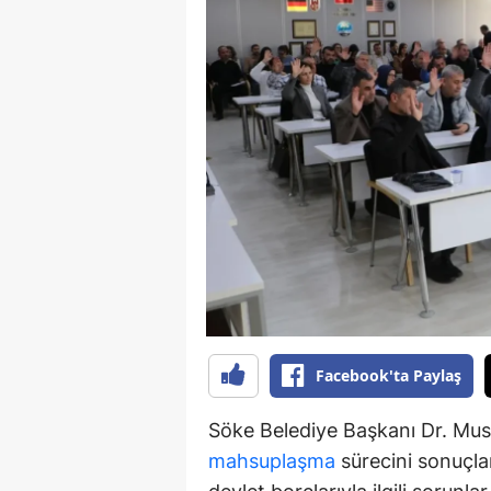
Y
K
Ki
O
D
Facebook'ta Paylaş
Söke Belediye Başkanı Dr. Must
mahsuplaşma
sürecini sonuçlan