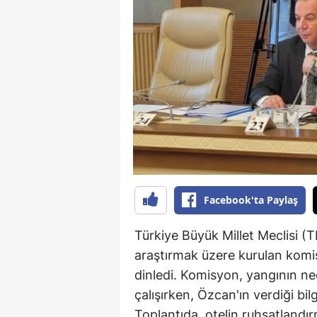
B
B
Bi
B
B
B
Ç
Facebook'ta Paylaş
Ç
Türkiye Büyük Millet Meclisi (
Ç
araştırmak üzere kurulan komi
dinledi. Komisyon, yangının ne
D
çalışırken, Özcan'ın verdiği bil
D
Toplantıda, otelin ruhsatlandır