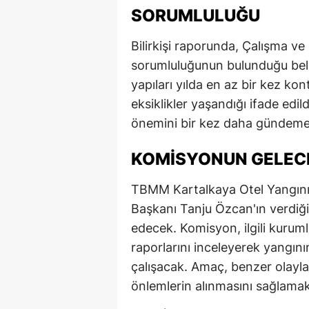
SORUMLULUĞU
M
Bilirkişi raporunda, Çalışma ve
M
sorumluluğunun bulunduğu belirt
K
yapıları yılda en az bir kez ko
eksiklikler yaşandığı ifade edil
M
önemini bir kez daha gündeme 
M
KOMISYONUN GELEC
M
TBMM Kartalkaya Otel Yangını
N
Başkanı Tanju Özcan'ın verdiği
N
edecek. Komisyon, ilgili kurumlar
raporlarını inceleyerek yangını
O
çalışacak. Amaç, benzer olayla
R
önlemlerin alınmasını sağlamak
S