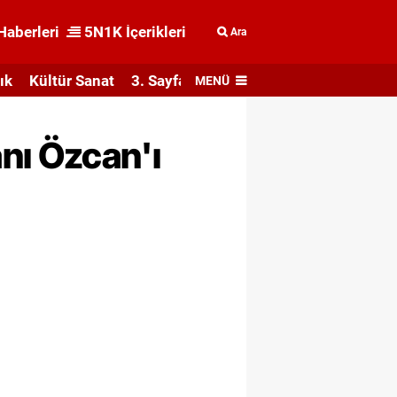
Haberleri
5N1K İçerikleri
Ara
ık
Kültür Sanat
3. Sayfa
MENÜ
nı Özcan'ı