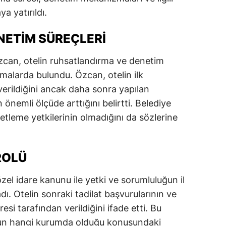
a yatırıldı.
dirne
lazığ
NETIM SÜREÇLERI
rzincan
zcan, otelin ruhsatlandırma ve denetim
rzurum
lamalarda bulundu. Özcan, otelin ilk
verildiğini ancak daha sonra yapılan
skişehir
 önemli ölçüde arttığını belirtti. Belediye
aziantep
netleme yetkilerinin olmadığını da sözlerine
iresun
 ROLÜ
ümüşhane
akkari
zel idare kanunu ile yetki ve sorumluluğun il
dı. Otelin sonraki tadilat başvurularının ve
atay
resi tarafından verildiğini ifade etti. Bu
sparta
un hangi kurumda olduğu konusundaki