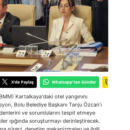
ilecik
ingöl
tlis
olu
urdur
ursa
anakkale
X'de Paylaş
Whatsapp'tan Gönder
ankırı
TBMM) Kartalkaya'daki otel yangınını
orum
syon, Bolu Belediye Başkanı Tanju Özcan'ı
denlerini ve sorumlularını tespit etmeye
enizli
giler ışığında soruşturmayı derinleştirecek.
iyarbakır
ma süreci, denetim mekanizmaları ve ilgili