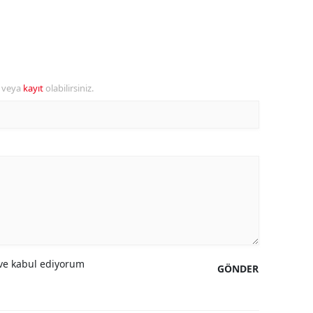
amsun
irt
inop
r veya
kayıt
olabilirsiniz.
ivas
ekirdağ
okat
rabzon
unceli
anlıurfa
e kabul ediyorum
GÖNDER
şak
an