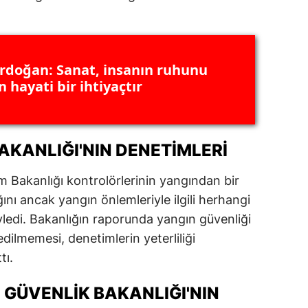
ersin
stanbul
rdoğan: Sanat, insanın ruhunu
zmir
 hayati bir ihtiyaçtır
ars
astamonu
AKANLIĞI'NIN DENETIMLERI
ayseri
 Bakanlığı kontrolörlerinin yangından bir
rklareli
nı ancak yangın önlemleriyle ilgili herhangi
ırşehir
yledi. Bakanlığın raporunda yangın güvenliği
edilmemesi, denetimlerin yeterliliği
ocaeli
tı.
onya
 GÜVENLIK BAKANLIĞI'NIN
ütahya