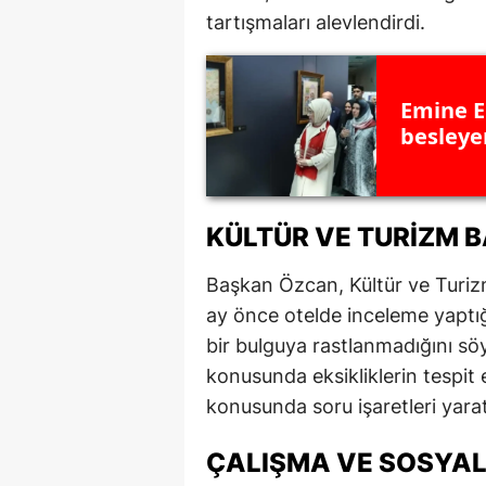
tartışmaları alevlendirdi.
M
İ
Emine E
İ
besleyen
K
K
KÜLTÜR VE TURIZM B
K
Başkan Özcan, Kültür ve Turizm
Kı
ay önce otelde inceleme yaptığı
K
bir bulguya rastlanmadığını sö
konusunda eksikliklerin tespit 
K
konusunda soru işaretleri yarat
K
ÇALIŞMA VE SOSYAL
K