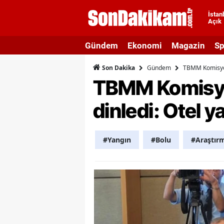
İstan
Açık
A
Gündem
Ekonomi
Magazin
Sp
A
Gündem
TBMM Komisyonu
Son Dakika
A
TBMM Komisyon
A
dinledi: Otel 
A
A
#Yangın
#Bolu
#Araştır
A
A
A
B