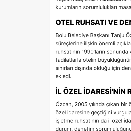
kurumların sorumlulukları masay
E
E
OTEL RUHSATI VE DE
E
Bolu Belediye Başkanı Tanju Ö
E
süreçlerine ilişkin önemli açık
ruhsatının 1990'ların sonunda 
E
tadilatlarla otelin büyüklüğünün
G
sınırları dışında olduğu için de
ekledi.
G
İL ÖZEL İDARESI'NIN
G
H
Özcan, 2005 yılında çıkan bir ö
özel idaresine geçtiğini vurgula
H
işletme ruhsatının da il özel ida
I
durum, denetim sorumluluğun