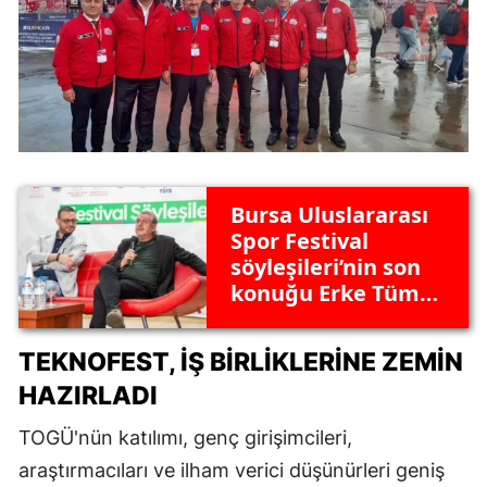
Bursa Uluslararası
Spor Festival
söyleşileri’nin son
konuğu Erke Tümer
ve Erdal Hoş oldu
TEKNOFEST, İŞ BIRLIKLERINE ZEMIN
HAZIRLADI
TOGÜ'nün katılımı, genç girişimcileri,
araştırmacıları ve ilham verici düşünürleri geniş