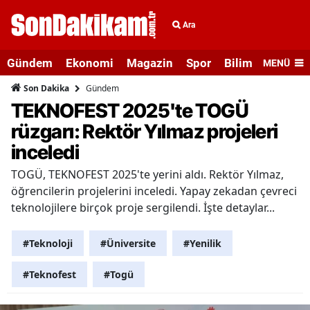
Ara
Gündem
Ekonomi
Magazin
Spor
Bilim ve Teknolo
MENÜ
Gündem
Son Dakika
TEKNOFEST 2025'te TOGÜ
rüzgarı: Rektör Yılmaz projeleri
inceledi
TOGÜ, TEKNOFEST 2025'te yerini aldı. Rektör Yılmaz,
öğrencilerin projelerini inceledi. Yapay zekadan çevreci
teknolojilere birçok proje sergilendi. İşte detaylar...
#Teknoloji
#Üniversite
#Yenilik
#Teknofest
#Togü