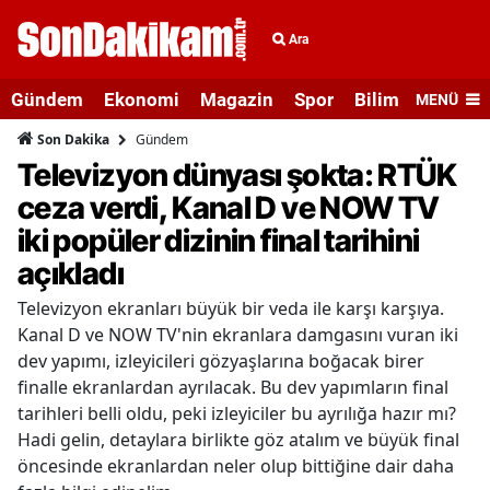
Ara
Gündem
Ekonomi
Magazin
Spor
Bilim ve Teknolo
MENÜ
Gündem
Son Dakika
Televizyon dünyası şokta: RTÜK
ceza verdi, Kanal D ve NOW TV
iki popüler dizinin final tarihini
açıkladı
Televizyon ekranları büyük bir veda ile karşı karşıya.
Kanal D ve NOW TV'nin ekranlara damgasını vuran iki
dev yapımı, izleyicileri gözyaşlarına boğacak birer
finalle ekranlardan ayrılacak. Bu dev yapımların final
tarihleri belli oldu, peki izleyiciler bu ayrılığa hazır mı?
Hadi gelin, detaylara birlikte göz atalım ve büyük final
öncesinde ekranlardan neler olup bittiğine dair daha