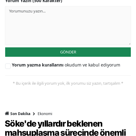
Yorum Yazın (500 Karakter)
GÖNDER
Yorum yazma kurallarını
okudum ve kabul ediyorum
* Bu içerik ile ilgili yorum yok, ilk yorumu siz yazın, tartışalım *
Ekonomi
Son Dakika
Söke'de yıllardır beklenen
mahsuplaşma sürecinde önemli