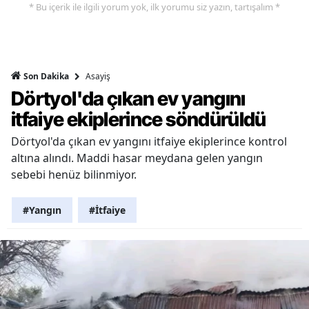
* Bu içerik ile ilgili yorum yok, ilk yorumu siz yazın, tartışalım *
Asayiş
Son Dakika
Dörtyol'da çıkan ev yangını
itfaiye ekiplerince söndürüldü
Dörtyol'da çıkan ev yangını itfaiye ekiplerince kontrol
altına alındı. Maddi hasar meydana gelen yangın
sebebi henüz bilinmiyor.
#Yangın
#İtfaiye