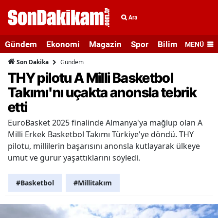
Ara
Gündem
Ekonomi
Magazin
Spor
Bilim ve Teknolo
MENÜ
Gündem
Son Dakika
THY pilotu A Milli Basketbol
Takımı'nı uçakta anonsla tebrik
etti
EuroBasket 2025 finalinde Almanya'ya mağlup olan A
Milli Erkek Basketbol Takımı Türkiye'ye döndü. THY
pilotu, millilerin başarısını anonsla kutlayarak ülkeye
umut ve gurur yaşattıklarını söyledi.
#Basketbol
#Millitakım