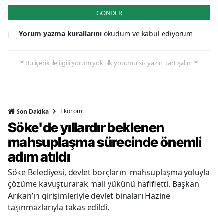
GÖNDER
Yorum yazma kurallarını
okudum ve kabul ediyorum
* Bu içerik ile ilgili yorum yok, ilk yorumu siz yazın, tartışalım *
Ekonomi
Son Dakika
Söke'de yıllardır beklenen
mahsuplaşma sürecinde önemli
adım atıldı
Söke Belediyesi, devlet borçlarını mahsuplaşma yoluyla
çözüme kavuşturarak mali yükünü hafifletti. Başkan
Arıkan’ın girişimleriyle devlet binaları Hazine
taşınmazlarıyla takas edildi.