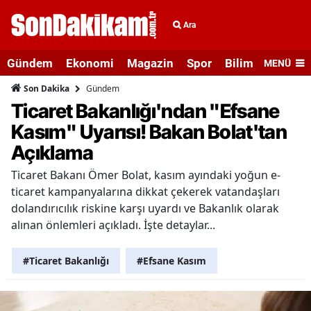
Ara
Gündem
Ekonomi
Magazin
Spor
Bilim ve Teknolo
MENÜ
Gündem
Son Dakika
Ticaret Bakanlığı'ndan "Efsane
Kasım" Uyarısı! Bakan Bolat'tan
Açıklama
Ticaret Bakanı Ömer Bolat, kasım ayındaki yoğun e-
ticaret kampanyalarına dikkat çekerek vatandaşları
dolandırıcılık riskine karşı uyardı ve Bakanlık olarak
alınan önlemleri açıkladı. İşte detaylar...
#Ticaret Bakanlığı
#Efsane Kasım