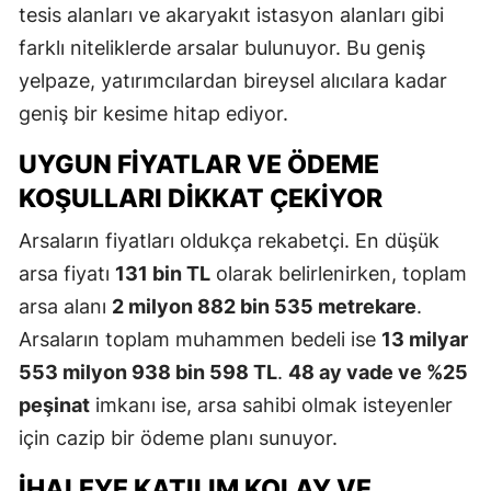
tesis alanları ve akaryakıt istasyon alanları gibi
farklı niteliklerde arsalar bulunuyor. Bu geniş
yelpaze, yatırımcılardan bireysel alıcılara kadar
geniş bir kesime hitap ediyor.
UYGUN FIYATLAR VE ÖDEME
KOŞULLARI DIKKAT ÇEKIYOR
Arsaların fiyatları oldukça rekabetçi. En düşük
arsa fiyatı
131 bin TL
olarak belirlenirken, toplam
arsa alanı
2 milyon 882 bin 535 metrekare
.
Arsaların toplam muhammen bedeli ise
13 milyar
553 milyon 938 bin 598 TL
.
48 ay vade ve %25
peşinat
imkanı ise, arsa sahibi olmak isteyenler
için cazip bir ödeme planı sunuyor.
İHALEYE KATILIM KOLAY VE