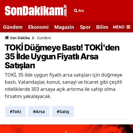
Ara
Gündem
Ekonomi
Magazin
Spor
Bilim ve Teknolo
MENÜ
Gündem
Son Dakika
TOKİ Düğmeye Bastı! TOKİ'den
35 İlde Uygun Fiyatlı Arsa
Satışları
TOKİ, 35 ilde uygun fiyatlı arsa satışları için düğmeye
bastı. Vatandaşlar, konut, sanayi ve ticaret gibi çeşitli
niteliklerde 303 arsaya açık artırma ile sahip olma
fırsatını yakalayacak.
#Toki
#Arsa
#Satış