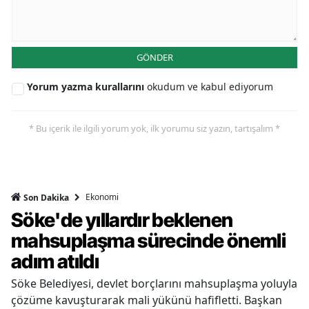
GÖNDER
Yorum yazma kurallarını
okudum ve kabul ediyorum
* Bu içerik ile ilgili yorum yok, ilk yorumu siz yazın, tartışalım *
Ekonomi
Son Dakika
Söke'de yıllardır beklenen
mahsuplaşma sürecinde önemli
adım atıldı
Söke Belediyesi, devlet borçlarını mahsuplaşma yoluyla
çözüme kavuşturarak mali yükünü hafifletti. Başkan