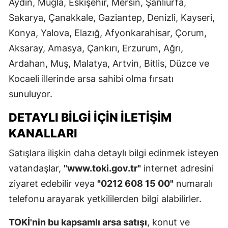
Aydın, Muğla, Eskişehir, Mersin, Şanlıurfa,
Sakarya, Çanakkale, Gaziantep, Denizli, Kayseri,
Konya, Yalova, Elazığ, Afyonkarahisar, Çorum,
Aksaray, Amasya, Çankırı, Erzurum, Ağrı,
Ardahan, Muş, Malatya, Artvin, Bitlis, Düzce ve
Kocaeli illerinde arsa sahibi olma fırsatı
sunuluyor.
DETAYLI BILGI İÇIN İLETIŞIM
KANALLARI
Satışlara ilişkin daha detaylı bilgi edinmek isteyen
vatandaşlar,
"www.toki.gov.tr"
internet adresini
ziyaret edebilir veya
"0212 608 15 00"
numaralı
telefonu arayarak yetkililerden bilgi alabilirler.
TOKİ'nin bu kapsamlı arsa satışı
, konut ve