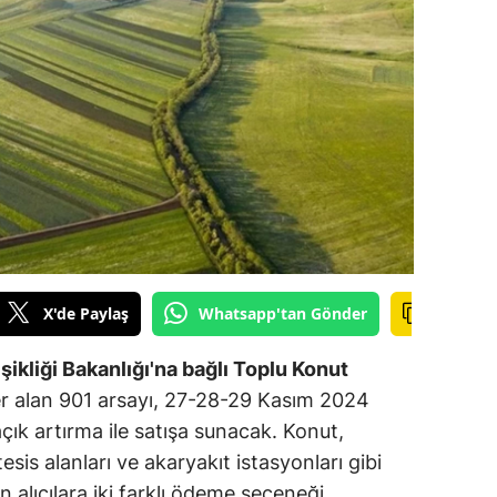
ilecik
ingöl
tlis
olu
urdur
ursa
anakkale
X'de Paylaş
Whatsapp'tan Gönder
ankırı
şikliği Bakanlığı'na bağlı Toplu Konut
orum
 yer alan 901 arsayı, 27-28-29 Kasım 2024
açık artırma ile satışa sunacak. Konut,
enizli
tesis alanları ve akaryakıt istasyonları gibi
iyarbakır
in alıcılara iki farklı ödeme seçeneği