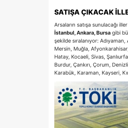
M
SATIŞA ÇIKACAK İLL
İ
Arsaların satışa sunulacağı ille
İ
İstanbul, Ankara, Bursa
gibi büy
şekilde sıralanıyor: Adıyaman, 
K
Mersin, Muğla, Afyonkarahisar
K
Hatay, Kocaeli, Sivas, Şanlıur
Burdur, Çankırı, Çorum, Denizli
K
Karabük, Karaman, Kayseri, Kır
Kı
K
K
K
K