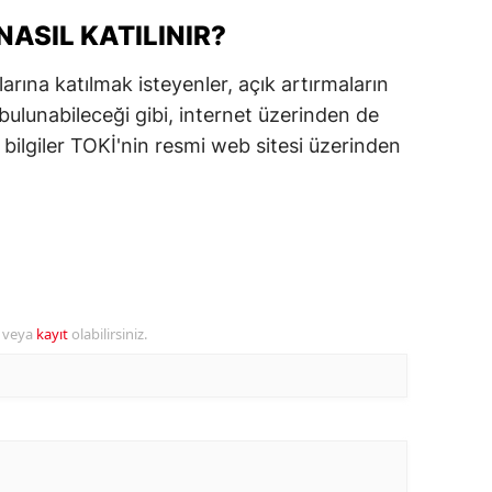
ASIL KATILINIR?
alova
arına katılmak isteyenler, açık artırmaların
arabük
bulunabileceği gibi, internet üzerinden de
lis
m bilgiler TOKİ'nin resmi web sitesi üzerinden
smaniye
üzce
r veya
kayıt
olabilirsiniz.