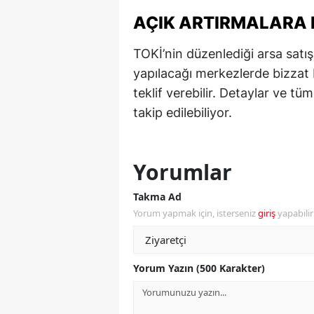
AÇIK ARTIRMALARA N
Y
TOKİ’nin düzenlediği arsa satışl
K
yapılacağı merkezlerde bizzat 
Ki
teklif verebilir. Detaylar ve tü
takip edilebiliyor.
O
D
Yorumlar
Takma Ad
Yorum yapmak için, isterseniz
giriş
yapabili
Yorum Yazın (500 Karakter)