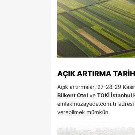
M
M
K
M
M
M
AÇIK ARTIRMA TARIH
N
Açık artırmalar, 27-28-29 Kası
Bilkent Otel
ve
TOKİ İstanbul 
N
emlakmuzayede.com.tr adresi ü
O
verebilmek mümkün.
R
S