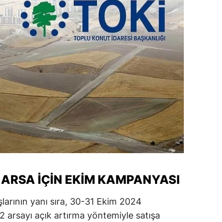
amsun
irt
inop
ivas
ekirdağ
okat
rabzon
unceli
2 ARSA İÇIN EKIM KAMPANYASI
anlıurfa
şak
şlarının yanı sıra, 30-31 Ekim 2024
302 arsayı açık artırma yöntemiyle satışa
an