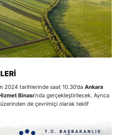
alatya
anisa
ahramanmaraş
ardin
uğla
uş
LERI
evşehir
m 2024 tarihlerinde saat 10.30’da
Ankara
Hizmet Binası
'nda gerçekleştirilecek. Ayrıca
iğde
zerinden de çevrimiçi olarak teklif
rdu
ize
akarya