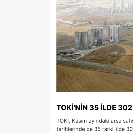
S
Si
S
S
T
T
T
T
TOKİ'NIN 35 İLDE 30
Ş
U
TOKİ, Kasım ayındaki arsa satı
tarihlerinde de 35 farklı ilde 
V