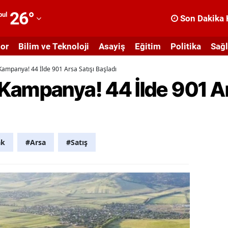
26
°
bul
Son Dakika 
dana
or
Bilim ve Teknoloji
Asayiş
Eğitim
Politika
Sağl
dıyaman
ampanya! 44 İlde 901 Arsa Satışı Başladı
fyonkarahisar
Kampanya! 44 İlde 901 Ar
ğrı
masya
nkara
ak
#Arsa
#Satış
ntalya
rtvin
ydın
alıkesir