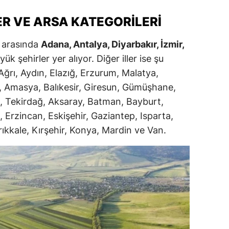
ersin
ER VE ARSA KATEGORILERI
stanbul
r arasında
Adana, Antalya, Diyarbakır, İzmir,
zmir
ük şehirler yer alıyor. Diğer iller ise şu
Ağrı, Aydın, Elazığ, Erzurum, Malatya,
ars
, Amasya, Balıkesir, Giresun, Gümüşhane,
astamonu
fa, Tekirdağ, Aksaray, Batman, Bayburt,
, Erzincan, Eskişehir, Gaziantep, Isparta,
ayseri
ıkkale, Kırşehir, Konya, Mardin ve Van.
rklareli
ırşehir
ocaeli
onya
ütahya