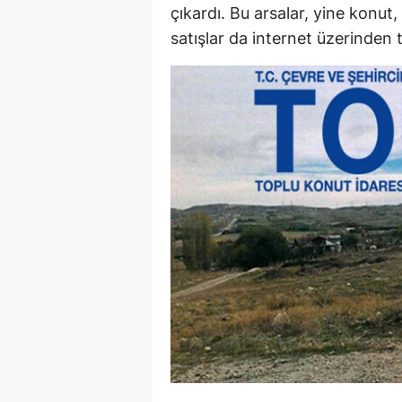
çıkardı. Bu arsalar, yine konut,
Y
satışlar da internet üzerinden t
Z
A
B
K
K
B
Ş
B
A
I