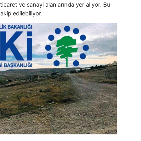
 ticaret ve sanayi alanlarında yer alıyor. Bu
ozgat
akip edilebiliyor.
onguldak
ksaray
ayburt
araman
ırıkkale
atman
ırnak
artın
rdahan
ğdır