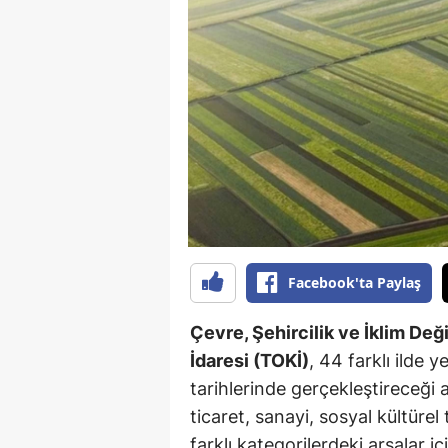
B
B
Bi
B
B
B
Ç
Facebook'ta Paylaş
Ç
Çevre, Şehircilik ve İklim Deği
Ç
İdaresi (TOKİ)
, 44 farklı ilde
tarihlerinde gerçekleştireceği 
D
ticaret, sanayi, sosyal kültürel 
D
farklı kategorilerdeki arsalar iç