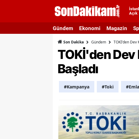
İstan
Açık
A
Gündem
Ekonomi
Magazin
Sp
A
Gündem
TOKİ'den Dev K
Son Dakika
A
TOKİ'den Dev 
A
Başladı
A
A
#Kampanya
#Toki
#Eml
A
A
A
B