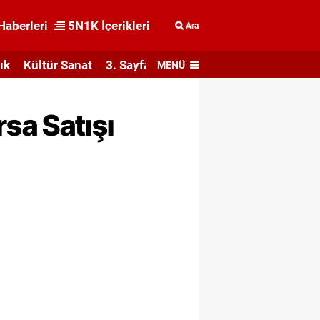
Haberleri
5N1K İçerikleri
Ara
ık
Kültür Sanat
3. Sayfa
MENÜ
sa Satışı