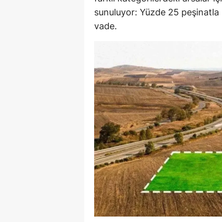
sunuluyor: Yüzde 25 peşinatla
E
vade.
E
E
E
E
G
G
G
H
H
I