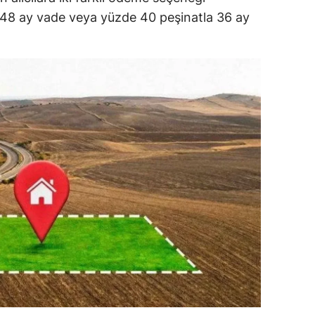
 48 ay vade veya yüzde 40 peşinatla 36 ay
dirne
lazığ
rzincan
rzurum
skişehir
aziantep
iresun
ümüşhane
akkari
atay
sparta