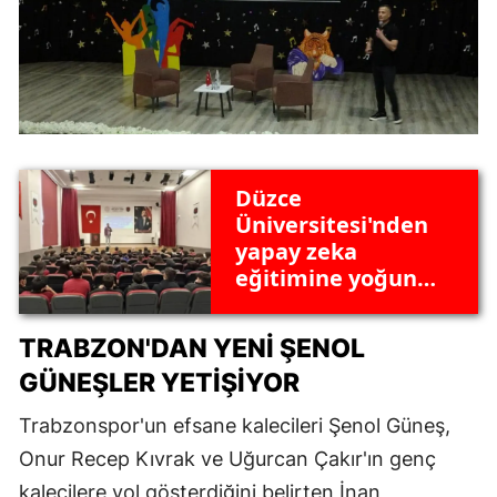
Düzce
Üniversitesi'nden
yapay zeka
eğitimine yoğun
ilgi: Öğrenciler
sorularla bilgi aldı
TRABZON'DAN YENI ŞENOL
GÜNEŞLER YETIŞIYOR
Trabzonspor'un efsane kalecileri Şenol Güneş,
Onur Recep Kıvrak ve Uğurcan Çakır'ın genç
kalecilere yol gösterdiğini belirten İnan,