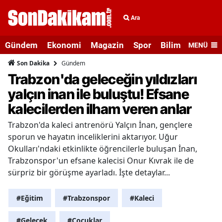
Ara
Gündem
Ekonomi
Magazin
Spor
Bilim ve Teknolo
MENÜ
Gündem
Son Dakika
Trabzon'da geleceğin yıldızları
yalçın inan ile buluştu! Efsane
kalecilerden ilham veren anlar
Trabzon'da kaleci antrenörü Yalçın İnan, gençlere
sporun ve hayatın inceliklerini aktarıyor. Uğur
Okulları'ndaki etkinlikte öğrencilerle buluşan İnan,
Trabzonspor'un efsane kalecisi Onur Kıvrak ile de
sürpriz bir görüşme ayarladı. İşte detaylar...
#Eğitim
#Trabzonspor
#Kaleci
#Gelecek
#Çocuklar