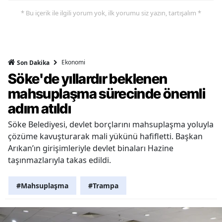
* Bu içerik ile ilgili yorum yok, ilk yorumu siz yazın, tartışalım *
Ekonomi
Son Dakika
Söke'de yıllardır beklenen
mahsuplaşma sürecinde önemli
adım atıldı
Söke Belediyesi, devlet borçlarını mahsuplaşma yoluyla
çözüme kavuşturarak mali yükünü hafifletti. Başkan
Arıkan’ın girişimleriyle devlet binaları Hazine
taşınmazlarıyla takas edildi.
#Mahsuplaşma
#Trampa