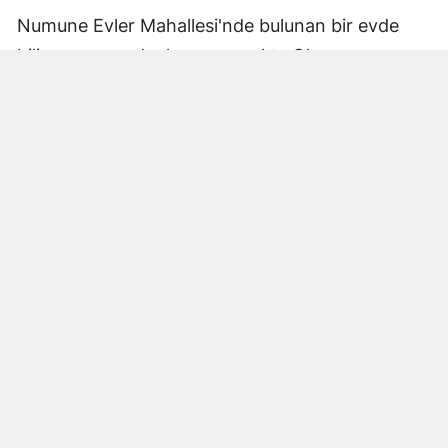
Numune Evler Mahallesi'nde bulunan bir evde
bilinmeyen nedenle yangın çıktı. Olay,
çevredekiler tarafından fark edilerek yetkililere
bildirildi.
Hatay Büyükşehir Belediyesi'ne bağlı itfaiye
ekipleri hızla olay yerine ulaştı. Yangın,