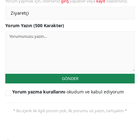
Yorum yapmak için, isterseniz
giriş
yapabilir veya
kayıt
olabilirsiniz.
Yorum Yazın (500 Karakter)
GÖNDER
Yorum yazma kurallarını
okudum ve kabul ediyorum
* Bu içerik ile ilgili yorum yok, ilk yorumu siz yazın, tartışalım *