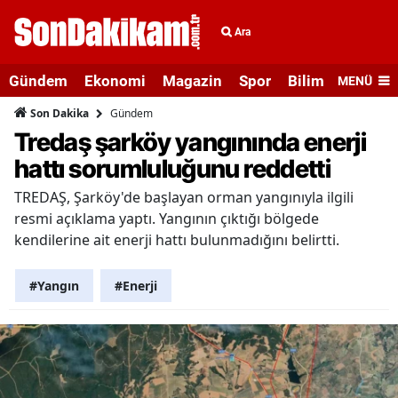
Ara
Gündem
Ekonomi
Magazin
Spor
Bilim ve Teknolo
MENÜ
Gündem
Son Dakika
Tredaş şarköy yangınında enerji
hattı sorumluluğunu reddetti
TREDAŞ, Şarköy'de başlayan orman yangınıyla ilgili
resmi açıklama yaptı. Yangının çıktığı bölgede
kendilerine ait enerji hattı bulunmadığını belirtti.
#Yangın
#Enerji