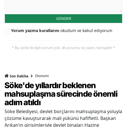
GÖNDER
Yorum yazma kurallarını
okudum ve kabul ediyorum
* Bu içerik ile ilgili yorum yok, ilk yorumu siz yazın, tartışalım *
Ekonomi
Son Dakika
Söke'de yıllardır beklenen
mahsuplaşma sürecinde önemli
adım atıldı
Söke Belediyesi, devlet borçlarını mahsuplaşma yoluyla
çözüme kavuşturarak mali yükünü hafifletti. Başkan
Arıkan’ın girişimleriyle devlet binaları Hazine