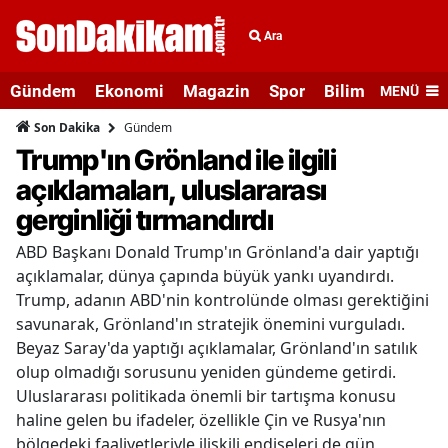
Ara
Gündem
Ekonomi
Magazin
Spor
Bilim ve Teknolo
MENÜ
Gündem
Son Dakika
Trump'ın Grönland ile ilgili
açıklamaları, uluslararası
gerginliği tırmandırdı
ABD Başkanı Donald Trump'ın Grönland'a dair yaptığı
açıklamalar, dünya çapında büyük yankı uyandırdı.
Trump, adanın ABD'nin kontrolünde olması gerektiğini
savunarak, Grönland'ın stratejik önemini vurguladı.
Beyaz Saray'da yaptığı açıklamalar, Grönland'ın satılık
olup olmadığı sorusunu yeniden gündeme getirdi.
Uluslararası politikada önemli bir tartışma konusu
haline gelen bu ifadeler, özellikle Çin ve Rusya'nın
bölgedeki faaliyetleriyle ilişkili endişeleri de gün