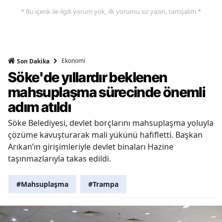
* Bu içerik ile ilgili yorum yok, ilk yorumu siz yazın, tartışalım *
Ekonomi
Son Dakika
Söke'de yıllardır beklenen
mahsuplaşma sürecinde önemli
adım atıldı
Söke Belediyesi, devlet borçlarını mahsuplaşma yoluyla
çözüme kavuşturarak mali yükünü hafifletti. Başkan
Arıkan’ın girişimleriyle devlet binaları Hazine
taşınmazlarıyla takas edildi.
#Mahsuplaşma
#Trampa