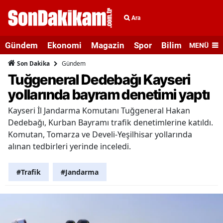
Ara
Gündem
Ekonomi
Magazin
Spor
Bilim ve Teknolo
MENÜ
Gündem
Son Dakika
Tuğgeneral Dedebağı Kayseri
yollarında bayram denetimi yaptı
Kayseri İl Jandarma Komutanı Tuğgeneral Hakan
Dedebağı, Kurban Bayramı trafik denetimlerine katıldı.
Komutan, Tomarza ve Develi-Yeşilhisar yollarında
alınan tedbirleri yerinde inceledi.
#Trafik
#Jandarma