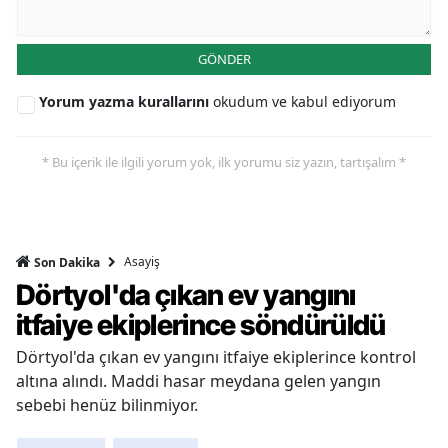
GÖNDER
Yorum yazma kurallarını
okudum ve kabul ediyorum
* Bu içerik ile ilgili yorum yok, ilk yorumu siz yazın, tartışalım *
Asayiş
Son Dakika
Dörtyol'da çıkan ev yangını
itfaiye ekiplerince söndürüldü
Dörtyol'da çıkan ev yangını itfaiye ekiplerince kontrol
altına alındı. Maddi hasar meydana gelen yangın
sebebi henüz bilinmiyor.