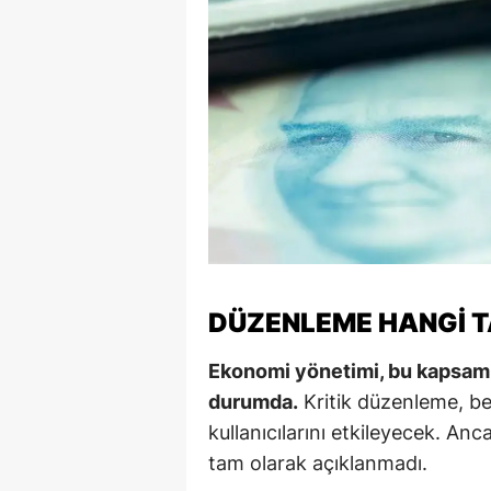
S
Si
S
S
T
T
T
DÜZENLEME HANGI 
T
Ekonomi yönetimi, bu kapsamlı
Ş
durumda.
Kritik düzenleme, bel
kullanıcılarını etkileyecek. Anc
U
tam olarak açıklanmadı.
V