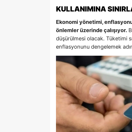
KULLANIMINA SINIR
M
İ
Ekonomi yönetimi, enflasyonun
önlemler üzerinde çalışıyor.
Bu
İ
düşürülmesi olacak. Tüketimi sı
K
enflasyonunu dengelemek adına 
K
K
Kı
K
K
K
K