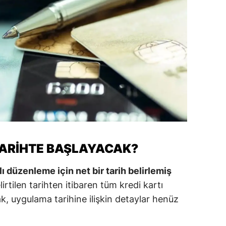
amsun
irt
inop
ivas
ekirdağ
okat
rabzon
TARIHTE BAŞLAYACAK?
unceli
 düzenleme için net bir tarih belirlemiş
anlıurfa
irtilen tarihten itibaren tüm kredi kartı
ak, uygulama tarihine ilişkin detaylar henüz
şak
an