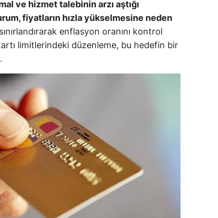
al ve hizmet talebinin arzı aştığı
urum, fiyatların hızla yükselmesine neden
alova
ınırlandırarak enflasyon oranını kontrol
arabük
kartı limitlerindeki düzenleme, bu hedefin bir
.
lis
smaniye
üzce