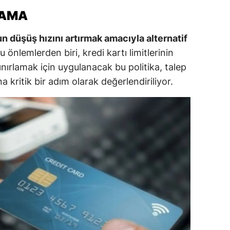
LAMA
ersin
stanbul
 düşüş hızını artırmak amacıyla alternatif
 önlemlerden biri, kredi kartı limitlerinin
zmir
nırlamak için uygulanacak bu politika, talep
ars
kritik bir adım olarak değerlendiriliyor.
astamonu
ayseri
rklareli
ırşehir
ocaeli
onya
ütahya