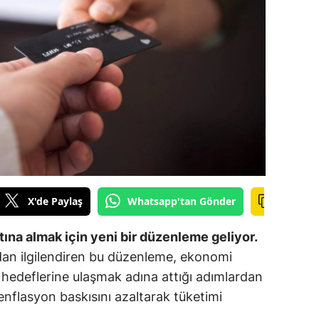
ilecik
ingöl
tlis
olu
urdur
ursa
anakkale
X'de Paylaş
Whatsapp'tan Gönder
ankırı
tına almak için yeni bir düzenleme geliyor.
orum
ından ilgilendiren bu düzenleme, ekonomi
hedeflerine ulaşmak adına attığı adımlardan
enizli
 enflasyon baskısını azaltarak tüketimi
iyarbakır