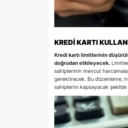
M
M
K
KREDI KARTI KULLAN
M
Kredi kartı limitlerinin düşürü
M
doğrudan etkileyecek.
Limitle
M
sahiplerinin mevcut harcamaları
gerektirecek. Bu düzenleme, he
N
sahiplerini kapsayacak şekilde
N
O
R
S