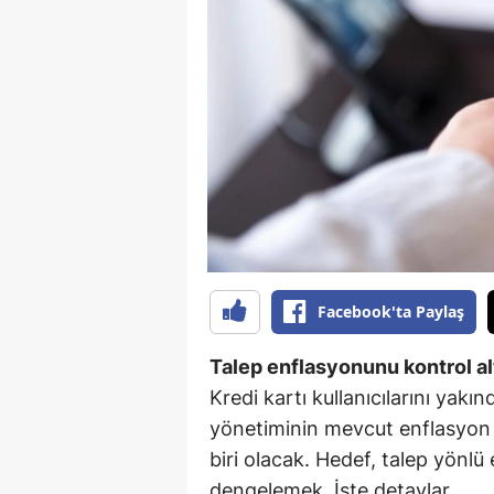
B
B
Bi
B
B
B
Ç
Facebook'ta Paylaş
Ç
Talep enflasyonunu kontrol al
Ç
Kredi kartı kullanıcılarını yak
yönetiminin mevcut enflasyon 
D
biri olacak. Hedef, talep yönlü
D
dengelemek. İşte detaylar.