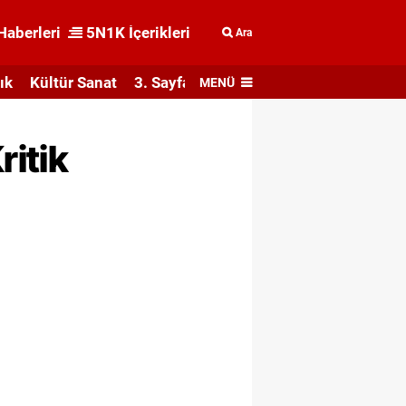
Haberleri
5N1K İçerikleri
Ara
ık
Kültür Sanat
3. Sayfa
MENÜ
ritik