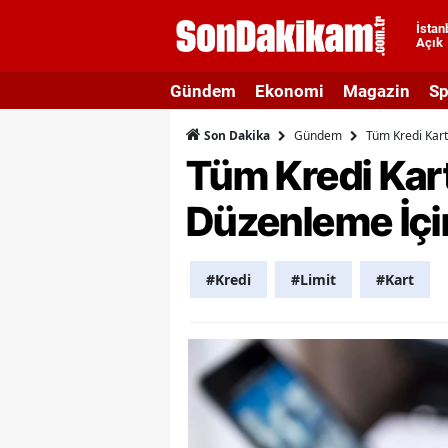
İstan
Açık
A
Gündem
Ekonomi
Magazin
Sp
A
Gündem
Tüm Kredi Kartı
Son Dakika
A
Tüm Kredi Kartı
A
Düzenleme İçin
A
A
#Kredi
#Limit
#Kart
A
A
A
B