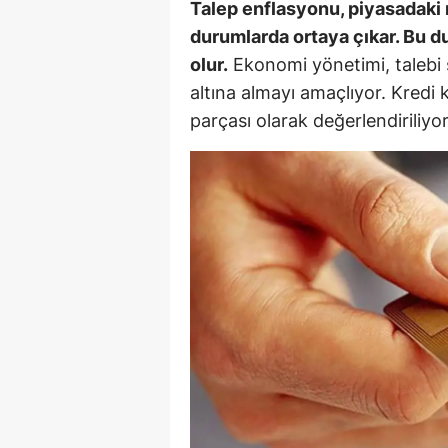
Talep enflasyonu, piyasadaki m
durumlarda ortaya çıkar. Bu d
Y
olur.
Ekonomi yönetimi, talebi s
K
altına almayı amaçlıyor. Kredi 
parçası olarak değerlendiriliyor
Ki
O
D