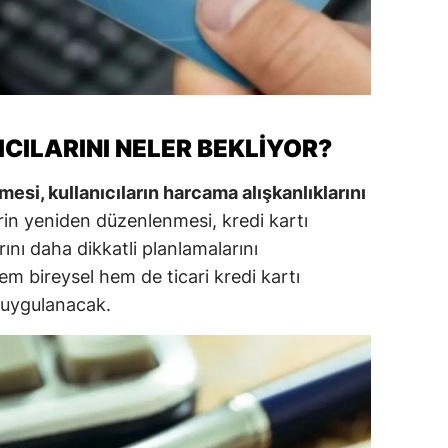
alatya
anisa
ahramanmaraş
ICILARINI NELER BEKLIYOR?
ardin
lmesi, kullanıcıların harcama alışkanlıklarını
uğla
rin yeniden düzenlenmesi, kredi kartı
uş
nı daha dikkatli planlamalarını
m bireysel hem de ticari kredi kartı
evşehir
 uygulanacak.
iğde
rdu
ize
akarya