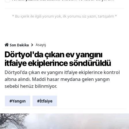
* Bu içerik ile ilgili yorum yok, ilk yorumu siz yazın, tartışalım *
Asayiş
Son Dakika
Dörtyol'da çıkan ev yangını
itfaiye ekiplerince söndürüldü
Dörtyol'da çıkan ev yangını itfaiye ekiplerince kontrol
altına alındı. Maddi hasar meydana gelen yangın
sebebi henüz bilinmiyor.
#Yangın
#İtfaiye